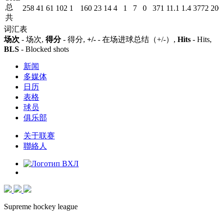
总
258
41
61
102
1
160
23
14
4
1
7
0
371
11.1
1.4
3772
20
共
词汇表
场次
- 场次,
得分
- 得分,
+/-
- 在场进球总结（+/-）,
Hits
- Hits,
BLS
- Blocked shots
新闻
多媒体
日历
表格
球员
俱乐部
关于联赛
聯絡人
Supreme hockey league