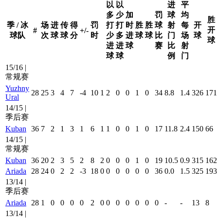
以
以
进
平
多
少
加
罚
球
均
胜
季 / 冰
场
进
传
得
罚
打
打
时
胜
胜
球
射
每
开
开
#
+/-
球队
次
球
球
分
时
少
多
进
球
球
比
门
场
球
球
进
进
球
赛
比
射
球
球
例
门
15/16 |
常规赛
Yuzhny
28
25
3
4
7
-4
10
1
2
0
0
1
0
34
8.8
1.4
326
171
Ural
14/15 |
季后赛
Kuban
36
7
2
1
3
1
6
1
1
0
0
1
0
17
11.8
2.4
150
66
14/15 |
常规赛
Kuban
36
20
2
3
5
2
8
2
0
0
0
1
0
19
10.5
0.9
315
162
Ariada
28
24
0
2
2
-3
18
0
0
0
0
0
0
36
0.0
1.5
325
193
13/14 |
季后赛
Ariada
28
1
0
0
0
0
2
0
0
0
0
0
0
0
-
-
13
8
13/14 |