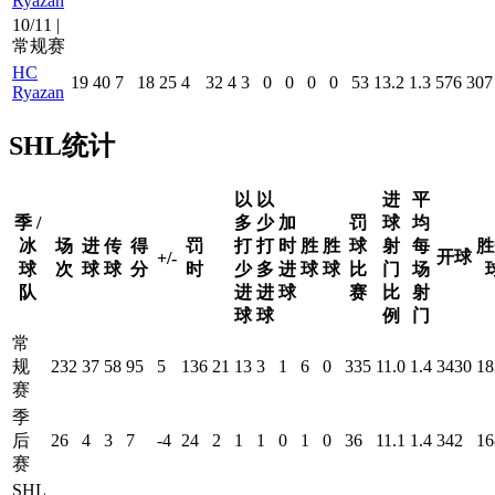
Ryazan
10/11 |
常规赛
HC
19
40
7
18
25
4
32
4
3
0
0
0
0
53
13.2
1.3
576
307
Ryazan
SHL统计
以
以
进
平
季 /
多
少
加
罚
球
均
冰
场
进
传
得
罚
打
打
时
胜
胜
球
射
每
胜
开球
+/-
球
次
球
球
分
时
少
多
进
球
球
比
门
场
队
进
进
球
赛
比
射
球
球
例
门
常
规
232
37
58
95
5
136
21
13
3
1
6
0
335
11.0
1.4
3430
18
赛
季
后
26
4
3
7
-4
24
2
1
1
0
1
0
36
11.1
1.4
342
16
赛
SHL