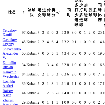
以
以
多
少
加
罚
冰球
场
进
传
得
罚
打
打
时
胜
胜
球
球员
#
+/-
队
次
球
球
分
时
少
多
进
球
球
比
进
进
球
赛
球
球
Yerdakov
97
Kuban
7
3
3
6
2
5
3
0
3
0
0
1
2
0
25
1
Daniil
Gasnikov
45
Kuban
7
2
4
6
4
7
3
2
0
1
1
0
0
0
14
1
Evgeny
Shevchenko
Alexander
50
Kuban
7
0
5
5
1
4
3
4
0
0
0
0
0
0
19
0
V.
Zainullin
34
Kuban
7
1
3
4
0
2
2
8
1
0
0
0
0
0
16
6
Ruslan
Karavdin
84
Kuban
6
2
1
3
3
6
3
6
2
0
0
0
0
0
7
2
Vyacheslav
Lozhkin
36
Kuban
7
2
1
3
1
2
1
6
1
1
0
0
1
0
17
1
Andrei
Raisov
44
Kuban
4
1
2
3
-2
2
4
0
1
0
0
0
0
0
10
1
Aslan
Zhurun
29
Kuban
2
0
1
1
1
1
0
0
0
0
0
0
0
0
2
0
Alexander