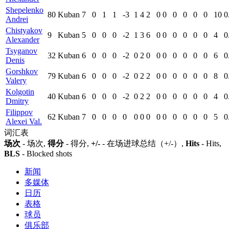
Shepelenko
80
Kuban
7
0
1
1
-3
1
4
2
0
0
0
0
0
0
10
0
Andrei
Chistyakov
9
Kuban
5
0
0
0
-2
1
3
6
0
0
0
0
0
0
4
0
Alexander
Tsyganov
32
Kuban
6
0
0
0
-2
0
2
0
0
0
0
0
0
0
6
0
Denis
Gorshkov
79
Kuban
6
0
0
0
-2
0
2
2
0
0
0
0
0
0
8
0
Valery
Kolgotin
40
Kuban
6
0
0
0
-2
0
2
2
0
0
0
0
0
0
4
0
Dmitry
Filippov
62
Kuban
7
0
0
0
0
0
0
0
0
0
0
0
0
0
5
0
Alexei Val.
词汇表
场次
- 场次,
得分
- 得分,
+/-
- 在场进球总结（+/-）,
Hits
- Hits,
BLS
- Blocked shots
新闻
多媒体
日历
表格
球员
俱乐部