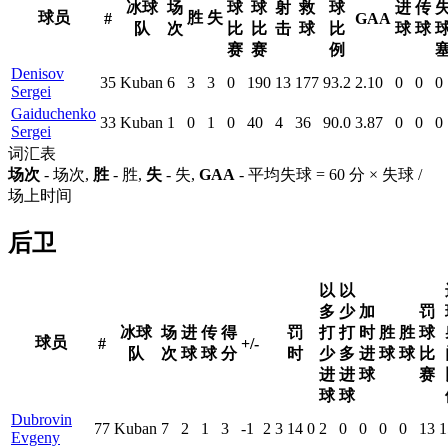
冰球
场
球
球
射
救
球
进
传
球员
胜
失
#
GAA
队
次
比
比
击
球
比
球
球
赛
赛
例
Denisov
35
Kuban
6
3
3
0
190
13
177
93.2
2.10
0
0
0
Sergei
Gaiduchenko
33
Kuban
1
0
1
0
40
4
36
90.0
3.87
0
0
0
Sergei
词汇表
场次
- 场次,
胜
- 胜,
失
- 失,
GAA
- 平均失球 = 60 分 × 失球 /
场上时间
后卫
以
以
多
少
加
罚
冰球
场
进
传
得
罚
打
打
时
胜
胜
球
球员
#
+/-
队
次
球
球
分
时
少
多
进
球
球
比
进
进
球
赛
球
球
Dubrovin
77
Kuban
7
2
1
3
-1
2
3
14
0
2
0
0
0
0
13
1
Evgeny