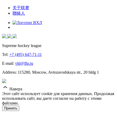
关于联赛
聯絡人
Supreme hockey league
Tel:
+7 (495) 647-71-11
E-mail:
vhl@fhr.ru
Address: 115280, Moscow, Avtozavodskaya str., 20 bldg 1
Наверх
Этот сайт использует cookie для хранения данных. Продолжая
использовать сайт, вы даете согласие на работу с этими
файлами.
Принять