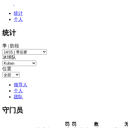
统计
个人
统计
季 | 阶段
冰球队
位置
领导人
个人
团队
守门员
罚
罚
救