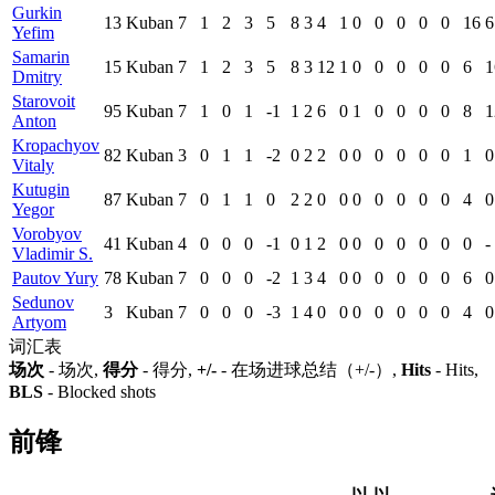
Gurkin
13
Kuban
7
1
2
3
5
8
3
4
1
0
0
0
0
0
16
6
Yefim
Samarin
15
Kuban
7
1
2
3
5
8
3
12
1
0
0
0
0
0
6
1
Dmitry
Starovoit
95
Kuban
7
1
0
1
-1
1
2
6
0
1
0
0
0
0
8
1
Anton
Kropachyov
82
Kuban
3
0
1
1
-2
0
2
2
0
0
0
0
0
0
1
0
Vitaly
Kutugin
87
Kuban
7
0
1
1
0
2
2
0
0
0
0
0
0
0
4
0
Yegor
Vorobyov
41
Kuban
4
0
0
0
-1
0
1
2
0
0
0
0
0
0
0
-
Vladimir S.
Pautov Yury
78
Kuban
7
0
0
0
-2
1
3
4
0
0
0
0
0
0
6
0
Sedunov
3
Kuban
7
0
0
0
-3
1
4
0
0
0
0
0
0
0
4
0
Artyom
词汇表
场次
- 场次,
得分
- 得分,
+/-
- 在场进球总结（+/-）,
Hits
- Hits,
BLS
- Blocked shots
前锋