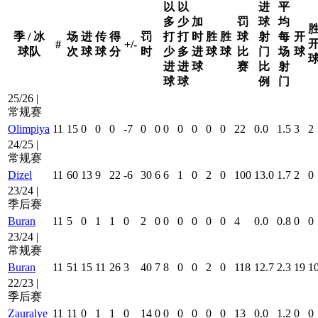
以
以
进
平
多
少
加
罚
球
均
季 / 冰
场
进
传
得
罚
打
打
时
胜
胜
球
射
每
开
#
+/-
球队
次
球
球
分
时
少
多
进
球
球
比
门
场
球
进
进
球
赛
比
射
球
球
例
门
25/26 |
常规赛
Olimpiya
11
15
0
0
0
-7
0
0
0
0
0
0
0
22
0.0
1.5
3
2
24/25 |
常规赛
Dizel
11
60
13
9
22
-6
30
6
6
1
0
2
0
100
13.0
1.7
2
0
23/24 |
季后赛
Buran
11
5
0
1
1
0
2
0
0
0
0
0
0
4
0.0
0.8
0
0
23/24 |
常规赛
Buran
11
51
15
11
26
3
40
7
8
0
0
2
0
118
12.7
2.3
19
1
22/23 |
季后赛
Zauralye
11
11
0
1
1
0
14
0
0
0
0
0
0
13
0.0
1.2
0
0