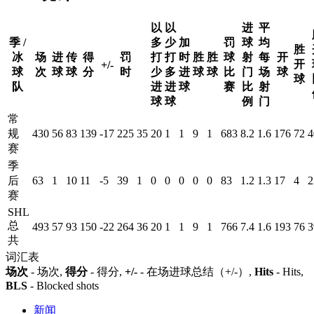
以
以
进
平
季 /
多
少
加
罚
球
均
胜
冰
场
进
传
得
罚
打
打
时
胜
胜
球
射
每
开
开
+/-
球
次
球
球
分
时
少
多
进
球
球
比
门
场
球
球
队
进
进
球
赛
比
射
球
球
例
门
常
规
430
56
83
139
-17
225
35
20
1
1
9
1
683
8.2
1.6
176
72
4
赛
季
后
63
1
10
11
-5
39
1
0
0
0
0
0
83
1.2
1.3
17
4
2
赛
SHL
总
493
57
93
150
-22
264
36
20
1
1
9
1
766
7.4
1.6
193
76
3
共
词汇表
场次
- 场次,
得分
- 得分,
+/-
- 在场进球总结（+/-）,
Hits
- Hits,
BLS
- Blocked shots
新闻