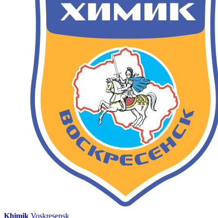
Khimik
Voskresensk