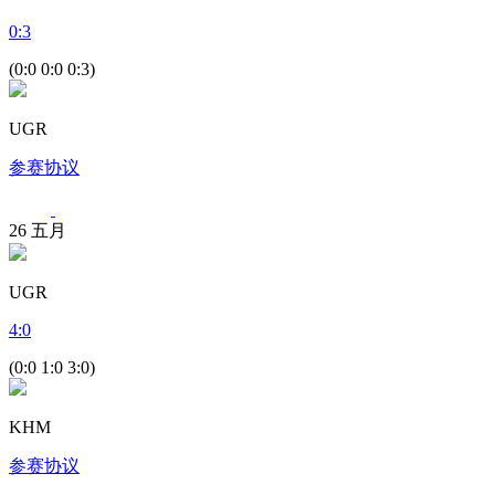
0
:
3
(0:0 0:0 0:3)
UGR
参赛协议
26
五月
UGR
4
:
0
(0:0 1:0 3:0)
KHM
参赛协议