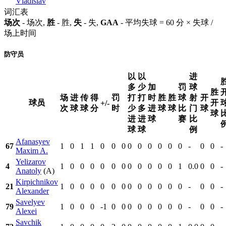
Vladislav
词汇表
场次
- 场次,
胜
- 胜,
失
- 失,
GAA
- 平均失球 = 60 分 × 失球 /
场上时间
防守员
以
以
进
多
少
加
罚
球
胜
场
进
传
得
罚
打
打
时
胜
胜
球
射
开
球员
开
+/-
次
球
球
分
时
少
多
进
球
球
比
门
球
球
进
进
球
赛
比
球
球
例
Afanasyev
67
1
0
1
1
0
0
0
0
0
0
0
0
0
-
0
0
-
Maxim A.
Yelizarov
4
1
0
0
0
0
0
0
0
0
0
0
0
1
0.0
0
0
-
Anatoly
(A)
Kirpichnikov
21
1
0
0
0
0
0
0
0
0
0
0
0
0
-
0
0
-
Alexander
Savelyev
79
1
0
0
0
-1
0
0
0
0
0
0
0
0
-
0
0
-
Alexei
Savchik