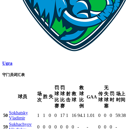
Ugra
守门员词汇表
罚
罚
救
无
场
球
球
射
救
球
传
失
罚
场上
球员
胜
失
GAA
次
比
比
击
球
比
球
球
时
时间
赛
赛
例
塞
Sokhatsky
50
1
1
0
0
17
1
16
94.1
1.01
0
0
0
59:38
Vladimir
Sukhachyov
59
0
0
0
0
0
0
0
-
-
0
0
0
-