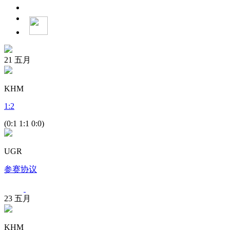
21
五月
KHM
1
:
2
(0:1 1:1 0:0)
UGR
参赛协议
23
五月
KHM