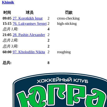
Khimik
时间
球员
罚款
09:05
27. Korotkikh Ignat
2
cross-checking
15:15
76. Lukyantsev Sergei
2
high-sticking
总共 1局:
4
21:05
28. Pashin Alexander
2
总共 2局:
2
总共 3局:
2
60:00
97. Kholodilin Nikita
2
roughing
总共:
8