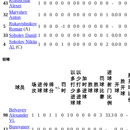
Krasnichuk
43
1
0
0
0
0
0
0
0
0
0
0
0
0
-
0
0
Alexei
Maryshev
32
1
0
0
0
0
0
0
0
0
0
0
0
1
0.0
0
0
Anton
Rukavishnikov
5
1
0
0
0
-1
0
0
0
0
0
0
0
0
-
0
0
Roman
(A)
33
Sobolev Daniil
1
0
0
0
0
0
0
0
0
0
0
0
1
0.0
0
0
Sokolov Nikita
4
1
0
0
0
1
0
0
0
0
0
0
0
2
0.0
0
0
Al.
(C)
前锋
以
以
进
多
少
加
罚
球
胜
场
进
传
得
罚
打
打
时
胜
胜
球
射
开
球员
开
+/-
次
球
球
分
时
少
多
进
球
球
比
门
球
球
进
进
球
赛
比
球
球
例
Belyayev
98
Alexander
1
1
0
1
1
0
1
0
0
0
0
0
3
33.3
0
0
-
Vl.
Buruyanov
12
1
0
0
0
0
0
0
0
0
0
0
0
0
-
0
0
-