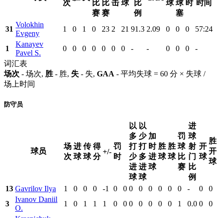
次
比
比
击
球
比
球
球
时
时间
赛
赛
例
塞
Volokhin
31
1
0
1
0
23
2
21
91.3
2.09
0
0
0
57:24
Evgeny
Kanayev
1
0
0
0
0
0
0
0
-
-
0
0
0
-
Pavel S.
词汇表
场次
- 场次,
胜
- 胜,
失
- 失,
GAA
- 平均失球 = 60 分 × 失球 /
场上时间
防守员
以
以
进
多
少
加
罚
球
胜
场
进
传
得
罚
打
打
时
胜
胜
球
射
开
球员
开
+/-
次
球
球
分
时
少
多
进
球
球
比
门
球
球
进
进
球
赛
比
球
球
例
13
Gavrilov Ilya
1
0
0
0
-1
0
0
0
0
0
0
0
0
-
0
0
Ivanov Daniil
3
1
0
1
1
1
0
0
0
0
0
0
0
1
0.0
0
0
O.