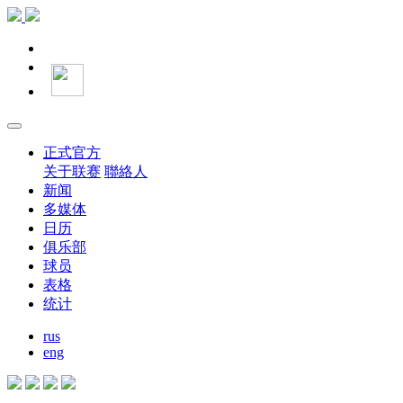
正式官方
关于联赛
聯絡人
新闻
多媒体
日历
俱乐部
球员
表格
统计
rus
eng