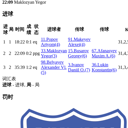
22:09
Maklozyan Yegor
进球
进
成
状
局
时间
进球者
传球
传球
K
球
绩
态
11.Popov
91.Makeyev
1
1
18:22
0:1
eq
31,2,
Artyom(4)
Alexei(4)
33.Maklozyan
15.Busarov
67.Afanasyev
2
2
22:09
0:2
ppg
31,4,
Yegor(3)
Georgy(6)
Maxim A.(6)
98.Belyayev
3.Ivanov
36.Lukin
3
2
35:39
1:2
eq
Alexander Vl.
31,3,
Daniil O.(7)
Konstantin(6)
(5)
词汇表
进球
- 进球,
局
- 局
罚时