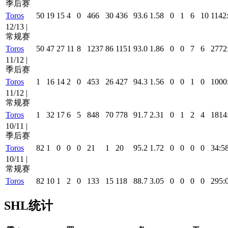
季后赛
Toros
50
19
15
4
0
466
30
436
93.6
1.58
0
1
6
10
1142
12/13 |
常规赛
Toros
50
47
27
11
8
1237
86
1151
93.0
1.86
0
0
7
6
2772
11/12 |
季后赛
Toros
1
16
14
2
0
453
26
427
94.3
1.56
0
0
1
0
1000
11/12 |
常规赛
Toros
1
32
17
6
5
848
70
778
91.7
2.31
0
1
2
4
1814
10/11 |
季后赛
Toros
82
1
0
0
0
21
1
20
95.2
1.72
0
0
0
0
34:5
10/11 |
常规赛
Toros
82
10
1
2
0
133
15
118
88.7
3.05
0
0
0
0
295:
SHL统计