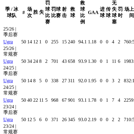
罚
救
无
季 / 冰
场
球
罚球
射
救
球
进
传
失
罚
场上
胜
失
#
GAA
球队
次
比
比赛
击
球
比
球
球
球
时
间
赛
例
塞
25/26 |
季后赛
Ugra
50
14
12
1
0
255
15
240
94.1
1.18
0
0
4
2
760:
25/26 |
常规赛
Ugra
50
34
24
8
2
701
43
658
93.9
1.30
0
1
11
6
1983
24/25 |
季后赛
Ugra
50
14
8
5
0
338
27
311
92.0
1.95
0
0
3
2
832:
24/25 |
常规赛
Ugra
50
40
22
11
5
968
67
901
93.1
1.78
0
1
7
4
2259
23/24 |
季后赛
Ugra
50
12
5
6
0
371
26
345
93.0
2.19
0
0
2
2
710:
23/24 |
常规赛