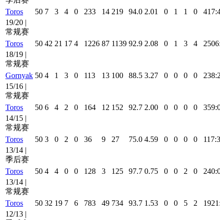
Toros
50
7
3
4
0
233
14
219
94.0
2.01
0
1
1
0
417:
19/20 |
常规赛
Toros
50
42
21
17
4
1226
87
1139
92.9
2.08
0
1
3
4
2506
18/19 |
常规赛
Gornyak
50
4
1
3
0
113
13
100
88.5
3.27
0
0
0
0
238:
15/16 |
常规赛
Toros
50
6
4
2
0
164
12
152
92.7
2.00
0
0
0
0
359:
14/15 |
常规赛
Toros
50
3
0
2
0
36
9
27
75.0
4.59
0
0
0
0
117:
13/14 |
季后赛
Toros
50
4
4
0
0
128
3
125
97.7
0.75
0
0
2
0
240:
13/14 |
常规赛
Toros
50
32
19
7
6
783
49
734
93.7
1.53
0
0
5
2
1921
12/13 |