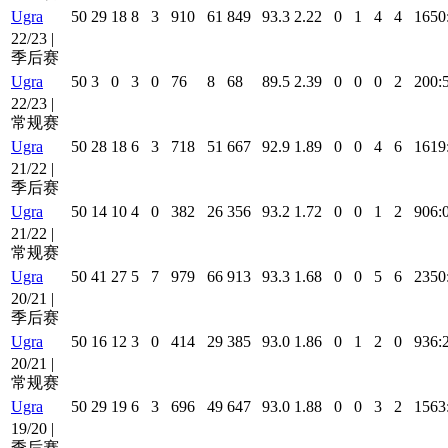
Ugra
50
29
18
8
3
910
61
849
93.3
2.22
0
1
4
4
1650
22/23 |
季后赛
Ugra
50
3
0
3
0
76
8
68
89.5
2.39
0
0
0
2
200:
22/23 |
常规赛
Ugra
50
28
18
6
3
718
51
667
92.9
1.89
0
0
4
6
1619
21/22 |
季后赛
Ugra
50
14
10
4
0
382
26
356
93.2
1.72
0
0
1
2
906:
21/22 |
常规赛
Ugra
50
41
27
5
7
979
66
913
93.3
1.68
0
0
5
6
2350
20/21 |
季后赛
Ugra
50
16
12
3
0
414
29
385
93.0
1.86
0
1
2
0
936:
20/21 |
常规赛
Ugra
50
29
19
6
3
696
49
647
93.0
1.88
0
0
3
2
1563
19/20 |
季后赛