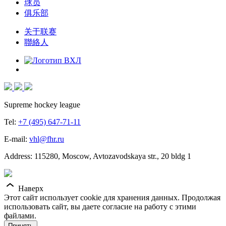
球员
俱乐部
关于联赛
聯絡人
Supreme hockey league
Tel:
+7 (495) 647-71-11
E-mail:
vhl@fhr.ru
Address: 115280, Moscow, Avtozavodskaya str., 20 bldg 1
Наверх
Этот сайт использует cookie для хранения данных. Продолжая
использовать сайт, вы даете согласие на работу с этими
файлами.
Принять