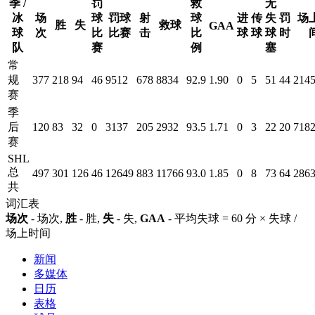
季 /
罚
救
无
冰
场
球
罚球
射
球
进
传
失
罚
场
胜
失
救球
GAA
球
次
比
比赛
击
比
球
球
球
时
队
赛
例
塞
常
规
377
218
94
46
9512
678
8834
92.9
1.90
0
5
51
44
2145
赛
季
后
120
83
32
0
3137
205
2932
93.5
1.71
0
3
22
20
7182
赛
SHL
总
497
301
126
46
12649
883
11766
93.0
1.85
0
8
73
64
2863
共
词汇表
场次
- 场次,
胜
- 胜,
失
- 失,
GAA
- 平均失球 = 60 分 × 失球 /
场上时间
新闻
多媒体
日历
表格