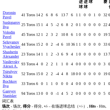
进
进
球
赛
球
球
Doronin
41
Toros
14
2
6
8
6
13
7
6
1
1
0
0
1
0
32
6
Pavel
Susloparov
25
Toros
15
1
4
5
-2
6
8
2
0
1
0
0
0
0
22
4
Ilya
Volodin
45
Toros
12
1
2
3
2
10
8
6
1
0
0
0
0
0
19
5
Pavel
Seluyanov
44
Toros
15
2
0
2
-4
6
10
36
1
1
0
0
0
0
33
6
Vyacheslav
Shasherin
23
Toros
14
1
1
2
-3
6
9
4
1
0
0
0
0
0
13
7
Alexander
Vasilevsky
93
Toros
4
0
2
2
1
1
0
4
0
0
0
0
0
0
3
0
Alexei A.
Tsirulyov
52
Toros
15
0
2
2
-4
4
8
18
0
0
0
0
0
0
19
0
Nikita
Bochkov
33
Toros
6
0
1
1
0
0
0
4
0
0
0
0
0
0
1
0
Ilya
Gareyev
94
Toros
13
0
0
0
-1
4
5
2
0
0
0
0
0
0
5
0
Stanislav
词汇表
场次
- 场次,
得分
- 得分,
+/-
- 在场进球总结（+/-）,
Hits
- Hits,