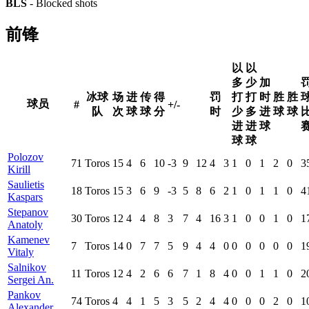
BLS
- Blocked shots
前锋
以
以
多
少
加
冰球
场
进
传
得
罚
打
打
时
胜
胜
球员
#
+/-
队
次
球
球
分
时
少
多
进
球
球
进
进
球
球
球
Polozov
71
Toros
15
4
6
10
-3
9
12
4
3
1
0
1
2
0
3
Kirill
Saulietis
18
Toros
15
3
6
9
-3
5
8
6
2
1
0
1
1
0
4
Kaspars
Stepanov
30
Toros
12
4
4
8
3
7
4
16
3
1
0
0
1
0
1
Anatoly
Kamenev
7
Toros
14
0
7
7
5
9
4
4
0
0
0
0
0
0
1
Vitaly
Salnikov
11
Toros
12
4
2
6
6
7
1
8
4
0
0
1
1
0
2
Sergei An.
Pankov
74
Toros
4
4
1
5
3
5
2
4
4
0
0
0
2
0
1
Alexander