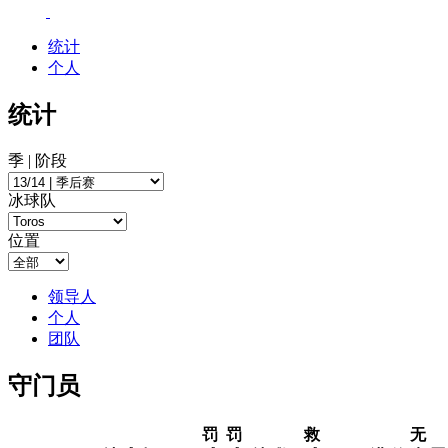
统计
个人
统计
季 | 阶段
冰球队
位置
领导人
个人
团队
守门员
罚
罚
救
无