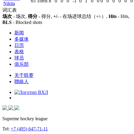
65
Toros
8
0
0
0
-1
0
1
0
0
0
0
0
0
0
0
Nikita
词汇表
场次
- 场次,
得分
- 得分,
+/-
- 在场进球总结（+/-）,
Hits
- Hits,
BLS
- Blocked shots
新闻
多媒体
日历
表格
球员
俱乐部
关于联赛
聯絡人
Supreme hockey league
Tel:
+7 (495) 647-71-11