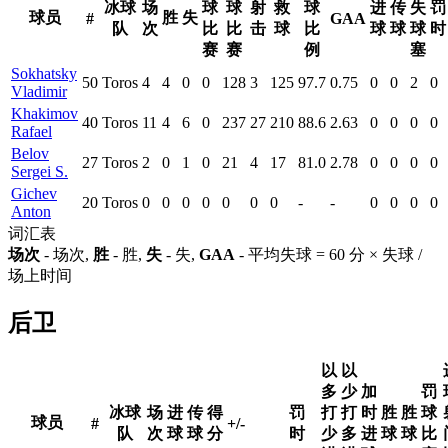
冰球
场
球
球
射
救
球
进
传
失
罚
球员
胜
失
#
GAA
队
次
比
比
击
球
比
球
球
球
时
赛
赛
例
塞
Sokhatsky
50
Toros
4
4
0
0
128
3
125
97.7
0.75
0
0
2
0
Vladimir
Khakimov
40
Toros
11
4
6
0
237
27
210
88.6
2.63
0
0
0
0
Rafael
Belov
27
Toros
2
0
1
0
21
4
17
81.0
2.78
0
0
0
0
Sergei S.
Gichev
20
Toros
0
0
0
0
0
0
0
-
-
0
0
0
0
Anton
词汇表
场次
- 场次,
胜
- 胜,
失
- 失,
GAA
- 平均失球 = 60 分 × 失球 /
场上时间
后卫
以
以
多
少
加
罚
冰球
场
进
传
得
罚
打
打
时
胜
胜
球
球员
#
+/-
队
次
球
球
分
时
少
多
进
球
球
比