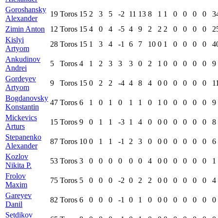
Goroshansky
19
Toros
15
2
3
5
-2
11
13
8
1
1
0
0
0
0
3
Alexander
Zimin Anton
12
Toros
15
4
0
4
-5
4
9
2
2
2
0
0
0
0
2
Kislyi
28
Toros
15
1
3
4
-1
6
7
10
0
1
0
0
0
0
4
Artyom
Ankudinov
5
Toros
4
1
2
3
3
3
0
2
1
0
0
0
0
0
9
Andrei
Gordeyev
9
Toros
15
0
2
2
-4
4
8
4
0
0
0
0
0
0
1
Artyom
Bogdanovsky
47
Toros
6
1
0
1
0
1
1
0
1
0
0
0
0
0
9
Konstantin
Mickevics
15
Toros
9
0
1
1
-3
1
4
0
0
0
0
0
0
0
8
Arturs
Stepanenko
87
Toros
10
0
1
1
-1
2
3
0
0
0
0
0
0
0
6
Alexander
Kozlov
53
Toros
3
0
0
0
0
0
0
4
0
0
0
0
0
0
1
Nikita P.
Frolov
75
Toros
5
0
0
0
-2
0
2
2
0
0
0
0
0
0
4
Maxim
Gareyev
82
Toros
6
0
0
0
-1
0
1
0
0
0
0
0
0
0
0
Danil
Setdikov