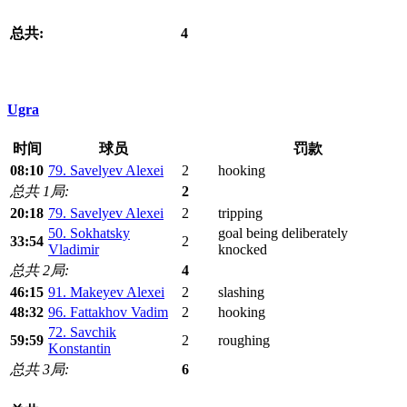
总共:
4
Ugra
时间
球员
罚款
08:10
79. Savelyev Alexei
2
hooking
总共 1局:
2
20:18
79. Savelyev Alexei
2
tripping
50. Sokhatsky
goal being deliberately
33:54
2
Vladimir
knocked
总共 2局:
4
46:15
91. Makeyev Alexei
2
slashing
48:32
96. Fattakhov Vadim
2
hooking
72. Savchik
59:59
2
roughing
Konstantin
总共 3局:
6