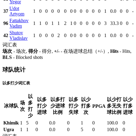
Yegor
Udot
37
1
0
0
0
0
0
0
0
0
0
0
0
1
0.0
0
0
-
Artyom
Fattakhov
96
1
1
0
1
1
2
1
0
0
0
0
0
3
33.3
0
0
-
Vadim
Shutov
42
1
0
0
0
2
0
0
0
0
0
0
0
1
0.0
0
0
-
Vladislav
词汇表
场次
- 场次,
得分
- 得分,
+/-
- 在场进球总结（+/-）,
Hits
- Hits,
BLS
- Blocked shots
球队统计
以多打少词汇表
以
以多
以多打
以多
以少
以少打
以少
场
多
冰球队
打少
少进球
打少
打多
多无失
打多
PPGA
次
打
进球
比例
失球
次
球比例
进球
少
Khimik
1
5
0
0.0
0
1
0
100.0
0
Ugra
1
1
0
0.0
0
5
0
100.0
0