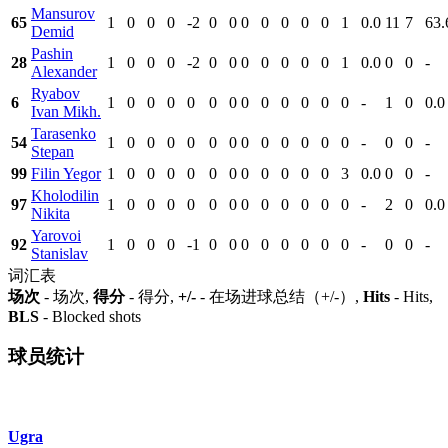
Mansurov
65
1
0
0
0
-2
0
0
0
0
0
0
0
1
0.0
11
7
63.
Demid
Pashin
28
1
0
0
0
-2
0
0
0
0
0
0
0
1
0.0
0
0
-
Alexander
Ryabov
6
1
0
0
0
0
0
0
0
0
0
0
0
0
-
1
0
0.0
Ivan Mikh.
Tarasenko
54
1
0
0
0
0
0
0
0
0
0
0
0
0
-
0
0
-
Stepan
99
Filin Yegor
1
0
0
0
0
0
0
0
0
0
0
0
3
0.0
0
0
-
Kholodilin
97
1
0
0
0
0
0
0
0
0
0
0
0
0
-
2
0
0.0
Nikita
Yarovoi
92
1
0
0
0
-1
0
0
0
0
0
0
0
0
-
0
0
-
Stanislav
词汇表
场次
- 场次,
得分
- 得分,
+/-
- 在场进球总结（+/-）,
Hits
- Hits,
BLS
- Blocked shots
球员统计
Ugra