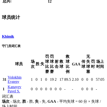
总共:
12
球员统计
Khimik
守门员词汇表
罚
罚
救
无
场
球
球
射
救
球
传
失
罚
场上
球员
胜
失
GAA
次
比
比
击
球
比
球
球
时
时间
赛
赛
例
塞
Volokhin
31
1
0
1
0
19
2
17
89.5
2.10
0
0
0
57:05
Evgeny
Kanayev
1
0
0
0
0
0
0
0
-
-
0
0
0
-
Pavel S.
词汇表
场次
- 场次,
胜
- 胜,
失
- 失,
GAA
- 平均失球 = 60 分 × 失球 /
场上时间