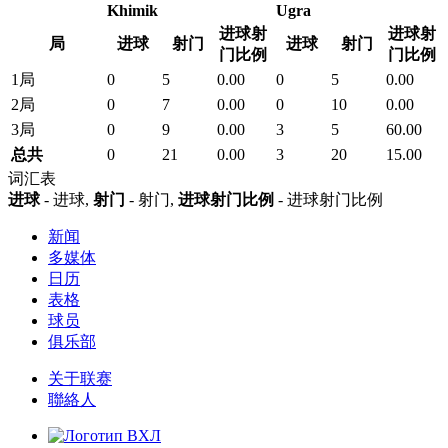
Khimik
Ugra
进球射
进球射
局
进球
射门
进球
射门
门比例
门比例
1局
0
5
0.00
0
5
0.00
2局
0
7
0.00
0
10
0.00
3局
0
9
0.00
3
5
60.00
总共
0
21
0.00
3
20
15.00
词汇表
进球
- 进球,
射门
- 射门,
进球射门比例
- 进球射门比例
新闻
多媒体
日历
表格
球员
俱乐部
关于联赛
聯絡人