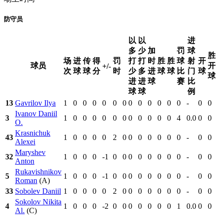
防守员
以
以
进
多
少
加
罚
球
胜
场
进
传
得
罚
打
打
时
胜
胜
球
射
开
球员
开
+/-
次
球
球
分
时
少
多
进
球
球
比
门
球
球
进
进
球
赛
比
球
球
例
13
Gavrilov Ilya
1
0
0
0
0
0
0
0
0
0
0
0
0
-
0
0
Ivanov Daniil
3
1
0
0
0
0
0
0
0
0
0
0
0
4
0.0
0
0
O.
Krasnichuk
43
1
0
0
0
0
2
0
0
0
0
0
0
0
-
0
0
Alexei
Maryshev
32
1
0
0
0
-1
0
0
0
0
0
0
0
0
-
0
0
Anton
Rukavishnikov
5
1
0
0
0
-1
0
0
0
0
0
0
0
0
-
0
0
Roman
(A)
33
Sobolev Daniil
1
0
0
0
0
2
0
0
0
0
0
0
0
-
0
0
Sokolov Nikita
4
1
0
0
0
-2
0
0
0
0
0
0
0
1
0.0
0
0
Al.
(C)