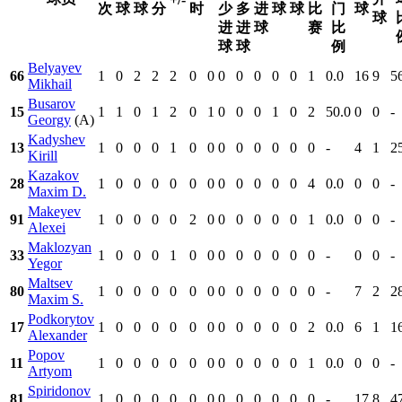
次
球
球
分
时
少
多
进
球
球
比
门
球
球
进
进
球
赛
比
球
球
例
Belyayev
66
1
0
2
2
2
0
0
0
0
0
0
0
1
0.0
16
9
5
Mikhail
Busarov
15
1
1
0
1
2
0
1
0
0
0
1
0
2
50.0
0
0
-
Georgy
(A)
Kadyshev
13
1
0
0
0
1
0
0
0
0
0
0
0
0
-
4
1
2
Kirill
Kazakov
28
1
0
0
0
0
0
0
0
0
0
0
0
4
0.0
0
0
-
Maxim D.
Makeyev
91
1
0
0
0
0
2
0
0
0
0
0
0
1
0.0
0
0
-
Alexei
Maklozyan
33
1
0
0
0
1
0
0
0
0
0
0
0
0
-
0
0
-
Yegor
Maltsev
80
1
0
0
0
0
0
0
0
0
0
0
0
0
-
7
2
2
Maxim S.
Podkorytov
17
1
0
0
0
0
0
0
0
0
0
0
0
2
0.0
6
1
1
Alexander
Popov
11
1
0
0
0
0
0
0
0
0
0
0
0
1
0.0
0
0
-
Artyom
Spiridonov
81
1
0
0
0
0
0
0
0
0
0
0
0
0
-
17
8
4