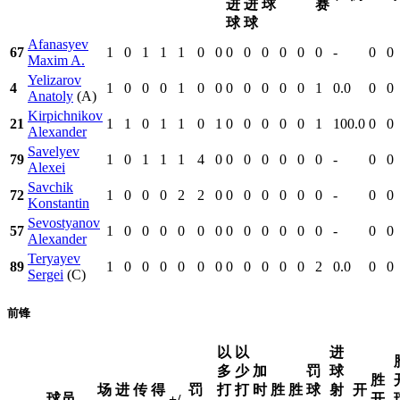
进
进
球
赛
球
球
Afanasyev
67
1
0
1
1
1
0
0
0
0
0
0
0
0
-
0
0
Maxim A.
Yelizarov
4
1
0
0
0
1
0
0
0
0
0
0
0
1
0.0
0
0
Anatoly
(A)
Kirpichnikov
21
1
1
0
1
1
0
1
0
0
0
0
0
1
100.0
0
0
Alexander
Savelyev
79
1
0
1
1
1
4
0
0
0
0
0
0
0
-
0
0
Alexei
Savchik
72
1
0
0
0
2
2
0
0
0
0
0
0
0
-
0
0
Konstantin
Sevostyanov
57
1
0
0
0
0
0
0
0
0
0
0
0
0
-
0
0
Alexander
Teryayev
89
1
0
0
0
0
0
0
0
0
0
0
0
2
0.0
0
0
Sergei
(C)
前锋
以
以
进
多
少
加
罚
球
胜
场
进
传
得
罚
打
打
时
胜
胜
球
射
开
球员
开
+/-