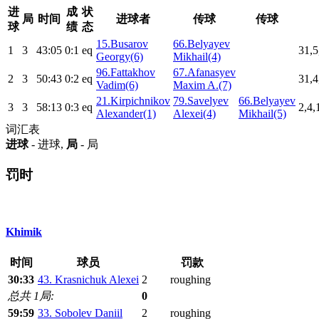
进
成
状
局
时间
进球者
传球
传球
球
绩
态
15.Busarov
66.Belyayev
1
3
43:05
0:1
eq
31,5
Georgy(6)
Mikhail(4)
96.Fattakhov
67.Afanasyev
2
3
50:43
0:2
eq
31,4
Vadim(6)
Maxim A.(7)
21.Kirpichnikov
79.Savelyev
66.Belyayev
3
3
58:13
0:3
eq
2,4,
Alexander(1)
Alexei(4)
Mikhail(5)
词汇表
进球
- 进球,
局
- 局
罚时
Khimik
时间
球员
罚款
30:33
43. Krasnichuk Alexei
2
roughing
总共 1局:
0
59:59
33. Sobolev Daniil
2
roughing