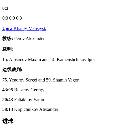
0:3
0:0
0:0
0:3
Ugra
Khanty-Mansiysk
教练:
Perov Alexander
裁判:
15. Anisimov Maxim and 14. Kamenshchikov Igor
边线裁判:
75. Yegorov Sergei and 59. Shamin Yegor
43:05
Busarov Georgy
50:43
Fattakhov Vadim
58:13
Kirpichnikov Alexander
进球