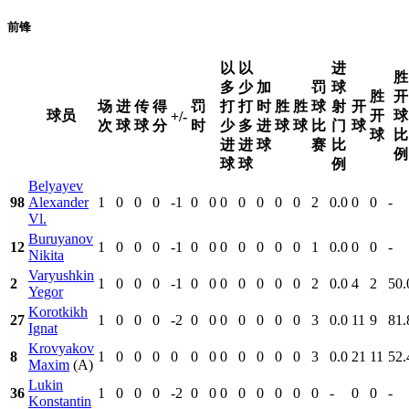
前锋
以
以
进
胜
多
少
加
罚
球
胜
开
场
进
传
得
罚
打
打
时
胜
胜
球
射
开
球员
开
球
+/-
次
球
球
分
时
少
多
进
球
球
比
门
球
球
比
进
进
球
赛
比
例
球
球
例
Belyayev
98
Alexander
1
0
0
0
-1
0
0
0
0
0
0
0
2
0.0
0
0
-
Vl.
Buruyanov
12
1
0
0
0
-1
0
0
0
0
0
0
0
1
0.0
0
0
-
Nikita
Varyushkin
2
1
0
0
0
-1
0
0
0
0
0
0
0
2
0.0
4
2
50.
Yegor
Korotkikh
27
1
0
0
0
-2
0
0
0
0
0
0
0
3
0.0
11
9
81.
Ignat
Krovyakov
8
1
0
0
0
0
0
0
0
0
0
0
0
3
0.0
21
11
52.
Maxim
(A)
Lukin
36
1
0
0
0
-2
0
0
0
0
0
0
0
0
-
0
0
-
Konstantin