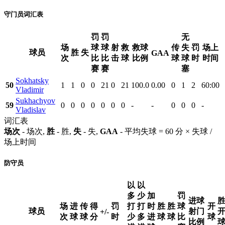
守门员词汇表
罚
罚
无
场
球
球
射
救
救球
传
失
罚
场上
球员
胜
失
GAA
次
比
比
击
球
比例
球
球
时
时间
赛
赛
塞
Sokhatsky
50
1
1
0
0
21
0
21
100.0
0.00
0
1
2
60:00
Vladimir
Sukhachyov
59
0
0
0
0
0
0
0
-
-
0
0
0
-
Vladislav
词汇表
场次
- 场次,
胜
- 胜,
失
- 失,
GAA
- 平均失球 = 60 分 × 失球 /
场上时间
防守员
以
以
多
少
加
罚
进球
场
进
传
得
罚
打
打
时
胜
胜
球
开
球员
射门
+/-
次
球
球
分
时
少
多
进
球
球
比
球
比例