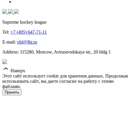
Supreme hockey league
Tel:
+7 (495) 647-71-11
E-mail:
vhl@fhr.ru
Address: 115280, Moscow, Avtozavodskaya str., 20 bldg 1
Наверх
Этот сайт использует cookie для хранения данных. Продолжая
использовать сайт, вы даете согласие на работу с этими
файлами.
Принять