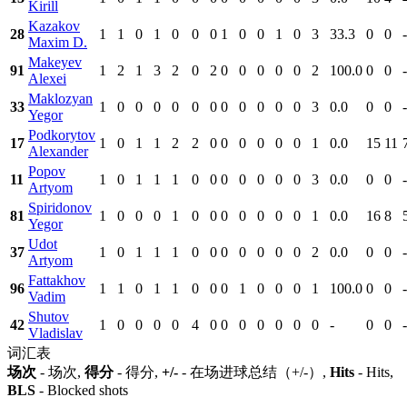
Kirill
Kazakov
28
1
1
0
1
0
0
0
1
0
0
1
0
3
33.3
0
0
-
Maxim D.
Makeyev
91
1
2
1
3
2
0
2
0
0
0
0
0
2
100.0
0
0
-
Alexei
Maklozyan
33
1
0
0
0
0
0
0
0
0
0
0
0
3
0.0
0
0
-
Yegor
Podkorytov
17
1
0
1
1
2
2
0
0
0
0
0
0
1
0.0
15
11
Alexander
Popov
11
1
0
1
1
1
0
0
0
0
0
0
0
3
0.0
0
0
-
Artyom
Spiridonov
81
1
0
0
0
1
0
0
0
0
0
0
0
1
0.0
16
8
Yegor
Udot
37
1
0
1
1
1
0
0
0
0
0
0
0
2
0.0
0
0
-
Artyom
Fattakhov
96
1
1
0
1
1
0
0
0
1
0
0
0
1
100.0
0
0
-
Vadim
Shutov
42
1
0
0
0
0
4
0
0
0
0
0
0
0
-
0
0
-
Vladislav
词汇表
场次
- 场次,
得分
- 得分,
+/-
- 在场进球总结（+/-）,
Hits
- Hits,
BLS
- Blocked shots