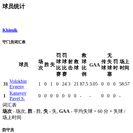
球员统计
Khimik
守门员词汇表
罚
罚
救
无
场
球
球
射
救
球
传
失
罚
场上
球员
胜
失
GAA
次
比
比
击
球
比
球
球
时
时间
赛
赛
例
塞
Volokhin
31
1
0
1
0
24
3
21
87.5
3.05
0
0
0
58:57
Evgeny
Kanayev
1
0
0
0
0
0
0
0
-
-
0
0
0
-
Pavel S.
词汇表
场次
- 场次,
胜
- 胜,
失
- 失,
GAA
- 平均失球 = 60 分 × 失球 /
场上时间
防守员