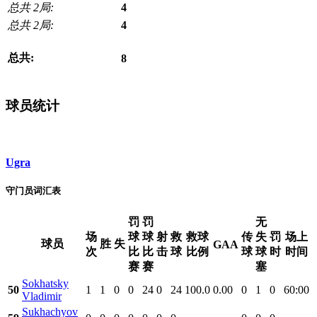
总共 2局:
4
总共 2局:
4
总共:
8
球员统计
Ugra
守门员词汇表
罚
罚
无
场
球
球
射
救
救球
传
失
罚
场上
球员
胜
失
GAA
次
比
比
击
球
比例
球
球
时
时间
赛
赛
塞
Sokhatsky
50
1
1
0
0
24
0
24
100.0
0.00
0
1
0
60:00
Vladimir
Sukhachyov