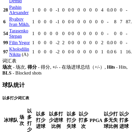
Demid
Pashin
28
1
0
0
0
-1
0
0
0
0
0
0
0
4
0.0
0
0
-
Alexander
Ryabov
6
1
0
0
0
-1
0
0
0
0
0
0
0
0
-
8
7
87.
Ivan Mikh.
Tarasenko
54
1
0
0
0
0
0
0
0
0
0
0
0
0
-
0
0
-
Stepan
99
Filin Yegor
1
0
0
0
-2
2
0
0
0
0
0
0
2
0.0
0
0
-
Kholodilin
97
1
0
0
0
-2
0
0
0
0
0
0
0
1
0.0
6
1
16.
Nikita
(A)
词汇表
场次
- 场次,
得分
- 得分,
+/-
- 在场进球总结（+/-）,
Hits
- Hits,
BLS
- Blocked shots
球队统计
以多打少词汇表
以
以多
以多打
以多
以少
以少打
以少
场
多
冰球队
打少
少进球
打少
打多
多无失
打多
PPGA
次
打
进球
比例
失球
次
球比例
进球
少