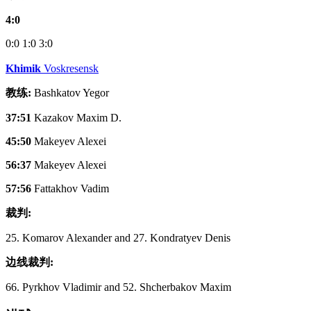
4:0
0:0
1:0
3:0
Khimik
Voskresensk
教练:
Bashkatov Yegor
37:51
Kazakov Maxim D.
45:50
Makeyev Alexei
56:37
Makeyev Alexei
57:56
Fattakhov Vadim
裁判:
25. Komarov Alexander and 27. Kondratyev Denis
边线裁判:
66. Pyrkhov Vladimir and 52. Shcherbakov Maxim