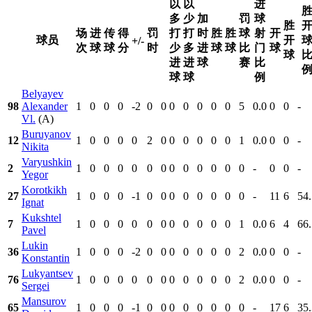
以
以
进
多
少
加
罚
球
胜
场
进
传
得
罚
打
打
时
胜
胜
球
射
开
球员
开
+/-
次
球
球
分
时
少
多
进
球
球
比
门
球
球
进
进
球
赛
比
球
球
例
Belyayev
98
Alexander
1
0
0
0
-2
0
0
0
0
0
0
0
5
0.0
0
0
-
Vl.
(A)
Buruyanov
12
1
0
0
0
0
2
0
0
0
0
0
0
1
0.0
0
0
-
Nikita
Varyushkin
2
1
0
0
0
0
0
0
0
0
0
0
0
0
-
0
0
-
Yegor
Korotkikh
27
1
0
0
0
-1
0
0
0
0
0
0
0
0
-
11
6
54.
Ignat
Kukshtel
7
1
0
0
0
0
0
0
0
0
0
0
0
1
0.0
6
4
66.
Pavel
Lukin
36
1
0
0
0
-2
0
0
0
0
0
0
0
2
0.0
0
0
-
Konstantin
Lukyantsev
76
1
0
0
0
0
0
0
0
0
0
0
0
2
0.0
0
0
-
Sergei
Mansurov
65
1
0
0
0
-1
0
0
0
0
0
0
0
0
-
17
6
35.