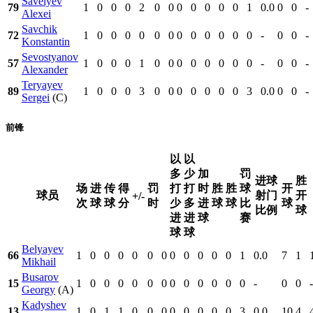
Savelyev
79
1
0
0
0
2
0
0
0
0
0
0
0
1
0.0
0
0
-
Alexei
Savchik
72
1
0
0
0
0
0
0
0
0
0
0
0
0
-
0
0
-
Konstantin
Sevostyanov
57
1
0
0
0
1
0
0
0
0
0
0
0
0
-
0
0
-
Alexander
Teryayev
89
1
0
0
0
3
0
0
0
0
0
0
0
3
0.0
0
0
-
Sergei
(C)
前锋
以
以
多
少
加
罚
进球
胜
场
进
传
得
罚
打
打
时
胜
胜
球
开
球员
射门
开
+/-
次
球
球
分
时
少
多
进
球
球
比
球
比例
球
进
进
球
赛
球
球
Belyayev
66
1
0
0
0
0
0
0
0
0
0
0
0
1
0.0
7
1
Mikhail
Busarov
15
1
0
0
0
0
0
0
0
0
0
0
0
0
-
0
0
-
Georgy
(A)
Kadyshev
13
1
0
1
1
0
0
0
0
0
0
0
0
3
0.0
10
4