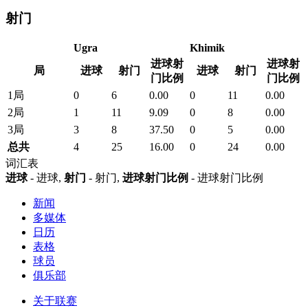
射门
Ugra
Khimik
进球射
进球射
局
进球
射门
进球
射门
门比例
门比例
1局
0
6
0.00
0
11
0.00
2局
1
11
9.09
0
8
0.00
3局
3
8
37.50
0
5
0.00
总共
4
25
16.00
0
24
0.00
词汇表
进球
- 进球,
射门
- 射门,
进球射门比例
- 进球射门比例
新闻
多媒体
日历
表格
球员
俱乐部
关于联赛