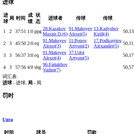
进球
进
成
状
局
时间
进球者
传球
传球
球
绩
态
28.Kazakov
91.Makeyev
13.Kadyshev
1
2
37:51
1:0
ppg
50,13
Maxim D.(6)
Alexei(5)
Kirill(4)
91.Makeyev
11.Popov
17.Podkorytov
2
3
45:50
2:0
eq
50,11
Alexei(3)
Artyom(2)
Alexander(5)
91.Makeyev
37.Udot
3
3
56:37
3:0
eq
50,17
Alexei(4)
Artyom(5)
96.Fattakhov
4
3
57:56
4:0
shg
50,57
Vadim(7)
词汇表
进球
- 进球,
局
- 局
罚时
Ugra
时间
球员
罚款