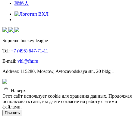
聯絡人
Supreme hockey league
Tel:
+7 (495) 647-71-11
E-mail:
vhl@fhr.ru
Address: 115280, Moscow, Avtozavodskaya str., 20 bldg 1
Наверх
Этот сайт использует cookie для хранения данных. Продолжая
использовать сайт, вы даете согласие на работу с этими
файлами.
Принять