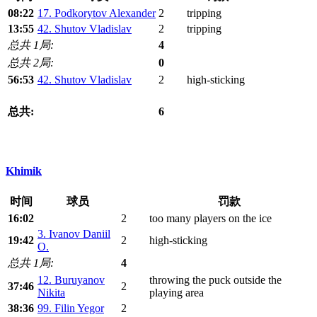
08:22
17. Podkorytov Alexander
2
tripping
13:55
42. Shutov Vladislav
2
tripping
总共 1局:
4
总共 2局:
0
56:53
42. Shutov Vladislav
2
high-sticking
总共:
6
Khimik
时间
球员
罚款
16:02
2
too many players on the ice
3. Ivanov Daniil
19:42
2
high-sticking
O.
总共 1局:
4
12. Buruyanov
throwing the puck outside the
37:46
2
Nikita
playing area
38:36
99. Filin Yegor
2