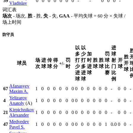
59
0
0
0
0
0
0
0
-
-
0
0
0
-
Vladislav
词汇表
场次
- 场次,
胜
- 胜,
失
- 失,
GAA
- 平均失球 = 60 分 × 失球 /
场上时间
防守员
以
以
进
多
少
加
罚
球
胜
场
进
传
得
罚
打
打
时
胜
胜
球
射
开
球员
开
+/-
次
球
球
分
时
少
多
进
球
球
比
门
球
球
进
进
球
赛
比
球
球
例
Afanasyev
67
1
0
0
0
0
0
0
0
0
0
0
0
0
-
0
0
-
Maxim A.
Yelizarov
4
1
0
0
0
0
0
0
0
0
0
0
0
0
-
0
0
-
Anatoly
(A)
Kirpichnikov
21
1
0
0
0
0
0
0
0
0
0
0
0
0
-
0
0
-
Alexander
Medvedev
47
1
0
0
0
0
0
0
0
0
0
0
0
1
0.0
0
0
-
Pavel S.