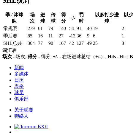
SHL统计
季 / 冰球
场
进
传
得
罚
以多打少进
以
+/-
队
次
球
球
分
时
球
常规赛
279
61
79
140
54
91
40
19
2
季后赛
85
16
11
27
-12
36
9
6
1
SHL总共
364
77
90
167
42
127
49
25
3
词汇表
场次
- 场次,
得分
- 得分,
+/-
- 在场进球总结（+/-）,
Hits
- Hits,
B
新闻
多媒体
日历
表格
球员
俱乐部
关于联赛
聯絡人