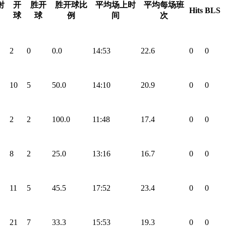
射
开
胜开
胜开球比
平均场上时
平均每场班
Hits
BLS
球
球
例
间
次
2
0
0.0
14:53
22.6
0
0
10
5
50.0
14:10
20.9
0
0
2
2
100.0
11:48
17.4
0
0
8
2
25.0
13:16
16.7
0
0
11
5
45.5
17:52
23.4
0
0
21
7
33.3
15:53
19.3
0
0