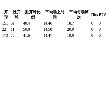
开
胜开
胜开球比
平均场上时
平均每场班
Hits
BLS
球
球
例
间
次
151
61
40.4
14:46
18.7
0
0
22
11
50.0
14:50
20.0
0
0
173
72
41.6
14:47
19.0
0
0