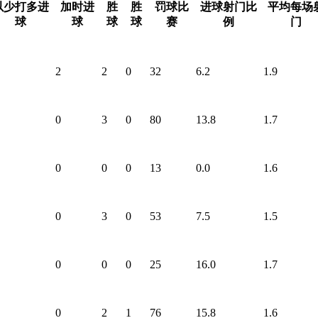
以少打多进
加时进
胜
胜
罚球比
进球射门比
平均每场
球
球
球
球
赛
例
门
2
2
0
32
6.2
1.9
0
3
0
80
13.8
1.7
0
0
0
13
0.0
1.6
0
3
0
53
7.5
1.5
0
0
0
25
16.0
1.7
0
2
1
76
15.8
1.6