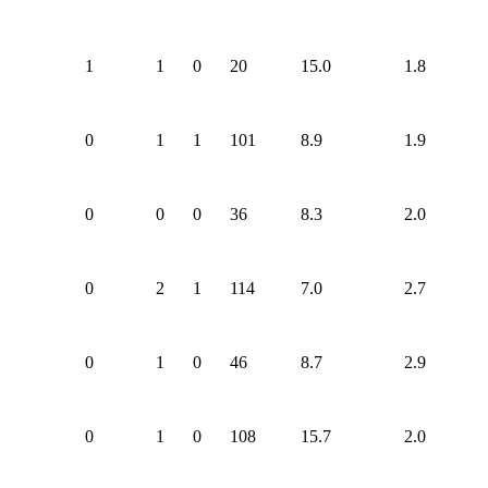
1
1
0
20
15.0
1.8
0
1
1
101
8.9
1.9
0
0
0
36
8.3
2.0
0
2
1
114
7.0
2.7
0
1
0
46
8.7
2.9
0
1
0
108
15.7
2.0