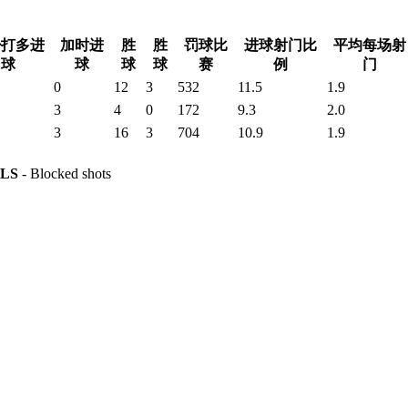
少打多进
加时进
胜
胜
罚球比
进球射门比
平均每场射
球
球
球
球
赛
例
门
0
12
3
532
11.5
1.9
3
4
0
172
9.3
2.0
3
16
3
704
10.9
1.9
LS
- Blocked shots