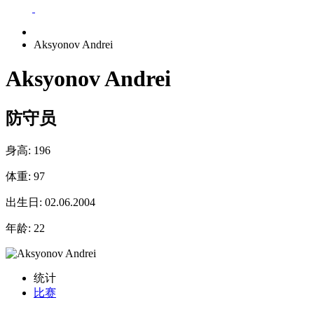
Aksyonov Andrei
Aksyonov Andrei
防守员
身高:
196
体重:
97
出生日:
02.06.2004
年龄:
22
统计
比赛