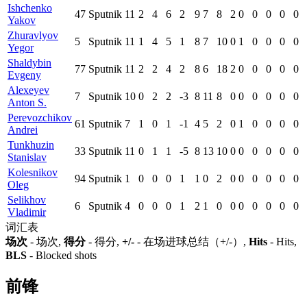
Ishchenko
47
Sputnik
11
2
4
6
2
9
7
8
2
0
0
0
0
0
Yakov
Zhuravlyov
5
Sputnik
11
1
4
5
1
8
7
10
0
1
0
0
0
0
Yegor
Shaldybin
77
Sputnik
11
2
2
4
2
8
6
18
2
0
0
0
0
0
Evgeny
Alexeyev
7
Sputnik
10
0
2
2
-3
8
11
8
0
0
0
0
0
0
Anton S.
Perevozchikov
61
Sputnik
7
1
0
1
-1
4
5
2
0
1
0
0
0
0
Andrei
Tunkhuzin
33
Sputnik
11
0
1
1
-5
8
13
10
0
0
0
0
0
0
Stanislav
Kolesnikov
94
Sputnik
1
0
0
0
1
1
0
2
0
0
0
0
0
0
Oleg
Selikhov
6
Sputnik
4
0
0
0
1
2
1
0
0
0
0
0
0
0
Vladimir
词汇表
场次
- 场次,
得分
- 得分,
+/-
- 在场进球总结（+/-）,
Hits
- Hits,
BLS
- Blocked shots
前锋