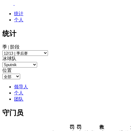
统计
个人
统计
季 | 阶段
冰球队
位置
领导人
个人
团队
守门员
罚
罚
救