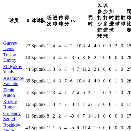
以
以
多
少
加
场
进
传
得
罚
打
打
时
胜
胜
球员
冰球队
#
+/-
次
球
球
分
时
少
多
进
球
球
进
进
球
球
球
Guryev
27
Sputnik
11
4
4
8
2
10
8
4
4
0
0
1
2
0
1
Denis
Trusov
10
Sputnik
11
4
4
8
-3
5
8
8
2
2
0
0
0
0
2
Dmitry
Zhilyakov
44
Sputnik
11
3
5
8
-4
7
11
2
2
1
0
0
1
0
2
Vitaly
Artamonov
85
Sputnik
11
4
3
7
6
10
4
4
4
0
0
0
1
0
2
Valentin
Zimin
51
Sputnik
11
3
4
7
-2
4
6
2
1
2
0
1
1
0
2
Anton
Kozlov
16
Sputnik
11
3
4
7
-3
4
7
27
1
2
0
0
1
0
1
Roman
Gribanov
11
Sputnik
8
2
2
4
-3
4
7
14
1
1
0
0
0
0
1
Sergei
Rozhkov
43
Sputnik
11
1
3
4
-5
6
11
4
1
0
0
0
0
0
2
Yegor