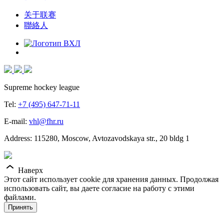
关于联赛
聯絡人
Supreme hockey league
Tel:
+7 (495) 647-71-11
E-mail:
vhl@fhr.ru
Address: 115280, Moscow, Avtozavodskaya str., 20 bldg 1
Наверх
Этот сайт использует cookie для хранения данных. Продолжая
использовать сайт, вы даете согласие на работу с этими
файлами.
Принять