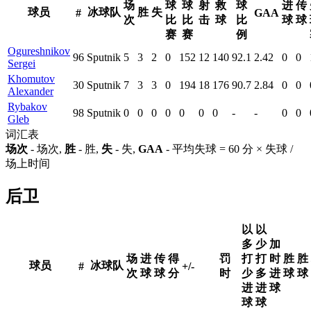
场
球
球
射
救
球
进
传
球员
冰球队
胜
失
#
GAA
次
比
比
击
球
比
球
球
赛
赛
例
Ogureshnikov
96
Sputnik
5
3
2
0
152
12
140
92.1
2.42
0
0
Sergei
Khomutov
30
Sputnik
7
3
3
0
194
18
176
90.7
2.84
0
0
Alexander
Rybakov
98
Sputnik
0
0
0
0
0
0
0
-
-
0
0
Gleb
词汇表
场次
- 场次,
胜
- 胜,
失
- 失,
GAA
- 平均失球 = 60 分 × 失球 /
场上时间
后卫
以
以
多
少
加
场
进
传
得
罚
打
打
时
胜
胜
球员
冰球队
#
+/-
次
球
球
分
时
少
多
进
球
球
进
进
球
球
球