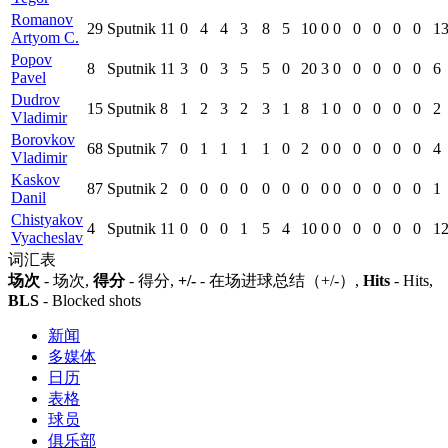
Romanov
29
Sputnik
11
0
4
4
3
8
5
10
0
0
0
0
0
0
1
Artyom C.
Popov
8
Sputnik
11
3
0
3
5
5
0
20
3
0
0
0
0
0
6
Pavel
Dudrov
15
Sputnik
8
1
2
3
2
3
1
8
1
0
0
0
0
0
2
Vladimir
Borovkov
68
Sputnik
7
0
1
1
1
1
0
2
0
0
0
0
0
0
4
Vladimir
Kaskov
87
Sputnik
2
0
0
0
0
0
0
0
0
0
0
0
0
0
1
Danil
Chistyakov
4
Sputnik
11
0
0
0
1
5
4
10
0
0
0
0
0
0
1
Vyacheslav
词汇表
场次
- 场次,
得分
- 得分,
+/-
- 在场进球总结（+/-）,
Hits
- Hits,
BLS
- Blocked shots
新闻
多媒体
日历
表格
球员
俱乐部