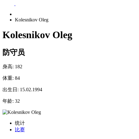
Kolesnikov Oleg
Kolesnikov Oleg
防守员
身高:
182
体重:
84
出生日:
15.02.1994
年龄:
32
统计
比赛