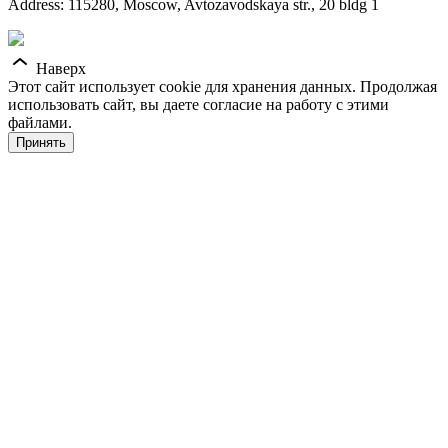
Address: 115280, Moscow, Avtozavodskaya str., 20 bldg 1
Наверх
Этот сайт использует cookie для хранения данных. Продолжая
использовать сайт, вы даете согласие на работу с этими
файлами.
Принять