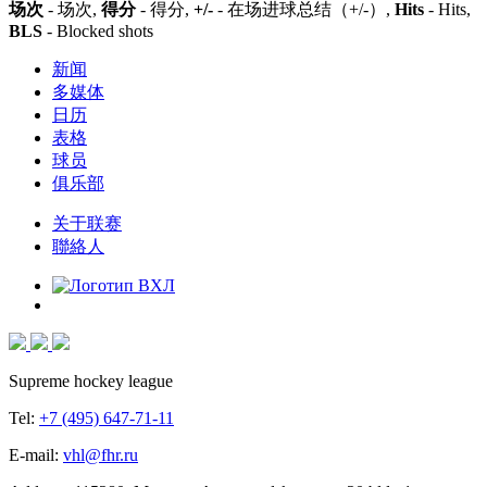
场次
- 场次,
得分
- 得分,
+/-
- 在场进球总结（+/-）,
Hits
- Hits,
BLS
- Blocked shots
新闻
多媒体
日历
表格
球员
俱乐部
关于联赛
聯絡人
Supreme hockey league
Tel:
+7 (495) 647-71-11
E-mail:
vhl@fhr.ru