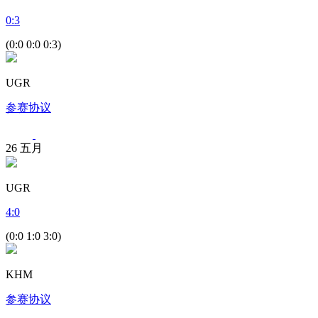
0
:
3
(0:0 0:0 0:3)
UGR
参赛协议
26
五月
UGR
4
:
0
(0:0 1:0 3:0)
KHM
参赛协议