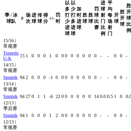
以
以
进
平
胜
多
少
加
罚
球
均
胜
开
季 / 冰
场
进
传
得
罚
打
打
时
胜
胜
球
射
每
开
开
球
#
+/-
球队
次
球
球
分
时
少
多
进
球
球
比
门
场
球
球
比
进
进
球
赛
比
射
例
球
球
例
门
15/16 |
常规赛
Torpedo
15
1
0
0
0
1
0
0
0
0
0
0
0
0
-
-
0
0
-
U-K
14/15 |
常规赛
Sputnik
94
2
0
0
0
-1
0
0
0
0
0
0
0
0
-
-
0
0
-
13/14 |
常规赛
Sputnik
94
27
0
1
1
-6
22
0
0
0
0
0
0
14
0.0
0.5
1
0
0.
12/13 |
季后赛
Sputnik
94
1
0
0
0
1
2
0
0
0
0
0
0
0
-
-
0
0
-
12/13 |
常规赛