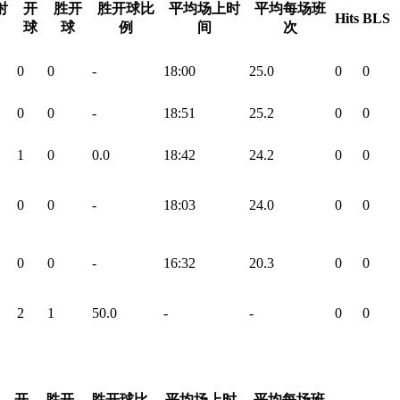
射
开
胜开
胜开球比
平均场上时
平均每场班
Hits
BLS
球
球
例
间
次
0
0
-
18:00
25.0
0
0
0
0
-
18:51
25.2
0
0
1
0
0.0
18:42
24.2
0
0
0
0
-
18:03
24.0
0
0
0
0
-
16:32
20.3
0
0
2
1
50.0
-
-
0
0
开
胜开
胜开球比
平均场上时
平均每场班