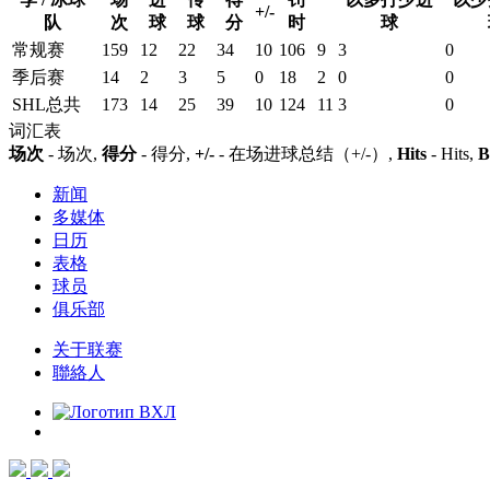
+/-
队
次
球
球
分
时
球
常规赛
159
12
22
34
10
106
9
3
0
季后赛
14
2
3
5
0
18
2
0
0
SHL总共
173
14
25
39
10
124
11
3
0
词汇表
场次
- 场次,
得分
- 得分,
+/-
- 在场进球总结（+/-）,
Hits
- Hits,
B
新闻
多媒体
日历
表格
球员
俱乐部
关于联赛
聯絡人