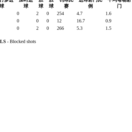
球
球
球
球
赛
例
门
0
2
0
254
4.7
1.6
0
0
0
12
16.7
0.9
0
2
0
266
5.3
1.5
LS
- Blocked shots