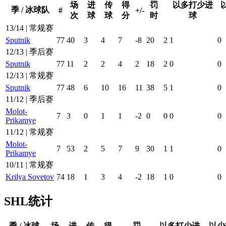
场
进
传
得
罚
以多打少进
季 / 冰球队
#
+/-
次
球
球
分
时
球
13/14 | 常规赛
Sputnik
77
40
3
4
7
-8
20
2
1
0
12/13 | 季后赛
Sputnik
77
11
2
2
4
2
18
2
0
0
12/13 | 常规赛
Sputnik
77
48
6
10
16
11
38
5
1
0
11/12 | 季后赛
Molot-
7
3
0
1
1
-2
0
0
0
0
Prikamye
11/12 | 常规赛
Molot-
7
53
2
5
7
9
30
1
1
0
Prikamye
10/11 | 常规赛
Krilya Sovetov
74
18
1
3
4
-2
18
1
0
0
SHL统计
季 / 冰球
场
进
传
得
罚
以多打少进
以少