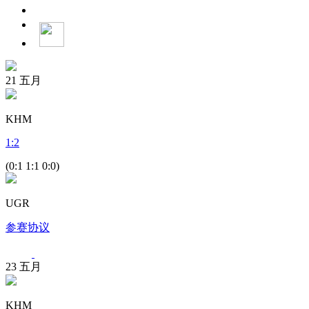
21
五月
KHM
1
:
2
(0:1 1:1 0:0)
UGR
参赛协议
23
五月
KHM