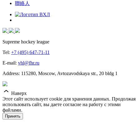
聯絡人
Supreme hockey league
Tel:
+7 (495) 647-71-11
E-mail:
vhl@fhr.ru
Address: 115280, Moscow, Avtozavodskaya str., 20 bldg 1
Наверх
Этот сайт использует cookie для хранения данных. Продолжая
использовать сайт, вы даете согласие на работу с этими
файлами.
Принять