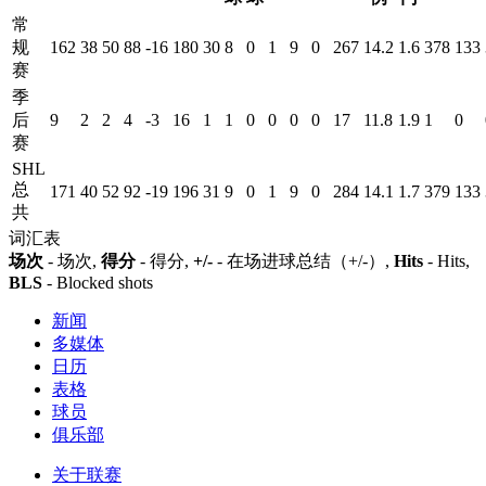
常
规
162
38
50
88
-16
180
30
8
0
1
9
0
267
14.2
1.6
378
133
赛
季
后
9
2
2
4
-3
16
1
1
0
0
0
0
17
11.8
1.9
1
0
赛
SHL
总
171
40
52
92
-19
196
31
9
0
1
9
0
284
14.1
1.7
379
133
共
词汇表
场次
- 场次,
得分
- 得分,
+/-
- 在场进球总结（+/-）,
Hits
- Hits,
BLS
- Blocked shots
新闻
多媒体
日历
表格
球员
俱乐部
关于联赛