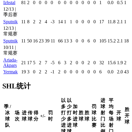
Izhstal
81
2
0
0
0
0
0
0
0
0
0
0
0
1
0.0
0.5
1
12/13 |
季后赛
Sputnik
11
8
2
2
4
-3
14
1
1
0
0
0
0
17
11.8
2.1
1
12/13 |
常规赛
Sputnik
11
50
16
23
39
11
66
13
3
0
0
6
0
105
15.2
2.1
18
10/11 |
常规赛
Ariada-
21
17
5
2
7
-5
6
3
2
0
0
2
0
32
15.6
1.9
2
Akpars
Yermak
19
3
0
2
2
-1
2
0
0
0
0
0
0
6
0.0
2.0
43
SHL统计
以
以
进
平
季 /
多
少
加
罚
球
均
胜
冰
场
进
传
得
罚
打
打
时
胜
胜
球
射
每
开
开
+/-
球
次
球
球
分
时
少
多
进
球
球
比
门
场
球
球
队
进
进
球
赛
比
射
球
球
例
门