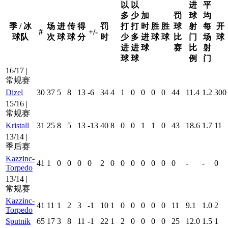
以
以
进
平
多
少
加
罚
球
均
季 / 冰
场
进
传
得
罚
打
打
时
胜
胜
球
射
每
开
#
+/-
球队
次
球
球
分
时
少
多
进
球
球
比
门
场
球
进
进
球
赛
比
射
球
球
例
门
16/17 |
常规赛
Dizel
30
37
5
8
13
-6
34
4
1
0
0
0
0
44
11.4
1.2
300
15/16 |
常规赛
Kristall
31
25
8
5
13
-13
40
8
0
0
1
1
0
43
18.6
1.7
11
13/14 |
季后赛
Kazzinc-
41
1
0
0
0
0
2
0
0
0
0
0
0
0
-
-
0
Torpedo
13/14 |
常规赛
Kazzinc-
41
11
1
2
3
-1
10
1
0
0
0
0
0
11
9.1
1.0
2
Torpedo
Sputnik
65
17
3
8
11
-1
22
1
2
0
0
0
0
25
12.0
1.5
1