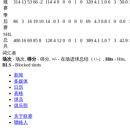
规
314
13
53
66
-2
114
4
9
0
0
1
0
320
4.1
1.0
6
3
50.0
赛
季
后
86
3
16
19
10
14
0
3
0
0
0
0
69
4.3
0.8
1
0
0.0
赛
SHL
总
400
16
69
85
8
128
4
12
0
0
1
0
389
4.1
1.0
7
3
42.9
共
词汇表
场次
- 场次,
得分
- 得分,
+/-
- 在场进球总结（+/-）,
Hits
- Hits,
BLS
- Blocked shots
新闻
多媒体
日历
表格
球员
俱乐部
关于联赛
聯絡人