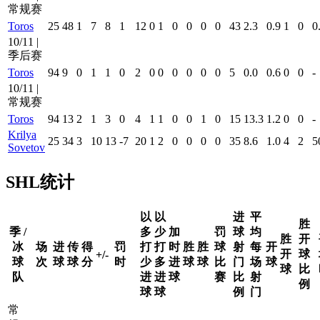
常规赛
Toros
25
48
1
7
8
1
12
0
1
0
0
0
0
43
2.3
0.9
1
0
0
10/11 |
季后赛
Toros
94
9
0
1
1
0
2
0
0
0
0
0
0
5
0.0
0.6
0
0
-
10/11 |
常规赛
Toros
94
13
2
1
3
0
4
1
1
0
0
1
0
15
13.3
1.2
0
0
-
Krilya
25
34
3
10
13
-7
20
1
2
0
0
0
0
35
8.6
1.0
4
2
5
Sovetov
SHL统计
以
以
进
平
胜
季 /
多
少
加
罚
球
均
胜
开
冰
场
进
传
得
罚
打
打
时
胜
胜
球
射
每
开
开
球
+/-
球
次
球
球
分
时
少
多
进
球
球
比
门
场
球
球
比
队
进
进
球
赛
比
射
例
球
球
例
门
常