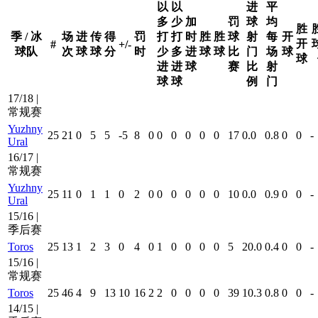
以
以
进
平
多
少
加
罚
球
均
胜
季 / 冰
场
进
传
得
罚
打
打
时
胜
胜
球
射
每
开
开
#
+/-
球队
次
球
球
分
时
少
多
进
球
球
比
门
场
球
球
进
进
球
赛
比
射
球
球
例
门
17/18 |
常规赛
Yuzhny
25
21
0
5
5
-5
8
0
0
0
0
0
0
17
0.0
0.8
0
0
-
Ural
16/17 |
常规赛
Yuzhny
25
11
0
1
1
0
2
0
0
0
0
0
0
10
0.0
0.9
0
0
-
Ural
15/16 |
季后赛
Toros
25
13
1
2
3
0
4
0
1
0
0
0
0
5
20.0
0.4
0
0
-
15/16 |
常规赛
Toros
25
46
4
9
13
10
16
2
2
0
0
0
0
39
10.3
0.8
0
0
-
14/15 |