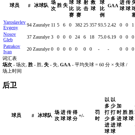
场
球
球
射
救
球
进
传
球员
冰球队
胜
失
#
GAA
次
比
比
击
球
比
球
球
赛
赛
例
Yaroslavlev
94
Zauralye
11
5
6
0
382
25
357
93.5
2.42
0
0
1
Evgeny
Nosov
37
Zauralye
3
0
0
0
24
6
18
75.0
6.19
0
0
0
Gleb
Patrakov
20
Zauralye
0
0
0
0
0
0
0
-
-
0
0
0
Ivan
词汇表
场次
- 场次,
胜
- 胜,
失
- 失,
GAA
- 平均失球 = 60 分 × 失球 /
场上时间
后卫
以
以
多
少
加
场
进
传
得
罚
打
打
时
胜
胜
球员
冰球队
#
+/-
次
球
球
分
时
少
多
进
球
球
进
进
球
球
球