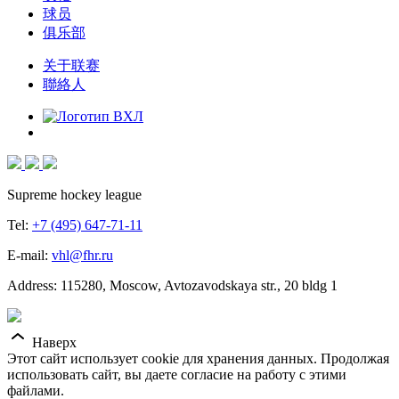
球员
俱乐部
关于联赛
聯絡人
Supreme hockey league
Tel:
+7 (495) 647-71-11
E-mail:
vhl@fhr.ru
Address: 115280, Moscow, Avtozavodskaya str., 20 bldg 1
Наверх
Этот сайт использует cookie для хранения данных. Продолжая
использовать сайт, вы даете согласие на работу с этими
файлами.