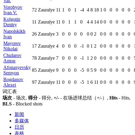
Val.
Vorobyov
72
Zauralye
11
1
0
1
-4
4
8
18
1
0
0
0
0
0
Ivan V.
Kolgotin
11
Zauralye
11
0
1
1
0
4
4
14
0
0
0
0
0
0
Dmitry
Napolskikh
26
Zauralye
3
0
0
0
0
0
0
2
0
0
0
0
0
0
Ivan
Mayorov
17
Zauralye
4
0
0
0
-1
0
1
2
0
0
0
0
0
0
Nikolai
Chufarov
78
Zauralye
7
0
0
0
-1
1
2
0
0
0
0
0
0
0
Anton
Afonasyevsky
85
Zauralye
9
0
0
0
-5
0
5
9
0
0
0
0
0
0
Semyon
Bogdanov
97
Zauralye
11
0
0
0
-5
1
6
11
0
0
0
0
0
0
Alexei
词汇表
场次
- 场次,
得分
- 得分,
+/-
- 在场进球总结（+/-）,
Hits
- Hits,
BLS
- Blocked shots
新闻
多媒体
日历
表格