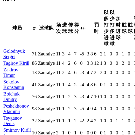
以
以
多
少
加
场
进
传
得
罚
打
打
时
胜
胜
球员
冰球队
#
+/-
次
球
球
分
时
少
多
进
球
球
进
进
球
球
球
Golodnyuk
71
Zauralye
11
3
4
7
-5
3
8
6
2
1
0
0
1
0
Sergei
Tagirov Kirill
86
Zauralye
11
4
2
6
0
3
3
12
1
3
0
0
2
0
Zakirov
13
Zauralye
11
2
4
6
-3
4
7
2
2
0
0
0
0
0
Timur
Sokolov
41
Zauralye
11
1
4
5
-4
4
8
6
0
1
0
0
0
0
Konstantin
Boichuk
76
Zauralye
11
1
2
3
-3
4
7
10
1
0
0
0
0
0
Dmitry
Peshekhonov
98
Zauralye
11
1
2
3
-5
4
9
4
1
0
0
0
0
0
Vladimir
Tsyganov
32
Zauralye
11
1
1
2
-2
2
4
2
1
0
0
1
1
0
Denis
Smirnov Kirill
10
Zauralye
2
1
0
1
0
0
0
0
0
1
0
0
1
0