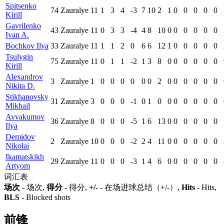
Spitsenko
74
Zauralye
11
1
3
4
-3
7
10
2
1
0
0
0
0
0
Kirill
Gavrilenko
43
Zauralye
11
0
3
3
-4
4
8
10
0
0
0
0
0
0
Ivan A.
Bochkov Ilya
33
Zauralye
11
1
1
2
0
6
6
12
1
0
0
0
0
0
Tsulygin
75
Zauralye
11
0
1
1
-2
1
3
8
0
0
0
0
0
0
Kirill
Alexandrov
3
Zauralye
1
0
0
0
0
0
0
2
0
0
0
0
0
0
Nikita D.
Stikhanovsky
31
Zauralye
3
0
0
0
-1
0
1
0
0
0
0
0
0
0
Mikhail
Avvakumov
36
Zauralye
8
0
0
0
-5
1
6
13
0
0
0
0
0
0
Ilya
Demidov
2
Zauralye
10
0
0
0
-2
2
4
11
0
0
0
0
0
0
Nikolai
Ikamatskikh
29
Zauralye
11
0
0
0
-3
1
4
6
0
0
0
0
0
0
Artyom
词汇表
场次
- 场次,
得分
- 得分,
+/-
- 在场进球总结（+/-）,
Hits
- Hits,
BLS
- Blocked shots
前锋