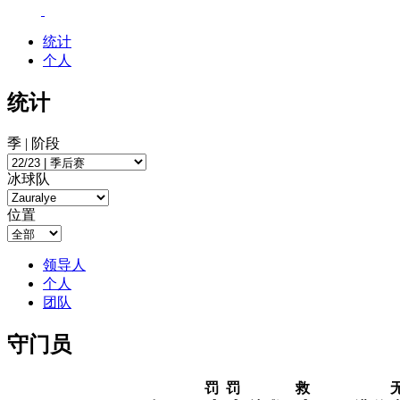
统计
个人
统计
季 | 阶段
冰球队
位置
领导人
个人
团队
守门员
罚
罚
救