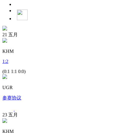
21
五月
KHM
1
:
2
(0:1 1:1 0:0)
UGR
参赛协议
23
五月
KHM