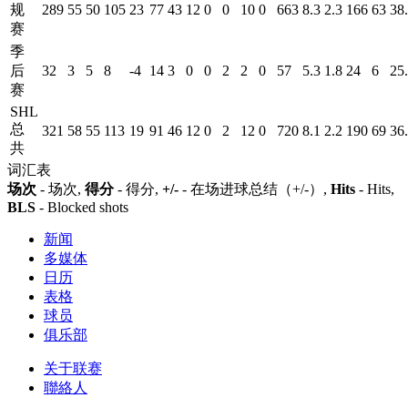
规
289
55
50
105
23
77
43
12
0
0
10
0
663
8.3
2.3
166
63
38
赛
季
后
32
3
5
8
-4
14
3
0
0
2
2
0
57
5.3
1.8
24
6
25
赛
SHL
总
321
58
55
113
19
91
46
12
0
2
12
0
720
8.1
2.2
190
69
36
共
词汇表
场次
- 场次,
得分
- 得分,
+/-
- 在场进球总结（+/-）,
Hits
- Hits,
BLS
- Blocked shots
新闻
多媒体
日历
表格
球员
俱乐部
关于联赛
聯絡人