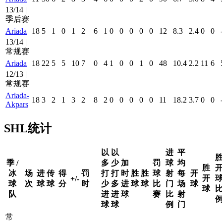
13/14 |
季后赛
Ariada
18
5
1
0
1
2
6
1
0
0
0
0
0
12
8.3
2.4
0
0
13/14 |
常规赛
Ariada
18
22
5
5
10
7
0
4
1
0
0
1
0
48
10.4
2.2
11
6
12/13 |
常规赛
Ariada-
18
3
2
1
3
2
8
2
0
0
0
0
0
11
18.2
3.7
0
0
Akpars
SHL统计
以
以
进
平
季 /
多
少
加
罚
球
均
胜
冰
场
进
传
得
罚
打
打
时
胜
胜
球
射
每
开
开
+/-
球
次
球
球
分
时
少
多
进
球
球
比
门
场
球
球
队
进
进
球
赛
比
射
球
球
例
门
常