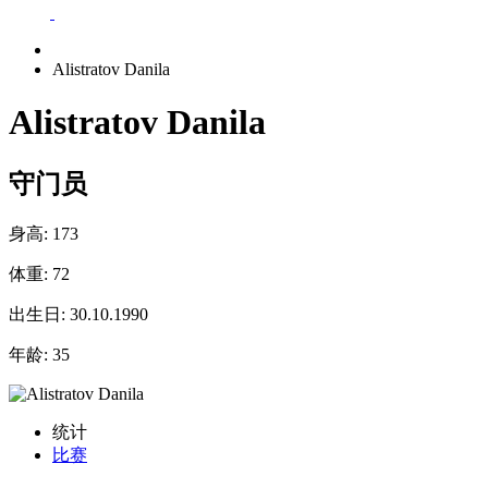
Alistratov Danila
Alistratov Danila
守门员
身高:
173
体重:
72
出生日:
30.10.1990
年龄:
35
统计
比赛