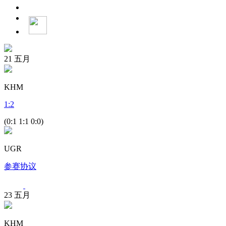
21
五月
KHM
1
:
2
(0:1 1:1 0:0)
UGR
参赛协议
23
五月
KHM