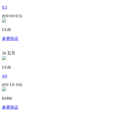
0
:
3
(0:0 0:0 0:3)
UGR
参赛协议
26
五月
UGR
4
:
0
(0:0 1:0 3:0)
KHM
参赛协议