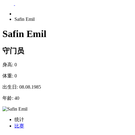
Safin Emil
Safin Emil
守门员
身高:
0
体重:
0
出生日:
08.08.1985
年龄:
40
统计
比赛