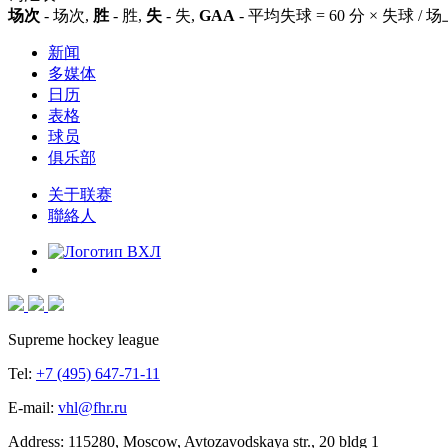
场次
- 场次,
胜
- 胜,
失
- 失,
GAA
- 平均失球 = 60 分 × 失球 /
新闻
多媒体
日历
表格
球员
俱乐部
关于联赛
聯絡人
Supreme hockey league
Tel:
+7 (495) 647-71-11
E-mail:
vhl@fhr.ru
Address: 115280, Moscow, Avtozavodskaya str., 20 bldg 1