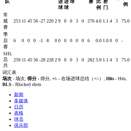
队
进
进
球
赛
比
射
例
球
球
例
门
常
规
253
11
45
56
-27
220
2
9
0
0
3
0
276
4.0
1.1
4
3
75.0
赛
季
后
6
0
0
0
-1
8
0
0
0
0
0
0
6
0.0
1.0
0
0
-
赛
SHL
总
259
11
45
56
-28
228
2
9
0
0
3
0
282
3.9
1.1
4
3
75.0
共
词汇表
场次
- 场次,
得分
- 得分,
+/-
- 在场进球总结（+/-）,
Hits
- Hits,
BLS
- Blocked shots
新闻
多媒体
日历
表格
球员
俱乐部