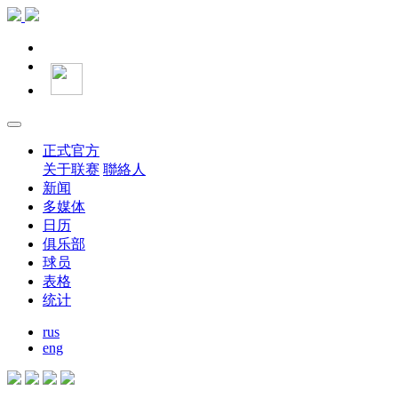
正式官方
关于联赛
聯絡人
新闻
多媒体
日历
俱乐部
球员
表格
统计
rus
eng