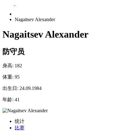
Nagaitsev Alexander
Nagaitsev Alexander
防守员
身高:
182
体重:
95
出生日:
24.09.1984
年龄:
41
统计
比赛