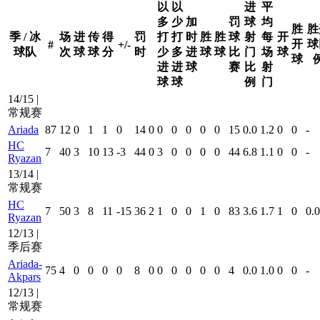
以
以
进
平
多
少
加
罚
球
均
胜
胜
季 / 冰
场
进
传
得
罚
打
打
时
胜
胜
球
射
每
开
开
球
#
+/-
球队
次
球
球
分
时
少
多
进
球
球
比
门
场
球
球
进
进
球
赛
比
射
球
球
例
门
14/15 |
常规赛
Ariada
87
12
0
1
1
0
14
0
0
0
0
0
0
15
0.0
1.2
0
0
-
HC
7
40
3
10
13
-3
44
0
3
0
0
0
0
44
6.8
1.1
0
0
-
Ryazan
13/14 |
常规赛
HC
7
50
3
8
11
-15
36
2
1
0
0
1
0
83
3.6
1.7
1
0
0.0
Ryazan
12/13 |
季后赛
Ariada-
75
4
0
0
0
0
8
0
0
0
0
0
0
4
0.0
1.0
0
0
-
Akpars
12/13 |
常规赛