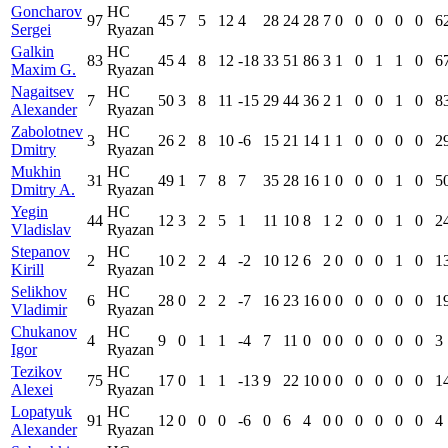
Goncharov
HC
97
45
7
5
12
4
28
24
28
7
0
0
0
0
0
6
Sergei
Ryazan
Galkin
HC
83
45
4
8
12
-18
33
51
86
3
1
0
1
1
0
6
Maxim G.
Ryazan
Nagaitsev
HC
7
50
3
8
11
-15
29
44
36
2
1
0
0
1
0
8
Alexander
Ryazan
Zabolotnev
HC
3
26
2
8
10
-6
15
21
14
1
1
0
0
0
0
2
Dmitry
Ryazan
Mukhin
HC
31
49
1
7
8
7
35
28
16
1
0
0
0
1
0
5
Dmitry A.
Ryazan
Yegin
HC
44
12
3
2
5
1
11
10
8
1
2
0
0
1
0
2
Vladislav
Ryazan
Stepanov
HC
2
10
2
2
4
-2
10
12
6
2
0
0
0
1
0
1
Kirill
Ryazan
Selikhov
HC
6
28
0
2
2
-7
16
23
16
0
0
0
0
0
0
1
Vladimir
Ryazan
Chukanov
HC
4
9
0
1
1
-4
7
11
0
0
0
0
0
0
0
3
Igor
Ryazan
Tezikov
HC
75
17
0
1
1
-13
9
22
10
0
0
0
0
0
0
1
Alexei
Ryazan
Lopatyuk
HC
91
12
0
0
0
-6
0
6
4
0
0
0
0
0
0
4
Alexander
Ryazan