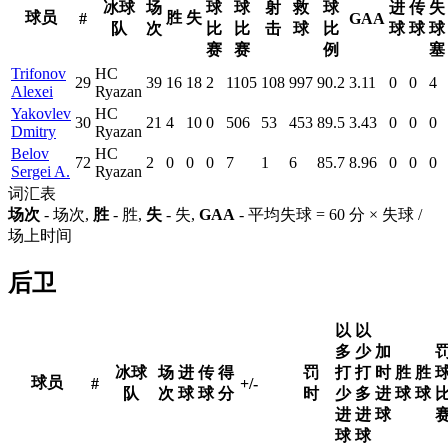
冰球
场
球
球
射
救
球
进
传
失
球员
胜
失
#
GAA
队
次
比
比
击
球
比
球
球
球
赛
赛
例
塞
Trifonov
HC
29
39
16
18
2
1105
108
997
90.2
3.11
0
0
4
Alexei
Ryazan
Yakovlev
HC
30
21
4
10
0
506
53
453
89.5
3.43
0
0
0
Dmitry
Ryazan
Belov
HC
72
2
0
0
0
7
1
6
85.7
8.96
0
0
0
Sergei A.
Ryazan
词汇表
场次
- 场次,
胜
- 胜,
失
- 失,
GAA
- 平均失球 = 60 分 × 失球 /
场上时间
后卫
以
以
多
少
加
冰球
场
进
传
得
罚
打
打
时
胜
胜
球员
#
+/-
队
次
球
球
分
时
少
多
进
球
球
进
进
球
球
球