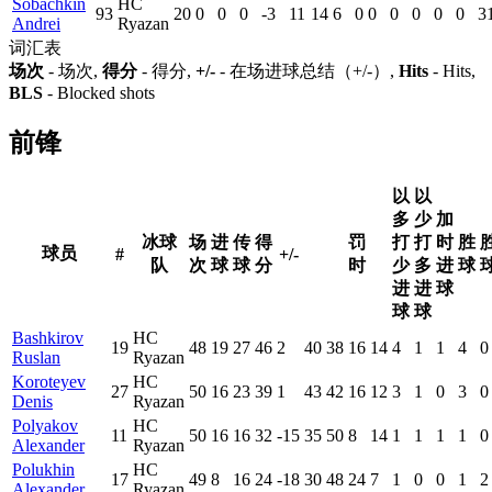
Sobachkin
HC
93
20
0
0
0
-3
11
14
6
0
0
0
0
0
0
3
Andrei
Ryazan
词汇表
场次
- 场次,
得分
- 得分,
+/-
- 在场进球总结（+/-）,
Hits
- Hits,
BLS
- Blocked shots
前锋
以
以
多
少
加
冰球
场
进
传
得
罚
打
打
时
胜
球员
#
+/-
队
次
球
球
分
时
少
多
进
球
进
进
球
球
球
Bashkirov
HC
19
48
19
27
46
2
40
38
16
14
4
1
1
4
0
Ruslan
Ryazan
Koroteyev
HC
27
50
16
23
39
1
43
42
16
12
3
1
0
3
0
Denis
Ryazan
Polyakov
HC
11
50
16
16
32
-15
35
50
8
14
1
1
1
1
0
Alexander
Ryazan
Polukhin
HC
17
49
8
16
24
-18
30
48
24
7
1
0
0
1
2
Alexander
Ryazan