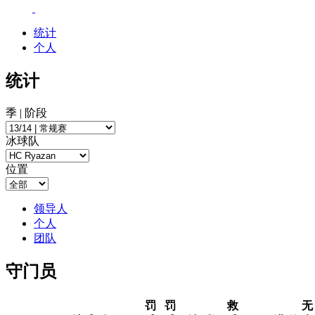
统计
个人
统计
季 | 阶段
冰球队
位置
领导人
个人
团队
守门员
罚
罚
救
无