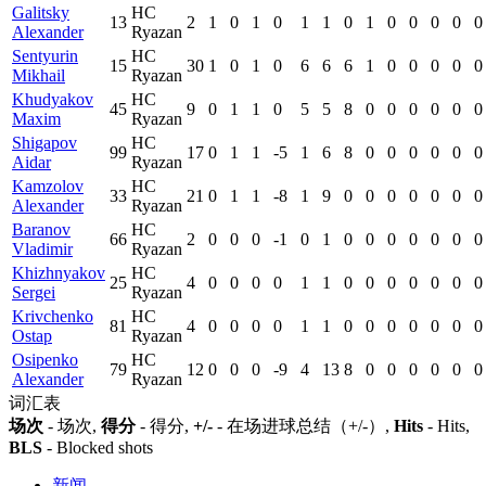
Galitsky
HC
13
2
1
0
1
0
1
1
0
1
0
0
0
0
0
Alexander
Ryazan
Sentyurin
HC
15
30
1
0
1
0
6
6
6
1
0
0
0
0
0
Mikhail
Ryazan
Khudyakov
HC
45
9
0
1
1
0
5
5
8
0
0
0
0
0
0
Maxim
Ryazan
Shigapov
HC
99
17
0
1
1
-5
1
6
8
0
0
0
0
0
0
Aidar
Ryazan
Kamzolov
HC
33
21
0
1
1
-8
1
9
0
0
0
0
0
0
0
Alexander
Ryazan
Baranov
HC
66
2
0
0
0
-1
0
1
0
0
0
0
0
0
0
Vladimir
Ryazan
Khizhnyakov
HC
25
4
0
0
0
0
1
1
0
0
0
0
0
0
0
Sergei
Ryazan
Krivchenko
HC
81
4
0
0
0
0
1
1
0
0
0
0
0
0
0
Ostap
Ryazan
Osipenko
HC
79
12
0
0
0
-9
4
13
8
0
0
0
0
0
0
Alexander
Ryazan
词汇表
场次
- 场次,
得分
- 得分,
+/-
- 在场进球总结（+/-）,
Hits
- Hits,
BLS
- Blocked shots
新闻