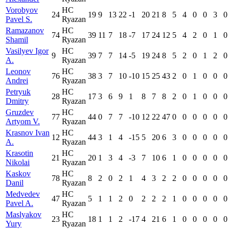
Vorobyov
HC
24
19
9
13
22
-1
20
21
8
5
4
0
0
3
0
Pavel S.
Ryazan
Ramazanov
HC
74
39
11
7
18
-7
17
24
12
5
4
2
0
1
0
Shamil
Ryazan
Vasilyev Igor
HC
9
39
7
7
14
-5
19
24
8
5
2
0
1
2
0
A.
Ryazan
Leonov
HC
76
38
3
7
10
-10
15
25
43
2
0
1
0
0
0
Andrei
Ryazan
Petryuk
HC
28
17
3
6
9
1
8
7
8
2
0
1
0
0
0
Dmitry
Ryazan
Gruzdev
HC
77
44
0
7
7
-10
12
22
47
0
0
0
0
0
0
Artyom V.
Ryazan
Krasnov Ivan
HC
12
44
3
1
4
-15
5
20
6
3
0
0
0
0
0
A.
Ryazan
Krasotin
HC
21
20
1
3
4
-3
7
10
6
1
0
0
0
0
0
Nikolai
Ryazan
Kaskov
HC
78
8
2
0
2
1
4
3
2
2
0
0
0
0
0
Danil
Ryazan
Medvedev
HC
47
5
1
1
2
0
2
2
2
1
0
0
0
0
0
Pavel A.
Ryazan
Maslyakov
HC
23
18
1
1
2
-17
4
21
6
1
0
0
0
0
0
Yury
Ryazan