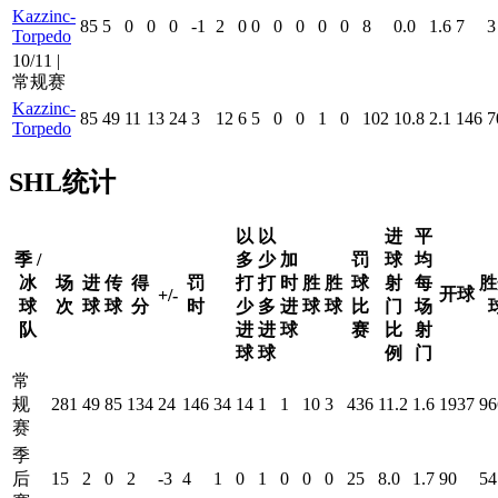
Kazzinc-
85
5
0
0
0
-1
2
0
0
0
0
0
0
8
0.0
1.6
7
3
Torpedo
10/11 |
常规赛
Kazzinc-
85
49
11
13
24
3
12
6
5
0
0
1
0
102
10.8
2.1
146
7
Torpedo
SHL统计
以
以
进
平
季 /
多
少
加
罚
球
均
冰
场
进
传
得
罚
打
打
时
胜
胜
球
射
每
胜
开球
+/-
球
次
球
球
分
时
少
多
进
球
球
比
门
场
队
进
进
球
赛
比
射
球
球
例
门
常
规
281
49
85
134
24
146
34
14
1
1
10
3
436
11.2
1.6
1937
96
赛
季
后
15
2
0
2
-3
4
1
0
1
0
0
0
25
8.0
1.7
90
54