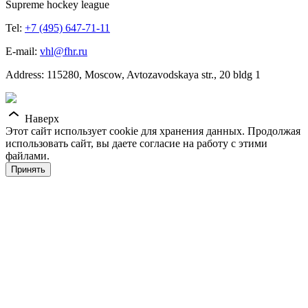
Supreme hockey league
Tel:
+7 (495) 647-71-11
E-mail:
vhl@fhr.ru
Address: 115280, Moscow, Avtozavodskaya str., 20 bldg 1
Наверх
Этот сайт использует cookie для хранения данных. Продолжая
использовать сайт, вы даете согласие на работу с этими
файлами.
Принять