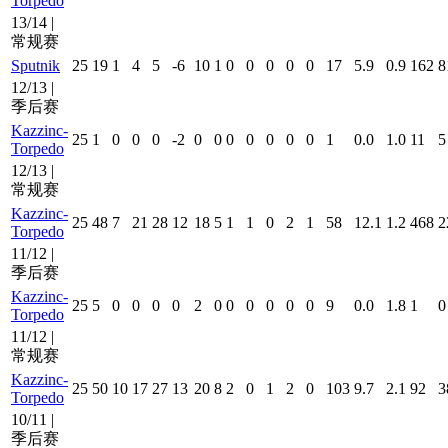
Torpedo
13/14 |
常规赛
Sputnik
25
19
1
4
5
-6
10
1
0
0
0
0
0
17
5.9
0.9
162
8
12/13 |
季后赛
Kazzinc-
25
1
0
0
0
-2
0
0
0
0
0
0
0
1
0.0
1.0
11
5
Torpedo
12/13 |
常规赛
Kazzinc-
25
48
7
21
28
12
18
5
1
1
0
2
1
58
12.1
1.2
468
2
Torpedo
11/12 |
季后赛
Kazzinc-
25
5
0
0
0
0
2
0
0
0
0
0
0
9
0.0
1.8
1
0
Torpedo
11/12 |
常规赛
Kazzinc-
25
50
10
17
27
13
20
8
2
0
1
2
0
103
9.7
2.1
92
3
Torpedo
10/11 |
季后赛