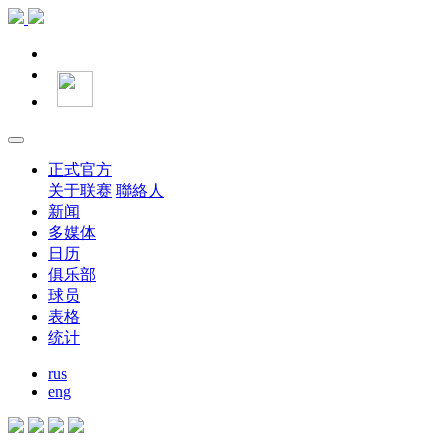
正式官方
关于联赛
聯絡人
新闻
多媒体
日历
俱乐部
球员
表格
统计
rus
eng