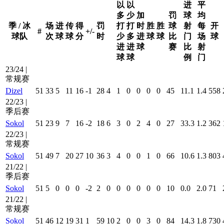
以
以
进
平
多
少
加
罚
球
均
季 / 冰
场
进
传
得
罚
打
打
时
胜
胜
球
射
每
开
#
+/-
球队
次
球
球
分
时
少
多
进
球
球
比
门
场
球
进
进
球
赛
比
射
球
球
例
门
23/24 |
常规赛
Dizel
51
33
5
11
16
-1
28
4
1
0
0
0
0
45
11.1
1.4
558
22/23 |
季后赛
Sokol
51
23
9
7
16
-2
18
6
3
0
2
4
0
27
33.3
1.2
362
22/23 |
常规赛
Sokol
51
49
7
20
27
10
36
3
4
0
0
1
0
66
10.6
1.3
803
21/22 |
季后赛
Sokol
51
5
0
0
0
-2
2
0
0
0
0
0
0
10
0.0
2.0
71
21/22 |
常规赛
Sokol
51
46
12
19
31
1
59
10
2
0
0
3
0
84
14.3
1.8
730