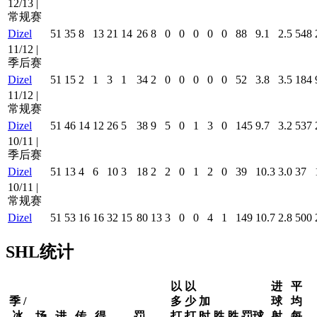
12/13 |
常规赛
Dizel
51
35
8
13
21
14
26
8
0
0
0
0
0
88
9.1
2.5
548
11/12 |
季后赛
Dizel
51
15
2
1
3
1
34
2
0
0
0
0
0
52
3.8
3.5
184
11/12 |
常规赛
Dizel
51
46
14
12
26
5
38
9
5
0
1
3
0
145
9.7
3.2
537
10/11 |
季后赛
Dizel
51
13
4
6
10
3
18
2
2
0
1
2
0
39
10.3
3.0
37
10/11 |
常规赛
Dizel
51
53
16
16
32
15
80
13
3
0
0
4
1
149
10.7
2.8
500
SHL统计
以
以
进
平
季 /
多
少
加
球
均
冰
场
进
传
得
罚
打
打
时
胜
胜
罚球
射
每