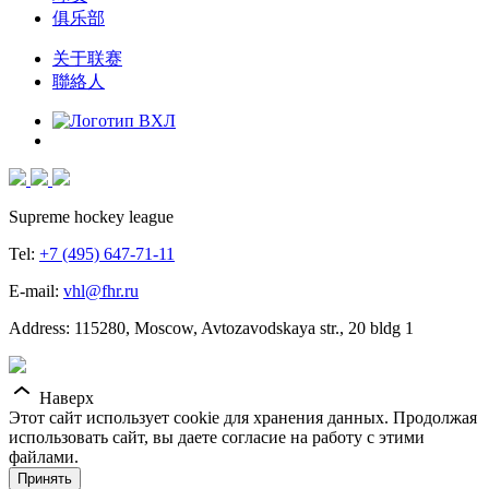
俱乐部
关于联赛
聯絡人
Supreme hockey league
Tel:
+7 (495) 647-71-11
E-mail:
vhl@fhr.ru
Address: 115280, Moscow, Avtozavodskaya str., 20 bldg 1
Наверх
Этот сайт использует cookie для хранения данных. Продолжая
использовать сайт, вы даете согласие на работу с этими
файлами.
Принять