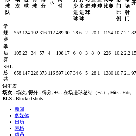
+/-
球
次
球
球
分
时
少
多
进
球
球
比赛
门
场
队
进
进
球
比
射
球
球
例
门
常
规
553
124
192
316
112
489
90
28
6
2
20
1
1154
10.7
2.1
8
赛
季
后
105
23
34
57
4
108
17
6
0
3
8
0
226
10.2
2.2
1
赛
SHL
总
658
147
226
373
116
597
107
34
6
5
28
1
1380
10.7
2.1
9
共
词汇表
场次
- 场次,
得分
- 得分,
+/-
- 在场进球总结（+/-）,
Hits
- Hits,
BLS
- Blocked shots
新闻
多媒体
日历
表格
球员