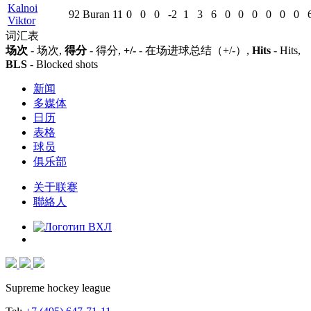
Kalnoi
92
Buran
11
0
0
0
-2
1
3
6
0
0
0
0
0
0
Viktor
词汇表
场次
- 场次,
得分
- 得分,
+/-
- 在场进球总结（+/-）,
Hits
- Hits,
BLS
- Blocked shots
新闻
多媒体
日历
表格
球员
俱乐部
关于联赛
聯絡人
Supreme hockey league