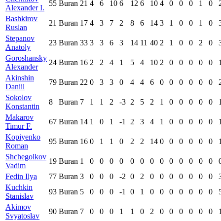
55
Buran
21
4
6
10
6
12
6
10
4
0
0
0
1
0
Alexander I.
Bashkirov
21
Buran
17
4
3
7
2
8
6
14
3
1
0
0
1
0
Ruslan
Stepanov
23
Buran
33
3
3
6
3
14
11
40
2
1
0
0
2
0
Anatoly
Goroshansky
24
Buran
16
2
2
4
1
5
4
10
2
0
0
0
0
0
Alexander
Akinshin
79
Buran
22
0
3
3
0
4
4
6
0
0
0
0
0
0
Daniil
Sokolov
8
Buran
7
1
1
2
-3
2
5
2
1
0
0
0
0
0
Konstantin
Makarov
67
Buran
14
1
0
1
-1
2
3
4
1
0
0
0
0
0
Timur F.
Kopiyenko
95
Buran
16
0
1
1
0
2
2
14
0
0
0
0
0
0
Roman
Shchegolkov
19
Buran
1
0
0
0
0
0
0
0
0
0
0
0
0
0
Vadim
Fedin Ilya
77
Buran
3
0
0
0
-2
0
2
0
0
0
0
0
0
0
Kuchkin
93
Buran
5
0
0
0
-1
0
1
0
0
0
0
0
0
0
Stanislav
Akimov
90
Buran
7
0
0
0
1
1
0
2
0
0
0
0
0
0
Svyatoslav