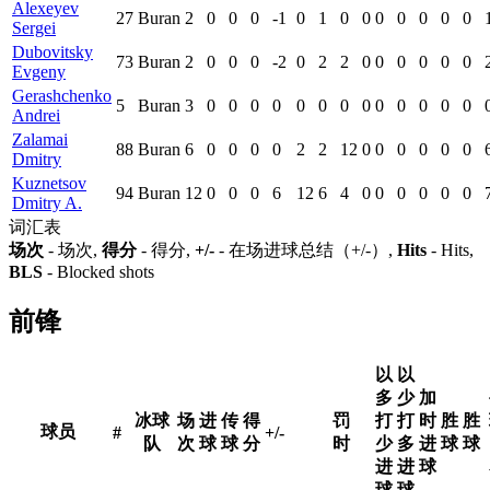
Alexeyev
27
Buran
2
0
0
0
-1
0
1
0
0
0
0
0
0
0
Sergei
Dubovitsky
73
Buran
2
0
0
0
-2
0
2
2
0
0
0
0
0
0
Evgeny
Gerashchenko
5
Buran
3
0
0
0
0
0
0
0
0
0
0
0
0
0
Andrei
Zalamai
88
Buran
6
0
0
0
0
2
2
12
0
0
0
0
0
0
Dmitry
Kuznetsov
94
Buran
12
0
0
0
6
12
6
4
0
0
0
0
0
0
Dmitry A.
词汇表
场次
- 场次,
得分
- 得分,
+/-
- 在场进球总结（+/-）,
Hits
- Hits,
BLS
- Blocked shots
前锋
以
以
多
少
加
冰球
场
进
传
得
罚
打
打
时
胜
胜
球员
#
+/-
队
次
球
球
分
时
少
多
进
球
球
进
进
球
球
球