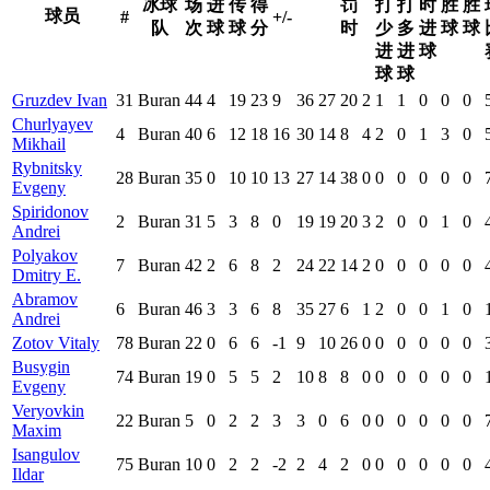
冰球
场
进
传
得
罚
打
打
时
胜
胜
球员
#
+/-
队
次
球
球
分
时
少
多
进
球
球
进
进
球
球
球
Gruzdev Ivan
31
Buran
44
4
19
23
9
36
27
20
2
1
1
0
0
0
Churlyayev
4
Buran
40
6
12
18
16
30
14
8
4
2
0
1
3
0
Mikhail
Rybnitsky
28
Buran
35
0
10
10
13
27
14
38
0
0
0
0
0
0
Evgeny
Spiridonov
2
Buran
31
5
3
8
0
19
19
20
3
2
0
0
1
0
Andrei
Polyakov
7
Buran
42
2
6
8
2
24
22
14
2
0
0
0
0
0
Dmitry E.
Abramov
6
Buran
46
3
3
6
8
35
27
6
1
2
0
0
1
0
Andrei
Zotov Vitaly
78
Buran
22
0
6
6
-1
9
10
26
0
0
0
0
0
0
Busygin
74
Buran
19
0
5
5
2
10
8
8
0
0
0
0
0
0
Evgeny
Veryovkin
22
Buran
5
0
2
2
3
3
0
6
0
0
0
0
0
0
Maxim
Isangulov
75
Buran
10
0
2
2
-2
2
4
2
0
0
0
0
0
0
Ildar