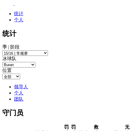
统计
个人
统计
季 | 阶段
冰球队
位置
领导人
个人
团队
守门员
罚
罚
救
无