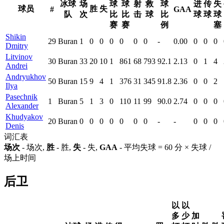
冰球
场
球
球
射
救
球
进
传
失
球员
胜
失
#
GAA
队
次
比
比
击
球
比
球
球
球
赛
赛
例
塞
Shikin
29
Buran
1
0
0
0
0
0
0
-
0.00
0
0
0
Dmitry
Litvinov
30
Buran
33
20
10
1
861
68
793
92.1
2.13
0
1
4
Andrei
Andryukhov
50
Buran
15
9
4
1
376
31
345
91.8
2.36
0
0
2
Ilya
Pasechnik
1
Buran
5
1
3
0
110
11
99
90.0
2.74
0
0
0
Alexander
Khudyakov
20
Buran
0
0
0
0
0
0
0
-
-
0
0
0
Denis
词汇表
场次
- 场次,
胜
- 胜,
失
- 失,
GAA
- 平均失球 = 60 分 × 失球 /
场上时间
后卫
以
以
多
少
加