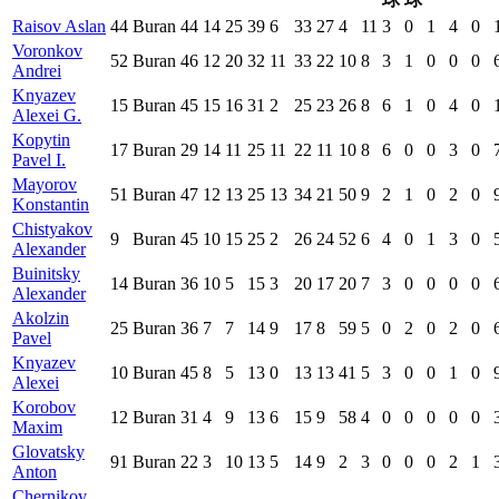
Raisov Aslan
44
Buran
44
14
25
39
6
33
27
4
11
3
0
1
4
0
Voronkov
52
Buran
46
12
20
32
11
33
22
10
8
3
1
0
0
0
Andrei
Knyazev
15
Buran
45
15
16
31
2
25
23
26
8
6
1
0
4
0
Alexei G.
Kopytin
17
Buran
29
14
11
25
11
22
11
10
8
6
0
0
3
0
Pavel I.
Mayorov
51
Buran
47
12
13
25
13
34
21
50
9
2
1
0
2
0
Konstantin
Chistyakov
9
Buran
45
10
15
25
2
26
24
52
6
4
0
1
3
0
Alexander
Buinitsky
14
Buran
36
10
5
15
3
20
17
20
7
3
0
0
0
0
Alexander
Akolzin
25
Buran
36
7
7
14
9
17
8
59
5
0
2
0
2
0
Pavel
Knyazev
10
Buran
45
8
5
13
0
13
13
41
5
3
0
0
1
0
Alexei
Korobov
12
Buran
31
4
9
13
6
15
9
58
4
0
0
0
0
0
Maxim
Glovatsky
91
Buran
22
3
10
13
5
14
9
2
3
0
0
0
2
1
Anton
Chernikov