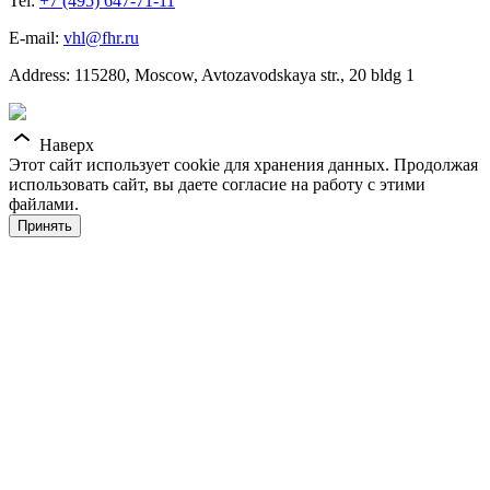
Tel:
+7 (495) 647-71-11
E-mail:
vhl@fhr.ru
Address: 115280, Moscow, Avtozavodskaya str., 20 bldg 1
Наверх
Этот сайт использует cookie для хранения данных. Продолжая
использовать сайт, вы даете согласие на работу с этими
файлами.
Принять