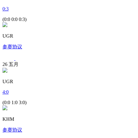
0
:
3
(0:0 0:0 0:3)
UGR
参赛协议
26
五月
UGR
4
:
0
(0:0 1:0 3:0)
KHM
参赛协议