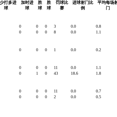
少打多进
加时进
胜
胜
罚球比
进球射门比
平均每场
球
球
球
球
赛
例
门
0
0
0
3
0.0
0.8
0
0
0
8
0.0
1.1
0
0
0
1
0.0
0.2
0
0
0
11
0.0
1.1
0
1
0
43
18.6
1.8
0
0
0
11
0.0
0.7
0
0
0
2
0.0
0.5