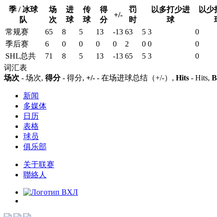
季 / 冰球
场
进
传
得
罚
以多打少进
以少
+/-
队
次
球
球
分
时
球
常规赛
65
8
5
13
-13
63
5
3
0
季后赛
6
0
0
0
0
2
0
0
0
SHL总共
71
8
5
13
-13
65
5
3
0
词汇表
场次
- 场次,
得分
- 得分,
+/-
- 在场进球总结（+/-）,
Hits
- Hits,
B
新闻
多媒体
日历
表格
球员
俱乐部
关于联赛
聯絡人