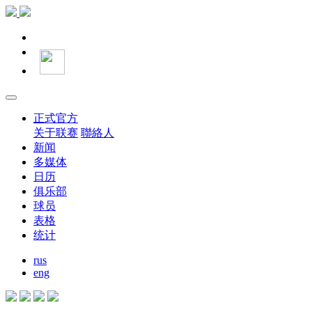
正式官方
关于联赛
聯絡人
新闻
多媒体
日历
俱乐部
球员
表格
统计
rus
eng