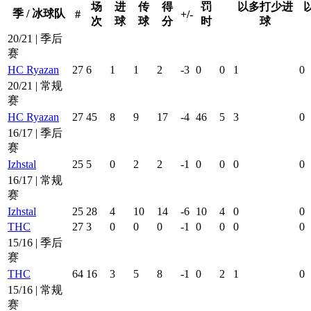
场
进
传
得
罚
以多打少进
季 / 冰球队
#
+/-
次
球
球
分
时
球
20/21 | 季后
赛
HC Ryazan
27
6
1
1
2
-3
0
0
1
0
20/21 | 常规
赛
HC Ryazan
27
45
8
9
17
-4
46
5
3
0
16/17 | 季后
赛
Izhstal
25
5
0
2
2
-1
0
0
0
0
16/17 | 常规
赛
Izhstal
25
28
4
10
14
-6
10
4
0
0
THC
27
3
0
0
0
-1
0
0
0
0
15/16 | 季后
赛
THC
64
16
3
5
8
-1
0
2
1
0
15/16 | 常规
赛