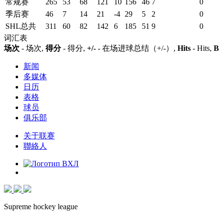
常规赛
265
53
68
121
10
156
46
7
0
季后赛
46
7
14
21
-4
29
5
2
0
SHL总共
311
60
82
142
6
185
51
9
0
词汇表
场次
- 场次,
得分
- 得分,
+/-
- 在场进球总结（+/-）,
Hits
- Hits,
B
新闻
多媒体
日历
表格
球员
俱乐部
关于联赛
聯絡人
Supreme hockey league