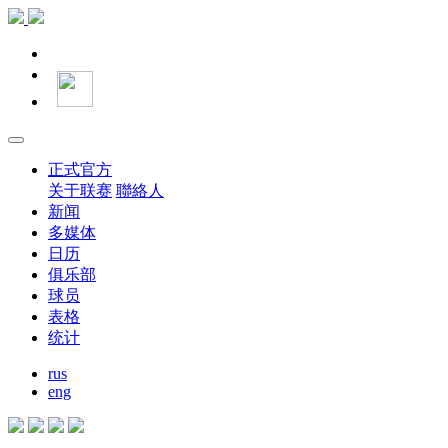
正式官方
关于联赛
聯絡人
新闻
多媒体
日历
俱乐部
球员
表格
统计
rus
eng