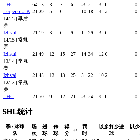
THC
64
13
3
3
6
-3
2
3
0
0
Torpedo U-K
21
29
5
6
11
10
18
3
2
0
14/15 | 季后
赛
Izhstal
21
19
3
6
9
1
29
3
0
0
14/15 | 常规
赛
Izhstal
21
49
12
15
27
14
34
12
0
0
13/14 | 常规
赛
Izhstal
21
48
12
13
25
3
22
10
2
0
12/13 | 常规
赛
THC
21
50
9
12
21
-3
24
9
0
0
SHL统计
季 / 冰球
场
进
传
得
罚
以多打少进
以少
+/-
队
次
球
球
分
时
球