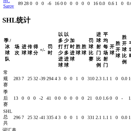
HC
89
28
0
0
0
-6
16
0
0
0
0
0
0
16
0.0
0.6
1
0
0.
Sarov
SHL统计
以
以
进
平
胜
季 /
多
少
加
罚
球
均
胜
开
冰
场
进
传
得
罚
打
打
时
胜
胜
球
射
每
开
开
球
+/-
球
次
球
球
分
时
少
多
进
球
球
比
门
场
球
球
比
队
进
进
球
赛
比
射
例
球
球
例
门
常
规
283
7
25
32
-39
294
4
3
0
0
1
0
310
2.3
1.1
1
0
0.0
1
赛
季
后
13
0
0
0
-2
41
0
0
0
0
0
0
21
0.0
1.6
0
0
-
1
赛
SHL
总
296
7
25
32
-41
335
4
3
0
0
1
0
331
2.1
1.1
1
0
0.0
1
共
词汇表