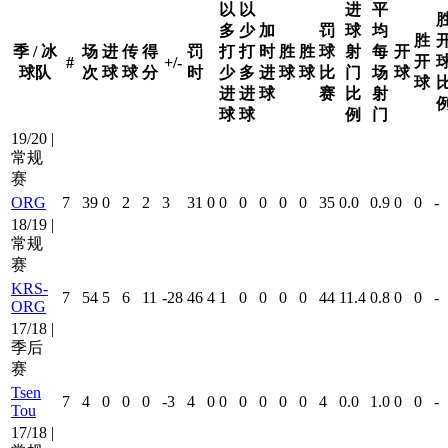
以
以
进
平
多
少
加
罚
球
均
胜
季 / 冰
场
进
传
得
罚
打
打
时
胜
胜
球
射
每
开
开
#
+/-
球队
次
球
球
分
时
少
多
进
球
球
比
门
场
球
球
进
进
球
赛
比
射
球
球
例
门
19/20 |
常规
赛
ORG
7
39
0
2
2
3
31
0
0
0
0
0
0
35
0.0
0.9
0
0
-
18/19 |
常规
赛
KRS-
7
54
5
6
11
-28
46
4
1
0
0
0
0
44
11.4
0.8
0
0
-
ORG
17/18 |
季后
赛
Tsen
7
4
0
0
0
-3
4
0
0
0
0
0
0
4
0.0
1.0
0
0
-
Tou
17/18 |