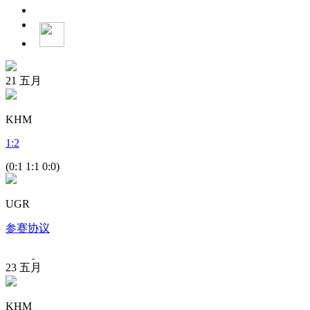
21
五月
KHM
1
:
2
(0:1 1:1 0:0)
UGR
参赛协议
23
五月
KHM