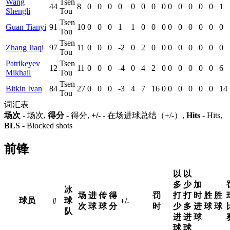
Wang
Tsen
44
8
0
0
0
0
0
0
0
0
0
0
0
0
0
1
Shengli
Tou
Tsen
Guan Tianyi
91
10
0
0
0
1
1
0
0
0
0
0
0
0
0
0
Tou
Tsen
Zhang Jiaqi
97
11
0
0
0
-2
0
2
0
0
0
0
0
0
0
0
Tou
Patrikeyev
Tsen
12
11
0
0
0
-4
0
4
2
0
0
0
0
0
0
6
Mikhail
Tou
Tsen
Bitkin Ivan
84
27
0
0
0
-3
4
7
16
0
0
0
0
0
0
14
Tou
词汇表
场次
- 场次,
得分
- 得分,
+/-
- 在场进球总结（+/-）,
Hits
- Hits,
BLS
- Blocked shots
前锋
以
以
多
少
加
冰
场
进
传
得
罚
打
打
时
胜
胜
球员
球
#
+/-
次
球
球
分
时
少
多
进
球
球
队
进
进
球
球
球