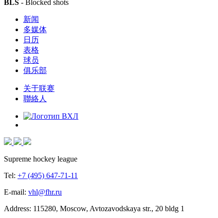
BLS
- Blocked shots
新闻
多媒体
日历
表格
球员
俱乐部
关于联赛
聯絡人
Supreme hockey league
Tel:
+7 (495) 647-71-11
E-mail:
vhl@fhr.ru
Address: 115280, Moscow, Avtozavodskaya str., 20 bldg 1