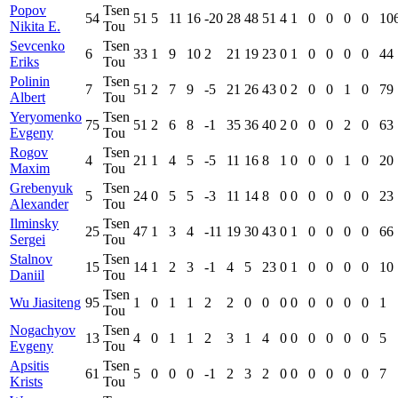
Popov
Tsen
54
51
5
11
16
-20
28
48
51
4
1
0
0
0
0
10
Nikita E.
Tou
Sevcenko
Tsen
6
33
1
9
10
2
21
19
23
0
1
0
0
0
0
44
Eriks
Tou
Polinin
Tsen
7
51
2
7
9
-5
21
26
43
0
2
0
0
1
0
79
Albert
Tou
Yeryomenko
Tsen
75
51
2
6
8
-1
35
36
40
2
0
0
0
2
0
63
Evgeny
Tou
Rogov
Tsen
4
21
1
4
5
-5
11
16
8
1
0
0
0
1
0
20
Maxim
Tou
Grebenyuk
Tsen
5
24
0
5
5
-3
11
14
8
0
0
0
0
0
0
23
Alexander
Tou
Ilminsky
Tsen
25
47
1
3
4
-11
19
30
43
0
1
0
0
0
0
66
Sergei
Tou
Stalnov
Tsen
15
14
1
2
3
-1
4
5
23
0
1
0
0
0
0
10
Daniil
Tou
Tsen
Wu Jiasiteng
95
1
0
1
1
2
2
0
0
0
0
0
0
0
0
1
Tou
Nogachyov
Tsen
13
4
0
1
1
2
3
1
4
0
0
0
0
0
0
5
Evgeny
Tou
Apsitis
Tsen
61
5
0
0
0
-1
2
3
2
0
0
0
0
0
0
7
Krists
Tou