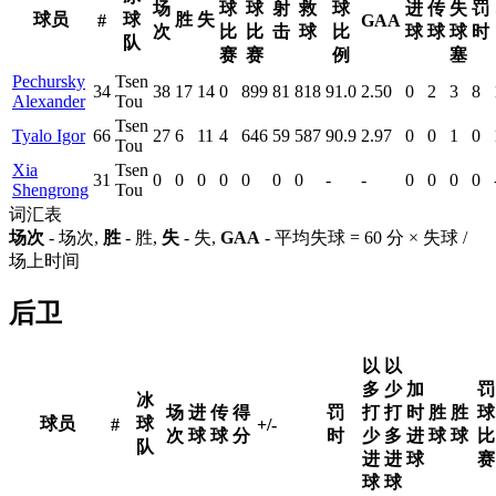
场
球
球
射
救
球
进
传
失
罚
球员
球
胜
失
#
GAA
次
比
比
击
球
比
球
球
球
时
队
赛
赛
例
塞
Pechursky
Tsen
34
38
17
14
0
899
81
818
91.0
2.50
0
2
3
8
Alexander
Tou
Tsen
Tyalo Igor
66
27
6
11
4
646
59
587
90.9
2.97
0
0
1
0
Tou
Xia
Tsen
31
0
0
0
0
0
0
0
-
-
0
0
0
0
Shengrong
Tou
词汇表
场次
- 场次,
胜
- 胜,
失
- 失,
GAA
- 平均失球 = 60 分 × 失球 /
场上时间
后卫
以
以
多
少
加
罚
冰
场
进
传
得
罚
打
打
时
胜
胜
球
球员
球
#
+/-
次
球
球
分
时
少
多
进
球
球
比
队
进
进
球
赛
球
球