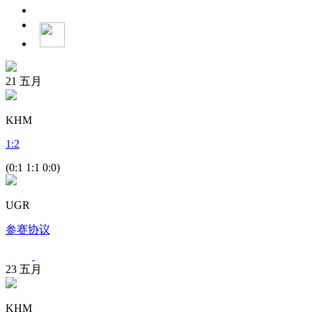
21
五月
KHM
1
:
2
(0:1 1:1 0:0)
UGR
参赛协议
23
五月
KHM