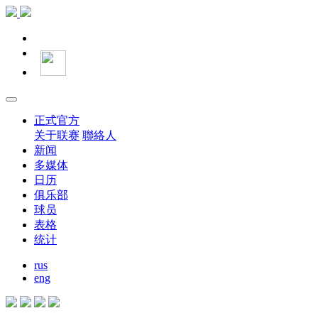
正式官方
关于联赛
聯絡人
新闻
多媒体
日历
俱乐部
球员
表格
统计
rus
eng