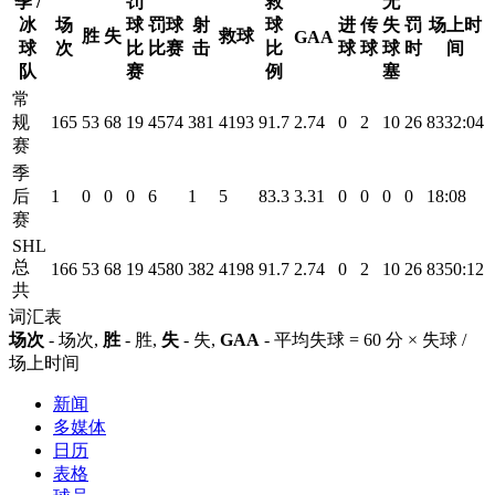
季 /
罚
救
无
冰
场
球
罚球
射
球
进
传
失
罚
场上时
胜
失
救球
GAA
球
次
比
比赛
击
比
球
球
球
时
间
队
赛
例
塞
常
规
165
53
68
19
4574
381
4193
91.7
2.74
0
2
10
26
8332:04
赛
季
后
1
0
0
0
6
1
5
83.3
3.31
0
0
0
0
18:08
赛
SHL
总
166
53
68
19
4580
382
4198
91.7
2.74
0
2
10
26
8350:12
共
词汇表
场次
- 场次,
胜
- 胜,
失
- 失,
GAA
- 平均失球 = 60 分 × 失球 /
场上时间
新闻
多媒体
日历
表格