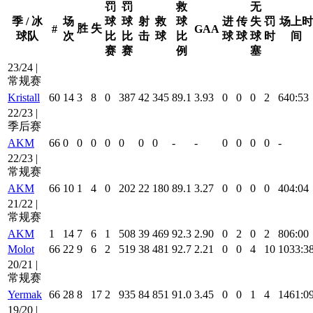
罚
罚
救
无
季 / 冰
场
球
球
射
救
球
进
传
失
罚
场上时
胜
失
#
GAA
球队
次
比
比
击
球
比
球
球
球
时
间
赛
赛
例
塞
23/24 |
常规赛
Kristall
60
14
3
8
0
387
42
345
89.1
3.93
0
0
0
2
640:53
22/23 |
季后赛
AKM
66
0
0
0
0
0
0
0
-
-
0
0
0
0
-
22/23 |
常规赛
AKM
66
10
1
4
0
202
22
180
89.1
3.27
0
0
0
0
404:04
21/22 |
常规赛
AKM
1
14
7
6
1
508
39
469
92.3
2.90
0
2
0
2
806:00
Molot
66
22
9
6
2
519
38
481
92.7
2.21
0
0
4
10
1033:3
20/21 |
常规赛
Yermak
66
28
8
17
2
935
84
851
91.0
3.45
0
0
1
4
1461:0
19/20 |