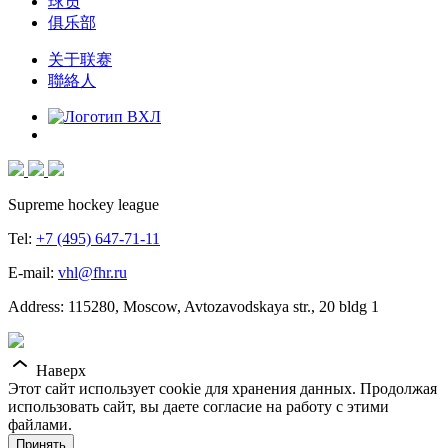
球员
俱乐部
关于联赛
聯絡人
Supreme hockey league
Tel:
+7 (495) 647-71-11
E-mail:
vhl@fhr.ru
Address: 115280, Moscow, Avtozavodskaya str., 20 bldg 1
Наверх
Этот сайт использует cookie для хранения данных. Продолжая
использовать сайт, вы даете согласие на работу с этими
файлами.
Принять