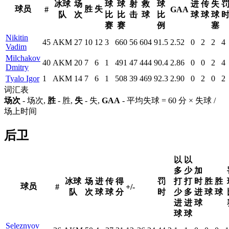
冰球
场
球
球
射
救
球
进
传
失
球员
胜
失
#
GAA
队
次
比
比
击
球
比
球
球
球
赛
赛
例
塞
Nikitin
45
AKM
27
10
12
3
660
56
604
91.5
2.52
0
2
2
4
Vadim
Milchakov
40
AKM
20
7
6
1
491
47
444
90.4
2.86
0
0
2
4
Dmitry
Tyalo Igor
1
AKM
14
7
6
1
508
39
469
92.3
2.90
0
2
0
2
词汇表
场次
- 场次,
胜
- 胜,
失
- 失,
GAA
- 平均失球 = 60 分 × 失球 /
场上时间
后卫
以
以
多
少
加
冰球
场
进
传
得
罚
打
打
时
胜
胜
球员
#
+/-
队
次
球
球
分
时
少
多
进
球
球
进
进
球
球
球
Seleznyov