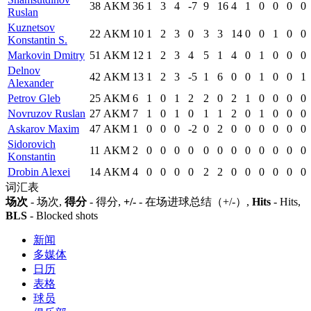
38
AKM
36
1
3
4
-7
9
16
4
1
0
0
0
0
Ruslan
Kuznetsov
22
AKM
10
1
2
3
0
3
3
14
0
0
1
0
0
Konstantin S.
Markovin Dmitry
51
AKM
12
1
2
3
4
5
1
4
0
1
0
0
0
Delnov
42
AKM
13
1
2
3
-5
1
6
0
0
1
0
0
1
Alexander
Petrov Gleb
25
AKM
6
1
0
1
2
2
0
2
1
0
0
0
0
Novruzov Ruslan
27
AKM
7
1
0
1
0
1
1
2
0
1
0
0
0
Askarov Maxim
47
AKM
1
0
0
0
-2
0
2
0
0
0
0
0
0
Sidorovich
11
AKM
2
0
0
0
0
0
0
0
0
0
0
0
0
Konstantin
Drobin Alexei
14
AKM
4
0
0
0
0
2
2
0
0
0
0
0
0
词汇表
场次
- 场次,
得分
- 得分,
+/-
- 在场进球总结（+/-）,
Hits
- Hits,
BLS
- Blocked shots
新闻
多媒体
日历
表格
球员