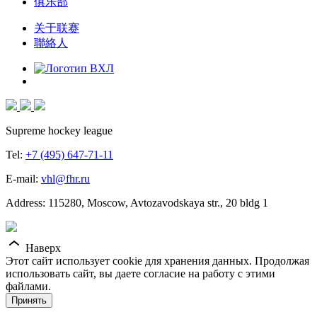
俱乐部
关于联赛
聯絡人
Supreme hockey league
Tel:
+7 (495) 647-71-11
E-mail:
vhl@fhr.ru
Address: 115280, Moscow, Avtozavodskaya str., 20 bldg 1
Наверх
Этот сайт использует cookie для хранения данных. Продолжая
использовать сайт, вы даете согласие на работу с этими
файлами.
Принять