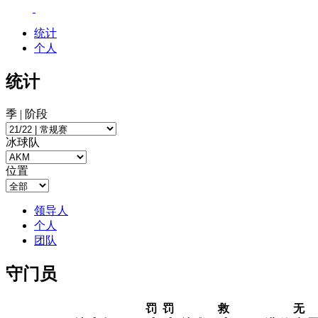
统计
个人
统计
季 | 阶段
冰球队
位置
领导人
个人
团队
守门员
罚
罚
救
无