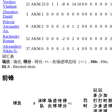
Yershov
21
AKM
25
0
1
1
-8
6
14
10
0
0
0
0
0
0
1
Vladimir
Zhurakov
3
AKM
1
0
0
0
0
0
0
0
0
0
0
0
0
0
1
Daniil
Pelevin
Alexander
9
AKM
2
0
0
0
-1
0
1
2
0
0
0
0
0
0
0
An.
Rachinsky
52
AKM
2
0
0
0
-2
0
2
0
0
0
0
0
0
0
2
Roman
Alexandrov
37
AKM
6
0
0
0
-1
0
1
4
0
0
0
0
0
0
6
Nikita D.
词汇表
场次
- 场次,
得分
- 得分,
+/-
- 在场进球总结（+/-）,
Hits
- Hits,
BLS
- Blocked shots
前锋
以
以
多
少
加
冰球
场
进
传
得
罚
打
打
时
球员
#
+/-
队
次
球
球
分
时
少
多
进
进
进
球