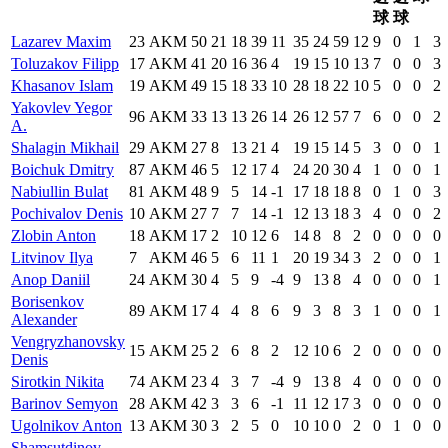
球
球
Lazarev Maxim
23
AKM
50
21
18
39
11
35
24
59
12
9
0
1
3
Toluzakov Filipp
17
AKM
41
20
16
36
4
19
15
10
13
7
0
0
3
Khasanov Islam
19
AKM
49
15
18
33
10
28
18
22
10
5
0
0
2
Yakovlev Yegor
96
AKM
33
13
13
26
14
26
12
57
7
6
0
0
2
A.
Shalagin Mikhail
29
AKM
27
8
13
21
4
19
15
14
5
3
0
0
1
Boichuk Dmitry
87
AKM
46
5
12
17
4
24
20
30
4
1
0
0
1
Nabiullin Bulat
81
AKM
48
9
5
14
-1
17
18
18
8
0
1
0
3
Pochivalov Denis
10
AKM
27
7
7
14
-1
12
13
18
3
4
0
0
2
Zlobin Anton
18
AKM
17
2
10
12
6
14
8
8
2
0
0
0
0
Litvinov Ilya
7
AKM
46
5
6
11
1
20
19
34
3
2
0
0
1
Anop Daniil
24
AKM
30
4
5
9
-4
9
13
8
4
0
0
0
1
Borisenkov
89
AKM
17
4
4
8
6
9
3
8
3
1
0
0
1
Alexander
Vengryzhanovsky
15
AKM
25
2
6
8
2
12
10
6
2
0
0
0
0
Denis
Sirotkin Nikita
74
AKM
23
4
3
7
-4
9
13
8
4
0
0
0
0
Barinov Semyon
28
AKM
42
3
3
6
-1
11
12
17
3
0
0
0
0
Ugolnikov Anton
13
AKM
30
3
2
5
0
10
10
0
2
0
1
0
0
Shamsutdinov