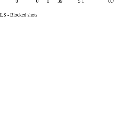
0
0
0
39
5.1
0.7
LS
- Blocked shots