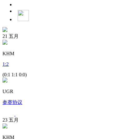
21
五月
KHM
1
:
2
(0:1 1:1 0:0)
UGR
参赛协议
23
五月
KHM