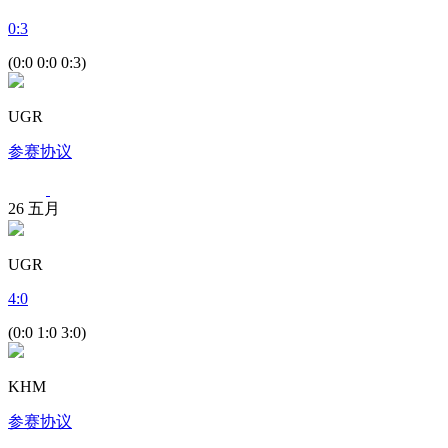
0
:
3
(0:0 0:0 0:3)
UGR
参赛协议
26
五月
UGR
4
:
0
(0:0 1:0 3:0)
KHM
参赛协议