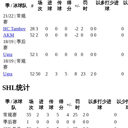
场
进
传
得
罚
以多打少进
以
季 / 冰球队
#
+/-
次
球
球
分
时
球
21/22 | 常规
赛
HC Tambov
28
3
0
0
0
-2
2
0
0
0
AKM
52
2
0
0
0
-2
0
0
0
0
18/19 | 季后
赛
Ugra
52
1
0
0
0
0
0
0
0
0
18/19 | 常规
赛
Ugra
52
50
2
3
5
8
23
2
0
0
SHL统计
季 / 冰球
场
进
传
得
罚
以多打少进
以少
+/-
队
次
球
球
分
时
球
常规赛
55
2
3
5
4
25
2
0
0
季后赛
1
0
0
0
0
0
0
0
0