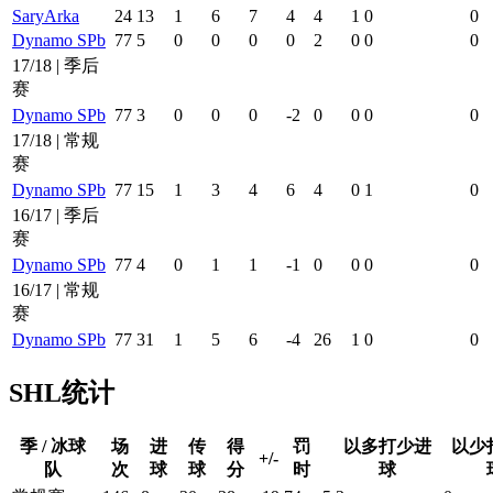
SaryArka
24
13
1
6
7
4
4
1
0
0
Dynamo SPb
77
5
0
0
0
0
2
0
0
0
17/18 | 季后
赛
Dynamo SPb
77
3
0
0
0
-2
0
0
0
0
17/18 | 常规
赛
Dynamo SPb
77
15
1
3
4
6
4
0
1
0
16/17 | 季后
赛
Dynamo SPb
77
4
0
1
1
-1
0
0
0
0
16/17 | 常规
赛
Dynamo SPb
77
31
1
5
6
-4
26
1
0
0
SHL统计
季 / 冰球
场
进
传
得
罚
以多打少进
以少
+/-
队
次
球
球
分
时
球