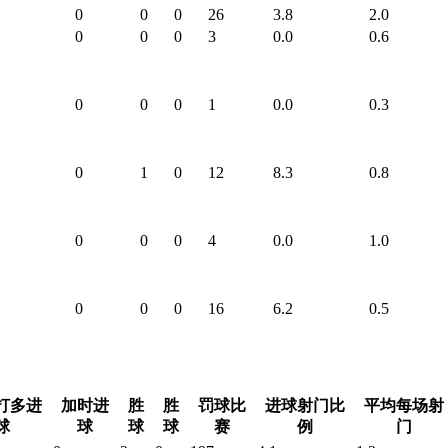
0
0
0
26
3.8
2.0
0
0
0
3
0.0
0.6
0
0
0
1
0.0
0.3
0
1
0
12
8.3
0.8
0
0
0
4
0.0
1.0
0
0
0
16
6.2
0.5
打多进
加时进
胜
胜
罚球比
进球射门比
平均每场射
球
球
球
球
赛
例
门