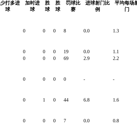
以少打多进
加时进
胜
胜
罚球比
进球射门比
平均每场
球
球
球
球
赛
例
门
0
0
0
8
0.0
1.3
0
0
0
19
0.0
1.1
0
0
0
69
2.9
2.2
0
0
0
0
-
-
0
1
0
44
6.8
1.6
0
0
0
7
0.0
0.8