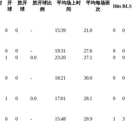
射
开
胜开
胜开球比
平均场上时
平均每场班
Hits
BLS
球
球
例
间
次
0
0
-
15:39
21.0
0
0
0
0
-
19:31
27.6
0
0
1
0
0.0
23:20
27.1
0
0
0
0
-
18:21
30.0
0
0
1
0
0.0
17:01
28.1
0
0
0
0
-
15:48
29.9
1
3