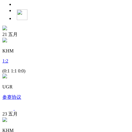
21
五月
KHM
1
:
2
(0:1 1:1 0:0)
UGR
参赛协议
23
五月
KHM