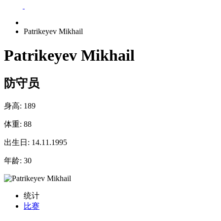
Patrikeyev Mikhail
Patrikeyev Mikhail
防守员
身高:
189
体重:
88
出生日:
14.11.1995
年龄:
30
统计
比赛