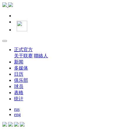
正式官方
关于联赛
聯絡人
新闻
多媒体
日历
俱乐部
球员
表格
统计
rus
eng