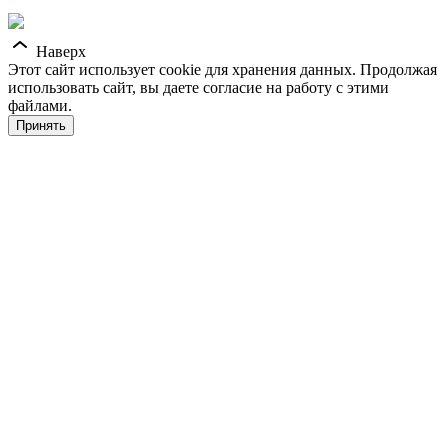
Наверх
Этот сайт использует cookie для хранения данных. Продолжая
использовать сайт, вы даете согласие на работу с этими
файлами.
Принять