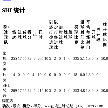
SHL统计
以
以
进
平
胜
季 /
多
少
加
罚
球
均
胜
开
冰
场
进
传
得
罚
打
打
时
胜
胜
球
射
每
开
开
球
+/-
球
次
球
球
分
时
少
多
进
球
球
比
门
场
球
球
比
队
进
进
球
赛
比
射
例
球
球
例
门
常
规
255
17
55
72
-9
205
10
5
2
0
1
0
335
5.1
1.3
6
3
50.0
赛
季
后
14
0
0
0
4
10
0
0
0
0
0
0
18
0.0
1.3
0
0
-
赛
SHL
总
269
17
55
72
-5
215
10
5
2
0
1
0
353
4.8
1.3
6
3
50.0
共
词汇表
场次
- 场次,
得分
- 得分,
+/-
- 在场进球总结（+/-）,
Hits
- Hits,