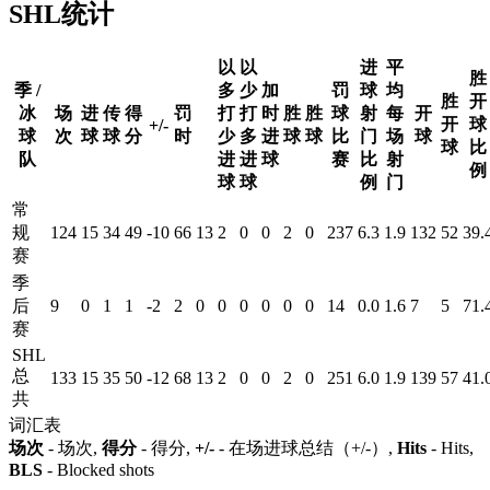
SHL统计
以
以
进
平
胜
季 /
多
少
加
罚
球
均
胜
开
冰
场
进
传
得
罚
打
打
时
胜
胜
球
射
每
开
开
球
+/-
球
次
球
球
分
时
少
多
进
球
球
比
门
场
球
球
比
队
进
进
球
赛
比
射
例
球
球
例
门
常
规
124
15
34
49
-10
66
13
2
0
0
2
0
237
6.3
1.9
132
52
39.
赛
季
后
9
0
1
1
-2
2
0
0
0
0
0
0
14
0.0
1.6
7
5
71.
赛
SHL
总
133
15
35
50
-12
68
13
2
0
0
2
0
251
6.0
1.9
139
57
41.
共
词汇表
场次
- 场次,
得分
- 得分,
+/-
- 在场进球总结（+/-）,
Hits
- Hits,
BLS
- Blocked shots