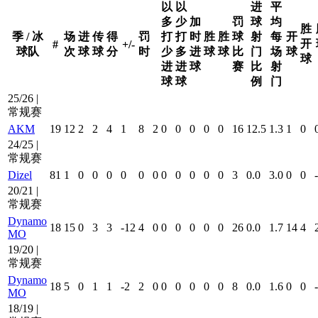
以
以
进
平
多
少
加
罚
球
均
胜
季 / 冰
场
进
传
得
罚
打
打
时
胜
胜
球
射
每
开
开
#
+/-
球队
次
球
球
分
时
少
多
进
球
球
比
门
场
球
球
进
进
球
赛
比
射
球
球
例
门
25/26 |
常规赛
AKM
19
12
2
2
4
1
8
2
0
0
0
0
0
16
12.5
1.3
1
0
24/25 |
常规赛
Dizel
81
1
0
0
0
0
0
0
0
0
0
0
0
3
0.0
3.0
0
0
-
20/21 |
常规赛
Dynamo
18
15
0
3
3
-12
4
0
0
0
0
0
0
26
0.0
1.7
14
4
MO
19/20 |
常规赛
Dynamo
18
5
0
1
1
-2
2
0
0
0
0
0
0
8
0.0
1.6
0
0
-
MO
18/19 |