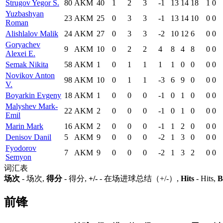
Strugov Yegor S.
80
AKM
40
1
2
3
-1
13
14
18
1
0
Yuzbashyan
23
AKM
25
0
3
3
-1
13
14
10
0
0
Roman
Alishlalov Malik
24
AKM
27
0
3
3
-2
10
12
6
0
0
Goryachev
9
AKM
10
0
2
2
4
8
4
8
0
0
Alexei E.
Semak Nikita
58
AKM
1
0
1
1
1
1
0
0
0
0
Novikov Anton
98
AKM
10
0
1
1
-3
6
9
0
0
0
V.
Boyarkin Evgeny
18
AKM
1
0
0
0
-1
0
1
0
0
0
Malyshev Mark-
22
AKM
2
0
0
0
-1
0
1
0
0
0
Emil
Marin Mark
16
AKM
2
0
0
0
-1
1
2
0
0
0
Denisov Danil
5
AKM
9
0
0
0
-2
1
3
0
0
0
Fyodorov
7
AKM
9
0
0
0
-2
1
3
2
0
0
Semyon
词汇表
场次
- 场次,
得分
- 得分,
+/-
- 在场进球总结（+/-）,
Hits
- Hits,
B
前锋