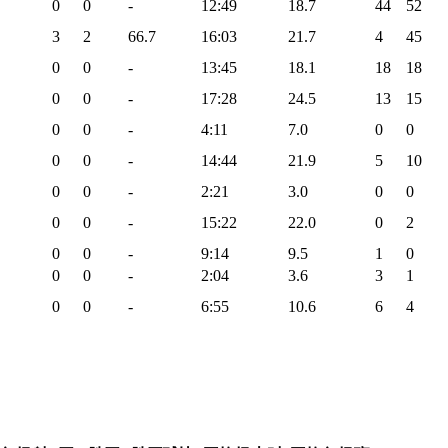
0
0
-
12:49
18.7
44
52
3
2
66.7
16:03
21.7
4
45
0
0
-
13:45
18.1
18
18
0
0
-
17:28
24.5
13
15
0
0
-
4:11
7.0
0
0
0
0
-
14:44
21.9
5
10
0
0
-
2:21
3.0
0
0
0
0
-
15:22
22.0
0
2
0
0
-
9:14
9.5
1
0
0
0
-
2:04
3.6
3
1
0
0
-
6:55
10.6
6
4