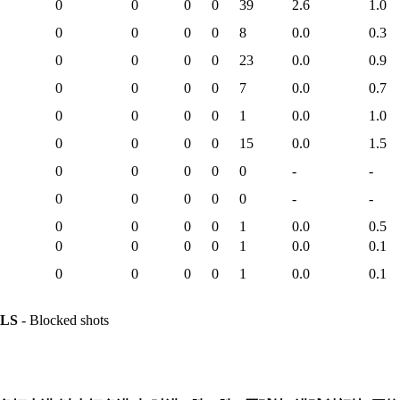
0
0
0
0
39
2.6
1.0
0
0
0
0
8
0.0
0.3
0
0
0
0
23
0.0
0.9
0
0
0
0
7
0.0
0.7
0
0
0
0
1
0.0
1.0
0
0
0
0
15
0.0
1.5
0
0
0
0
0
-
-
0
0
0
0
0
-
-
0
0
0
0
1
0.0
0.5
0
0
0
0
1
0.0
0.1
0
0
0
0
1
0.0
0.1
LS
- Blocked shots