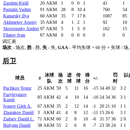
Zarubin Kirill
20
AKM
1
0
0
1
41
1
Pastukh Vadim
91
AKM
28
8
10
4
760
54
Kanarsky Ilya
60
AKM
35
7
17
8
1087
85
Akhmetov Arseny
35
AKM
4
1
2
1
92
10
Skovronsky Andrei
97
AKM
5
1
3
0
162
15
Filatov Ivan
87
AKM
0
0
0
0
0
0
词汇表
场次
- 场次,
胜
- 胜,
失
- 失,
GAA
- 平均失球 = 60 分 × 失球 /
后卫
冰球
场
进
传
得
罚
以
球员
#
+/-
队
次
球
球
分
时
Puchkov Yegor
25
AKM
59
5
11
16
-15
34
49
32
3
2
Fazylzyanov
85
AKM
42
4
10
14
-10
24
34
36
3
1
Kamil
Ivanov Gleb A.
67
AKM
35
2
12
14
-1
20
21
10
1
1
Zhurakov Daniil
3
AKM
41
4
8
12
-11
15
26
6
3
1
Zaitsev Daniil L.
71
AKM
60
2
8
10
-6
31
37
36
2
0
Bulygin Daniil
38
AKM
55
2
6
8
-7
23
30
24
1
1