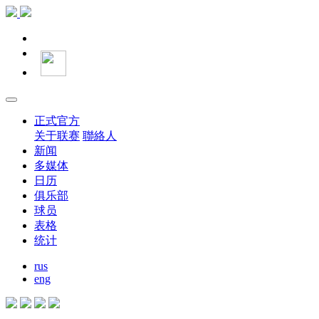
正式官方
关于联赛
聯絡人
新闻
多媒体
日历
俱乐部
球员
表格
统计
rus
eng