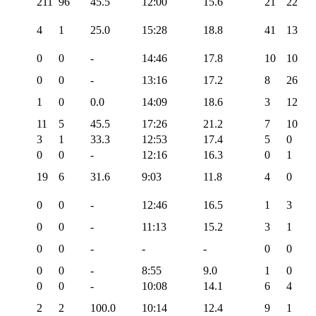
211
96
45.5
12:00
15.6
21
22
4
1
25.0
15:28
18.8
41
13
0
0
-
14:46
17.8
10
10
0
0
-
13:16
17.2
8
26
1
0
0.0
14:09
18.6
3
12
11
5
45.5
17:26
21.2
7
10
3
1
33.3
12:53
17.4
5
0
0
0
-
12:16
16.3
0
1
19
6
31.6
9:03
11.8
4
0
0
0
-
12:46
16.5
1
3
0
0
-
11:13
15.2
3
1
0
0
-
-
-
0
0
0
0
-
8:55
9.0
1
0
0
0
-
10:08
14.1
6
4
2
2
100.0
10:14
12.4
9
1