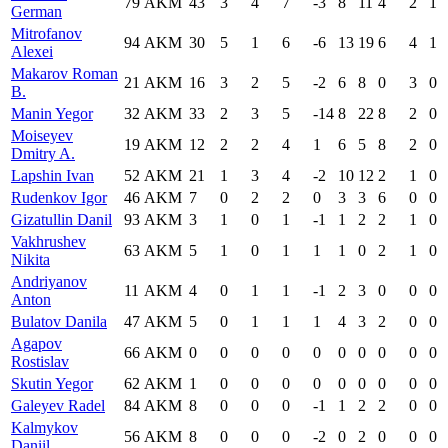
79
AKM
43
3
4
7
-3
8
11
4
2
1
German
Mitrofanov
94
AKM
30
5
1
6
-6
13
19
6
4
1
Alexei
Makarov Roman
21
AKM
16
3
2
5
-2
6
8
0
3
0
B.
Manin Yegor
32
AKM
33
2
3
5
-14
8
22
8
2
0
Moiseyev
19
AKM
12
2
2
4
1
6
5
8
2
0
Dmitry A.
Lapshin Ivan
52
AKM
21
1
3
4
-2
10
12
2
1
0
Rudenkov Igor
46
AKM
7
0
2
2
0
3
3
6
0
0
Gizatullin Danil
93
AKM
3
1
0
1
-1
1
2
2
1
0
Vakhrushev
63
AKM
5
1
0
1
1
1
0
2
1
0
Nikita
Andriyanov
11
AKM
4
0
1
1
-1
2
3
0
0
0
Anton
Bulatov Danila
47
AKM
5
0
1
1
1
4
3
2
0
0
Agapov
66
AKM
0
0
0
0
0
0
0
0
0
0
Rostislav
Skutin Yegor
62
AKM
1
0
0
0
0
0
0
0
0
0
Galeyev Radel
84
AKM
8
0
0
0
-1
1
2
2
0
0
Kalmykov
56
AKM
8
0
0
0
-2
0
2
0
0
0
Daniil