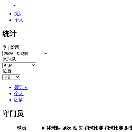
统计
个人
统计
季 | 阶段
冰球队
位置
领导人
个人
团队
守门员
球员
#
冰球队
场次
胜
失
罚球比赛
罚球比赛
射