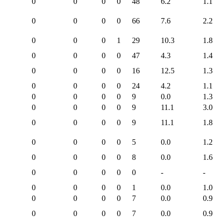
0
0
0
0
48
6.2
1.1
0
0
0
0
66
7.6
2.2
0
0
0
1
29
10.3
1.8
0
0
0
0
47
4.3
1.4
0
0
0
0
16
12.5
1.3
0
0
0
0
24
4.2
1.1
0
0
0
0
9
0.0
1.3
0
0
0
0
9
11.1
3.0
0
0
0
0
9
11.1
1.8
0
0
0
0
5
0.0
1.2
0
0
0
0
8
0.0
1.6
0
0
0
0
0
-
-
0
0
0
0
1
0.0
1.0
0
0
0
0
7
0.0
0.9
0
0
0
0
7
0.0
0.9