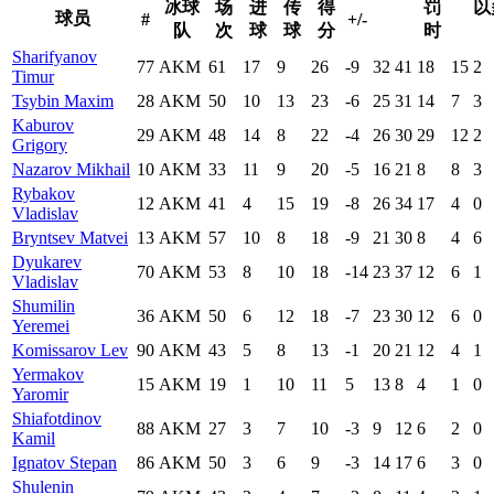
冰球
场
进
传
得
罚
以
球员
#
+/-
队
次
球
球
分
时
Sharifyanov
77
AKM
61
17
9
26
-9
32
41
18
15
2
Timur
Tsybin Maxim
28
AKM
50
10
13
23
-6
25
31
14
7
3
Kaburov
29
AKM
48
14
8
22
-4
26
30
29
12
2
Grigory
Nazarov Mikhail
10
AKM
33
11
9
20
-5
16
21
8
8
3
Rybakov
12
AKM
41
4
15
19
-8
26
34
17
4
0
Vladislav
Bryntsev Matvei
13
AKM
57
10
8
18
-9
21
30
8
4
6
Dyukarev
70
AKM
53
8
10
18
-14
23
37
12
6
1
Vladislav
Shumilin
36
AKM
50
6
12
18
-7
23
30
12
6
0
Yeremei
Komissarov Lev
90
AKM
43
5
8
13
-1
20
21
12
4
1
Yermakov
15
AKM
19
1
10
11
5
13
8
4
1
0
Yaromir
Shiafotdinov
88
AKM
27
3
7
10
-3
9
12
6
2
0
Kamil
Ignatov Stepan
86
AKM
50
3
6
9
-3
14
17
6
3
0
Shulenin