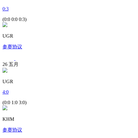
0
:
3
(0:0 0:0 0:3)
UGR
参赛协议
26
五月
UGR
4
:
0
(0:0 1:0 3:0)
KHM
参赛协议