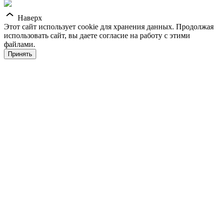
Наверх
Этот сайт использует cookie для хранения данных. Продолжая
использовать сайт, вы даете согласие на работу с этими
файлами.
Принять