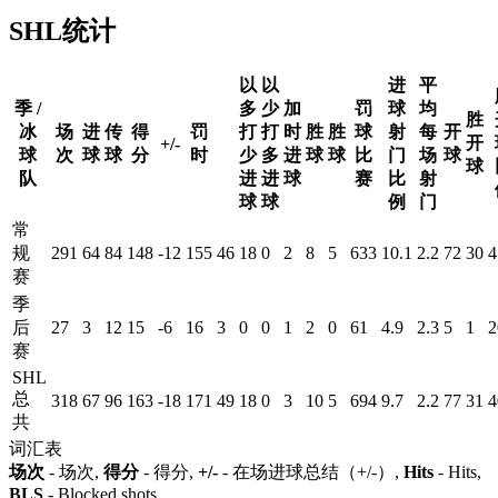
SHL统计
以
以
进
平
季 /
多
少
加
罚
球
均
胜
冰
场
进
传
得
罚
打
打
时
胜
胜
球
射
每
开
开
+/-
球
次
球
球
分
时
少
多
进
球
球
比
门
场
球
球
队
进
进
球
赛
比
射
球
球
例
门
常
规
291
64
84
148
-12
155
46
18
0
2
8
5
633
10.1
2.2
72
30
4
赛
季
后
27
3
12
15
-6
16
3
0
0
1
2
0
61
4.9
2.3
5
1
2
赛
SHL
总
318
67
96
163
-18
171
49
18
0
3
10
5
694
9.7
2.2
77
31
4
共
词汇表
场次
- 场次,
得分
- 得分,
+/-
- 在场进球总结（+/-）,
Hits
- Hits,
BLS
- Blocked shots