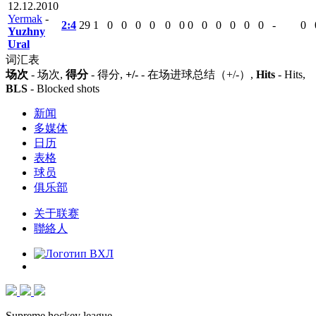
12.12.2010
Yermak
-
2:4
29
1
0
0
0
0
0
0
0
0
0
0
0
0
-
0
Yuzhny
Ural
词汇表
场次
- 场次,
得分
- 得分,
+/-
- 在场进球总结（+/-）,
Hits
- Hits,
BLS
- Blocked shots
新闻
多媒体
日历
表格
球员
俱乐部
关于联赛
聯絡人
Supreme hockey league