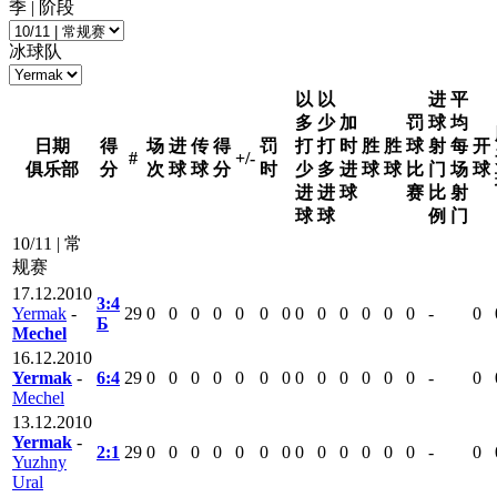
季 | 阶段
冰球队
以
以
进
平
多
少
加
罚
球
均
日期
得
场
进
传
得
罚
打
打
时
胜
胜
球
射
每
开
#
+/-
俱乐部
分
次
球
球
分
时
少
多
进
球
球
比
门
场
球
进
进
球
赛
比
射
球
球
例
门
10/11 | 常
规赛
17.12.2010
3:4
Yermak
-
29
0
0
0
0
0
0
0
0
0
0
0
0
0
-
0
Б
Mechel
16.12.2010
Yermak
-
6:4
29
0
0
0
0
0
0
0
0
0
0
0
0
0
-
0
Mechel
13.12.2010
Yermak
-
2:1
29
0
0
0
0
0
0
0
0
0
0
0
0
0
-
0
Yuzhny
Ural