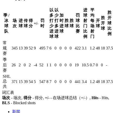
以
以
进
平
胜
季 /
多
少
加
罚
球
均
胜
开
冰
场
进
传
得
罚
打
打
时
胜
胜
球
射
每
开
开
球
+/-
球
次
球
球
分
时
少
多
进
球
球
比
门
场
球
球
比
队
进
进
球
赛
比
射
例
球
球
例
门
常
规
345
13
39
52
9
495
7
6
0
0
0
0
422
3.1
1.2
48
18
37.5
赛
季
后
26
2
0
2
-4
52
1
1
0
0
0
0
19
10.5
0.7
0
0
-
赛
SHL
总
371
15
39
54
5
547
8
7
0
0
0
0
441
3.4
1.2
48
18
37.5
共
词汇表
场次
- 场次,
得分
- 得分,
+/-
- 在场进球总结（+/-）,
Hits
- Hits,
BLS
- Blocked shots
新闻