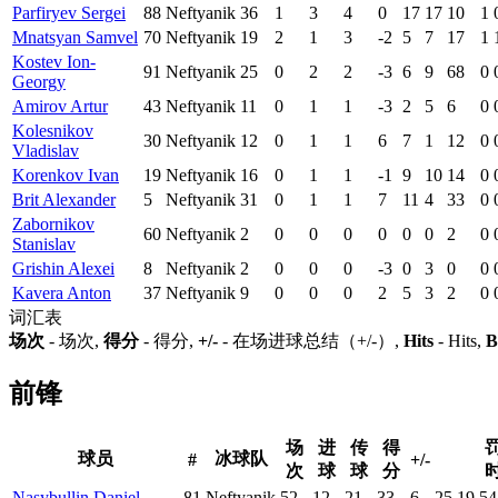
Parfiryev Sergei
88
Neftyanik
36
1
3
4
0
17
17
10
1
Mnatsyan Samvel
70
Neftyanik
19
2
1
3
-2
5
7
17
1
Kostev Ion-
91
Neftyanik
25
0
2
2
-3
6
9
68
0
Georgy
Amirov Artur
43
Neftyanik
11
0
1
1
-3
2
5
6
0
Kolesnikov
30
Neftyanik
12
0
1
1
6
7
1
12
0
Vladislav
Korenkov Ivan
19
Neftyanik
16
0
1
1
-1
9
10
14
0
Brit Alexander
5
Neftyanik
31
0
1
1
7
11
4
33
0
Zabornikov
60
Neftyanik
2
0
0
0
0
0
0
2
0
Stanislav
Grishin Alexei
8
Neftyanik
2
0
0
0
-3
0
3
0
0
Kavera Anton
37
Neftyanik
9
0
0
0
2
5
3
2
0
词汇表
场次
- 场次,
得分
- 得分,
+/-
- 在场进球总结（+/-）,
Hits
- Hits,
B
前锋
场
进
传
得
球员
冰球队
#
+/-
次
球
球
分
Nasybullin Daniel
81
Neftyanik
52
12
21
33
6
25
19
54