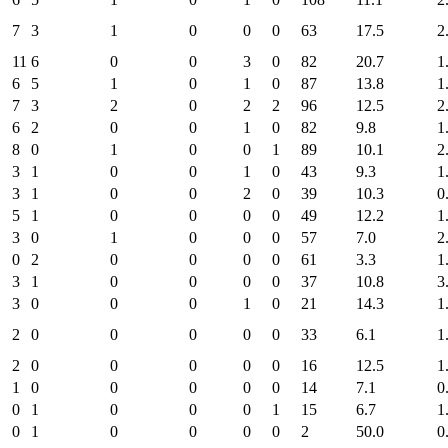
7
3
1
0
0
0
63
17.5
2
11
6
0
0
3
0
82
20.7
1
6
5
1
0
1
0
87
13.8
1
7
3
2
0
2
2
96
12.5
2
6
2
0
0
1
0
82
9.8
1
8
0
1
0
0
1
89
10.1
2
3
1
0
0
1
0
43
9.3
1
3
1
0
0
2
0
39
10.3
0
5
1
0
0
0
0
49
12.2
1
3
0
1
0
0
0
57
7.0
2
0
2
0
0
0
0
61
3.3
1
3
1
0
0
0
0
37
10.8
3
3
0
0
0
1
0
21
14.3
1
2
0
0
0
0
0
33
6.1
1
2
0
0
0
0
0
16
12.5
1
1
0
0
0
0
0
14
7.1
0
0
1
0
0
0
1
15
6.7
1
0
1
0
0
0
0
2
50.0
0