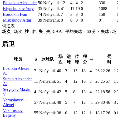
Pimankin Alexander
50
Neftyanik
12
4
4
2
330
Klyuchnikov Yury
35
Neftyanik
41
11
19
6
1088
Borodkin Ivan
74
Neftyanik
7
3
3
0
158
Misbakhov Artur
39
Neftyanik
0
0
0
0
0
词汇表
场次
- 场次,
胜
- 胜,
失
- 失,
GAA
- 平均失球 = 60 分 × 失球 /
后卫
场
进
传
得
罚
球员
冰球队
#
+/-
次
球
球
分
时
Lozhkin Alexei
7
Neftyanik
40
3
15
18
4
26
22
26
1
A.
Sumin Alexander
11
Neftyanik
51
4
12
16
3
28
25
57
1
A.
Sergeyev Maxim
4
Neftyanik
42
5
8
13
4
22
18
56
2
V.
Yermolayev
57
Neftyanik
48
5
7
12
-1
29
30
46
3
Alexei
Vakhrushev
55
Neftyanik
38
0
12
12
1
18
17
26
0
Evgeny