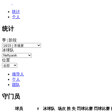
统计
个人
统计
季 | 阶段
冰球队
位置
领导人
个人
团队
守门员
球员
#
冰球队
场次
胜
失
罚球比赛
罚球比赛