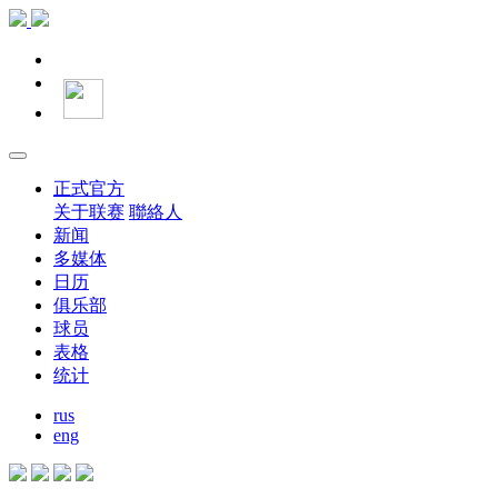
正式官方
关于联赛
聯絡人
新闻
多媒体
日历
俱乐部
球员
表格
统计
rus
eng