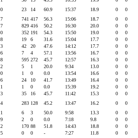
.0
23
14
60.9
15:37
18.9
0
0
.7
741
417
56.3
15:06
18.7
0
0
.7
829
416
50.2
16:30
20.0
0
0
.0
352
191
54.3
15:50
19.0
0
0
.8
19
6
31.6
15:04
17.7
0
0
.3
42
20
47.6
14:12
17.7
0
0
.6
7
4
57.1
13:56
16.7
0
0
.8
595
272
45.7
12:57
16.3
0
0
.2
5
1
20.0
9:34
13.0
0
0
.0
1
0
0.0
13:54
16.6
0
0
.6
24
10
41.7
13:49
16.4
0
0
.1
1
0
0.0
15:39
19.2
0
0
.3
35
16
45.7
11:42
15.3
0
0
.4
283
128
45.2
13:47
16.2
0
0
.1
6
3
50.0
9:58
13.3
0
0
.9
2
0
0.0
7:18
9.8
0
0
.2
170
88
51.8
14:43
18.8
0
0
.5
0
0
-
7:27
11.8
0
0