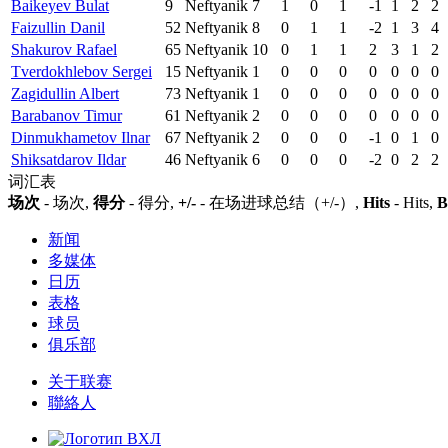
Baikeyev Bulat
9
Neftyanik
7
1
0
1
-1
1
2
2
Faizullin Danil
52
Neftyanik
8
0
1
1
-2
1
3
4
Shakurov Rafael
65
Neftyanik
10
0
1
1
2
3
1
2
Tverdokhlebov Sergei
15
Neftyanik
1
0
0
0
0
0
0
0
Zagidullin Albert
73
Neftyanik
1
0
0
0
0
0
0
0
Barabanov Timur
61
Neftyanik
2
0
0
0
0
0
0
0
Dinmukhametov Ilnar
67
Neftyanik
2
0
0
0
-1
0
1
0
Shiksatdarov Ildar
46
Neftyanik
6
0
0
0
-2
0
2
2
词汇表
场次
- 场次,
得分
- 得分,
+/-
- 在场进球总结（+/-）,
Hits
- Hits,
B
新闻
多媒体
日历
表格
球员
俱乐部
关于联赛
聯絡人