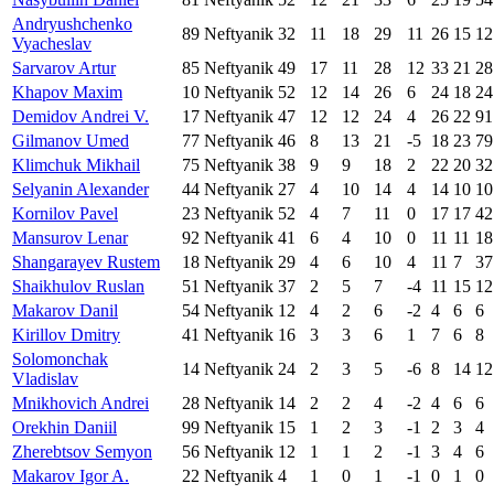
Andryushchenko
89
Neftyanik
32
11
18
29
11
26
15
12
Vyacheslav
Sarvarov Artur
85
Neftyanik
49
17
11
28
12
33
21
28
Khapov Maxim
10
Neftyanik
52
12
14
26
6
24
18
24
Demidov Andrei V.
17
Neftyanik
47
12
12
24
4
26
22
91
Gilmanov Umed
77
Neftyanik
46
8
13
21
-5
18
23
79
Klimchuk Mikhail
75
Neftyanik
38
9
9
18
2
22
20
32
Selyanin Alexander
44
Neftyanik
27
4
10
14
4
14
10
10
Kornilov Pavel
23
Neftyanik
52
4
7
11
0
17
17
42
Mansurov Lenar
92
Neftyanik
41
6
4
10
0
11
11
18
Shangarayev Rustem
18
Neftyanik
29
4
6
10
4
11
7
37
Shaikhulov Ruslan
51
Neftyanik
37
2
5
7
-4
11
15
12
Makarov Danil
54
Neftyanik
12
4
2
6
-2
4
6
6
Kirillov Dmitry
41
Neftyanik
16
3
3
6
1
7
6
8
Solomonchak
14
Neftyanik
24
2
3
5
-6
8
14
12
Vladislav
Mnikhovich Andrei
28
Neftyanik
14
2
2
4
-2
4
6
6
Orekhin Daniil
99
Neftyanik
15
1
2
3
-1
2
3
4
Zherebtsov Semyon
56
Neftyanik
12
1
1
2
-1
3
4
6
Makarov Igor A.
22
Neftyanik
4
1
0
1
-1
0
1
0