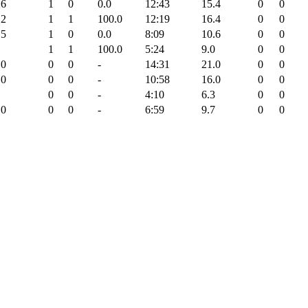
.6
1
0
0.0
12:43
15.4
0
0
.2
1
1
100.0
12:19
16.4
0
0
.5
1
0
0.0
8:09
10.6
0
0
1
1
100.0
5:24
9.0
0
0
.0
0
0
-
14:31
21.0
0
0
.0
0
0
-
10:58
16.0
0
0
0
0
-
4:10
6.3
0
0
.0
0
0
-
6:59
9.7
0
0