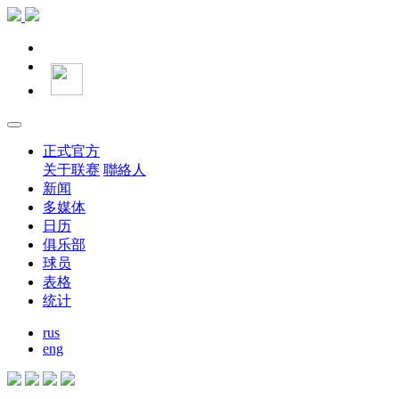
正式官方
关于联赛
聯絡人
新闻
多媒体
日历
俱乐部
球员
表格
统计
rus
eng