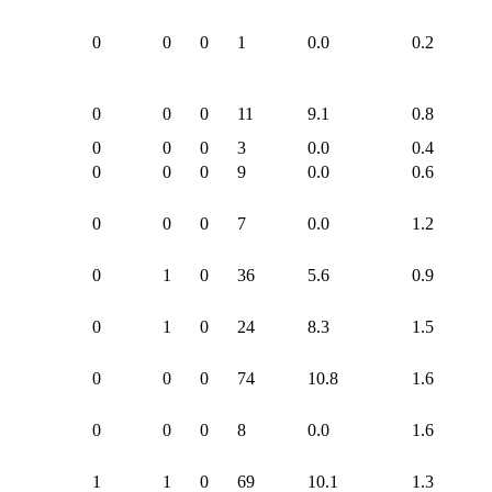
0
0
0
1
0.0
0.2
0
0
0
11
9.1
0.8
0
0
0
3
0.0
0.4
0
0
0
9
0.0
0.6
0
0
0
7
0.0
1.2
0
1
0
36
5.6
0.9
0
1
0
24
8.3
1.5
0
0
0
74
10.8
1.6
0
0
0
8
0.0
1.6
1
1
0
69
10.1
1.3