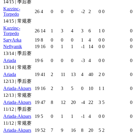
14/15 | 季后赛
Kazzinc-
26
4
0
0
0
-2
2
0
0
0
Torpedo
14/15 | 常规赛
Kazzinc-
26
14
1
3
4
3
6
1
0
0
Torpedo
SaryArka
19
8
0
0
0
1
4
0
0
0
Neftyanik
19
16
0
1
1
-1
14
0
0
0
13/14 | 季后赛
Ariada
19
6
0
0
0
-3
4
0
0
0
13/14 | 常规赛
Ariada
19
41
2
11
13
4
40
2
0
0
12/13 | 季后赛
Ariada-Akpars
19
16
2
3
5
0
10
1
1
0
12/13 | 常规赛
Ariada-Akpars
19
47
8
12
20
-4
22
3
5
0
11/12 | 季后赛
Ariada-Akpars
19
5
0
1
1
-1
4
0
0
0
11/12 | 常规赛
Ariada-Akpars
19
52
7
9
16
8
20
5
2
0