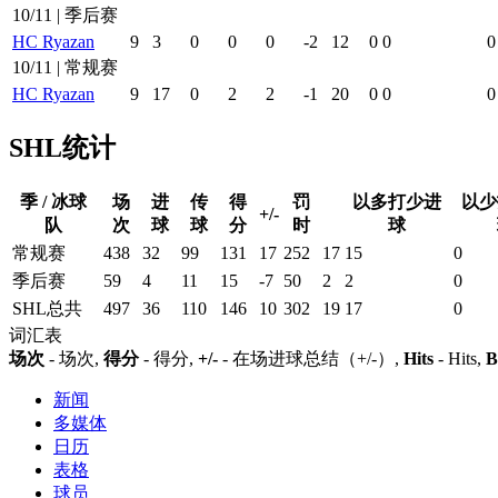
10/11 | 季后赛
HC Ryazan
9
3
0
0
0
-2
12
0
0
0
10/11 | 常规赛
HC Ryazan
9
17
0
2
2
-1
20
0
0
0
SHL统计
季 / 冰球
场
进
传
得
罚
以多打少进
以少
+/-
队
次
球
球
分
时
球
常规赛
438
32
99
131
17
252
17
15
0
季后赛
59
4
11
15
-7
50
2
2
0
SHL总共
497
36
110
146
10
302
19
17
0
词汇表
场次
- 场次,
得分
- 得分,
+/-
- 在场进球总结（+/-）,
Hits
- Hits,
B
新闻
多媒体
日历
表格
球员