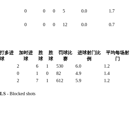
0
0
0
5
0.0
1.7
0
0
0
12
0.0
0.7
打多进
加时进
胜
胜
罚球比
进球射门比
平均每场射
球
球
球
球
赛
例
门
2
6
1
530
6.0
1.2
0
1
0
82
4.9
1.4
2
7
1
612
5.9
1.2
LS
- Blocked shots