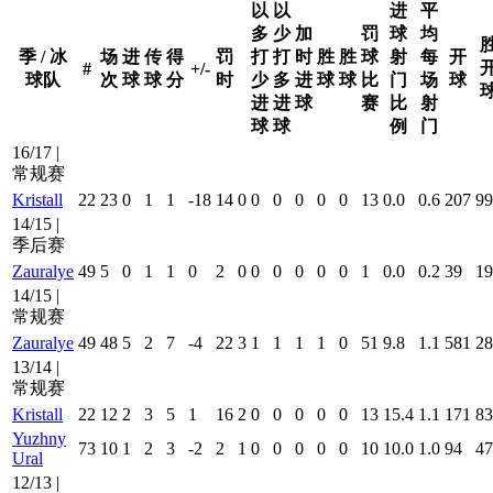
以
以
进
平
多
少
加
罚
球
均
季 / 冰
场
进
传
得
罚
打
打
时
胜
胜
球
射
每
开
#
+/-
球队
次
球
球
分
时
少
多
进
球
球
比
门
场
球
进
进
球
赛
比
射
球
球
例
门
16/17 |
常规赛
Kristall
22
23
0
1
1
-18
14
0
0
0
0
0
0
13
0.0
0.6
207
99
14/15 |
季后赛
Zauralye
49
5
0
1
1
0
2
0
0
0
0
0
0
1
0.0
0.2
39
19
14/15 |
常规赛
Zauralye
49
48
5
2
7
-4
22
3
1
1
1
1
0
51
9.8
1.1
581
28
13/14 |
常规赛
Kristall
22
12
2
3
5
1
16
2
0
0
0
0
0
13
15.4
1.1
171
83
Yuzhny
73
10
1
2
3
-2
2
1
0
0
0
0
0
10
10.0
1.0
94
47
Ural
12/13 |