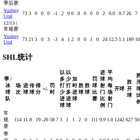
季后赛
Yuzhny
73
3
0
0
0
-1
2
0
0
0
0
0
0
2
0.0
0.7
26
7
Ural
12/13 |
常规赛
Yuzhny
73
21
3
0
3
-3
4
1
2
0
0
1
0
24
12.5
1.1
189
10
Ural
SHL统计
以
以
进
平
季 /
多
少
加
罚
球
均
胜
冰
场
进
传
得
罚
打
打
时
胜
胜
球
射
每
开球
开
+/-
球
次
球
球
分
时
少
多
进
球
球
比
门
场
球
队
进
进
球
赛
比
射
球
球
例
门
常
规
114
11
8
19
-26
58
7
3
1
1
2
0
111
9.9
1.0
1242
627
50
赛
季