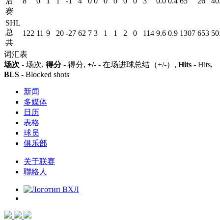
后
8
0
1
1
-1
4
0
0
0
0
0
0
3
0.0
0.4
65
26
40
赛
SHL
总
122
11
9
20
-27
62
7
3
1
1
2
0
114
9.6
0.9
1307
653
50
共
词汇表
场次
- 场次,
得分
- 得分,
+/-
- 在场进球总结（+/-）,
Hits
- Hits,
BLS
- Blocked shots
新闻
多媒体
日历
表格
球员
俱乐部
关于联赛
聯絡人