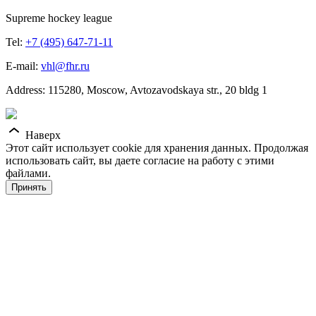
Supreme hockey league
Tel:
+7 (495) 647-71-11
E-mail:
vhl@fhr.ru
Address: 115280, Moscow, Avtozavodskaya str., 20 bldg 1
Наверх
Этот сайт использует cookie для хранения данных. Продолжая
использовать сайт, вы даете согласие на работу с этими
файлами.
Принять