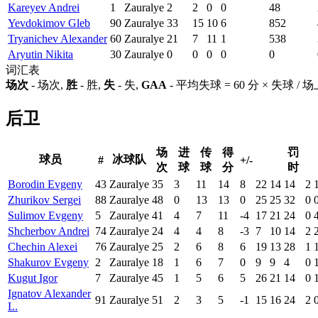
Kareyev Andrei
1
Zauralye
2
2
0
0
48
Yevdokimov Gleb
90
Zauralye
33
15
10
6
852
Tryanichev Alexander
60
Zauralye
21
7
11
1
538
Aryutin Nikita
30
Zauralye
0
0
0
0
0
词汇表
场次
- 场次,
胜
- 胜,
失
- 失,
GAA
- 平均失球 = 60 分 × 失球 /
后卫
场
进
传
得
罚
球员
冰球队
#
+/-
次
球
球
分
时
Borodin Evgeny
43
Zauralye
35
3
11
14
8
22
14
14
2
Zhurikov Sergei
88
Zauralye
48
0
13
13
0
25
25
32
0
Sulimov Evgeny
5
Zauralye
41
4
7
11
-4
17
21
24
0
Shcherbov Andrei
74
Zauralye
24
4
4
8
-3
7
10
14
2
Chechin Alexei
76
Zauralye
25
2
6
8
6
19
13
28
1
Shakurov Evgeny
2
Zauralye
18
1
6
7
0
9
9
4
0
Kugut Igor
7
Zauralye
45
1
5
6
5
26
21
14
0
Ignatov Alexander
91
Zauralye
51
2
3
5
-1
15
16
24
2
L.