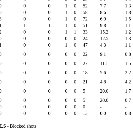
0
0
0
1
0
52
7.7
1.3
0
0
0
1
0
58
8.6
1.8
3
0
0
1
0
72
6.9
1.5
1
1
1
1
0
51
9.8
1.1
2
0
0
1
1
33
15.2
1.2
0
0
0
0
0
24
12.5
1.3
1
0
0
1
0
47
4.3
1.1
0
0
0
0
0
22
9.1
0.8
0
0
0
0
0
27
11.1
1.5
0
0
0
0
0
18
5.6
2.2
0
0
0
0
0
21
4.8
4.2
0
0
0
0
0
5
20.0
1.7
0
0
0
0
0
5
20.0
0.7
0
0
0
0
0
0
-
-
0
0
0
0
0
13
0.0
0.8
LS
- Blocked shots