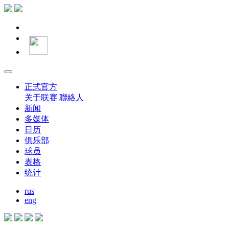
正式官方
关于联赛
聯絡人
新闻
多媒体
日历
俱乐部
球员
表格
统计
rus
eng