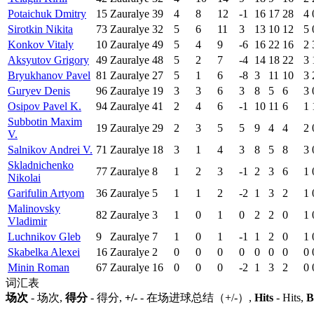
Potaichuk Dmitry
15
Zauralye
39
4
8
12
-1
16
17
28
4
Sirotkin Nikita
73
Zauralye
32
5
6
11
3
13
10
12
5
Konkov Vitaly
10
Zauralye
49
5
4
9
-6
16
22
16
2
Aksyutov Grigory
49
Zauralye
48
5
2
7
-4
14
18
22
3
Bryukhanov Pavel
81
Zauralye
27
5
1
6
-8
3
11
10
3
Guryev Denis
96
Zauralye
19
3
3
6
3
8
5
6
3
Osipov Pavel K.
94
Zauralye
41
2
4
6
-1
10
11
6
1
Subbotin Maxim
19
Zauralye
29
2
3
5
5
9
4
4
2
V.
Salnikov Andrei V.
71
Zauralye
18
3
1
4
3
8
5
8
3
Skladnichenko
77
Zauralye
8
1
2
3
-1
2
3
6
1
Nikolai
Garifulin Artyom
36
Zauralye
5
1
1
2
-2
1
3
2
1
Malinovsky
82
Zauralye
3
1
0
1
0
2
2
0
1
Vladimir
Luchnikov Gleb
9
Zauralye
7
1
0
1
-1
1
2
0
1
Skabelka Alexei
16
Zauralye
2
0
0
0
0
0
0
0
0
Minin Roman
67
Zauralye
16
0
0
0
-2
1
3
2
0
词汇表
场次
- 场次,
得分
- 得分,
+/-
- 在场进球总结（+/-）,
Hits
- Hits,
B