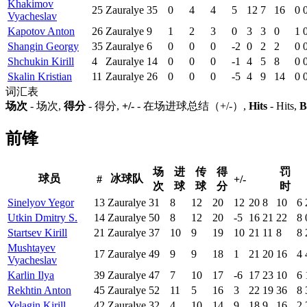
Khakimov
25
Zauralye
35
0
4
4
5
12
7
16
0
Vyacheslav
Kapotov Anton
26
Zauralye
9
1
2
3
0
3
3
0
1
Shangin Georgy
35
Zauralye
6
0
0
0
-2
0
2
2
0
Shchukin Kirill
4
Zauralye
14
0
0
0
-1
4
5
8
0
Skalin Kristian
11
Zauralye
26
0
0
0
-5
4
9
14
0
词汇表
场次
- 场次,
得分
- 得分,
+/-
- 在场进球总结（+/-）,
Hits
- Hits,
B
前锋
场
进
传
得
罚
球员
冰球队
#
+/-
次
球
球
分
时
Sinelyov Yegor
13
Zauralye
31
8
12
20
12
20
8
10
6
Utkin Dmitry S.
14
Zauralye
50
8
12
20
-5
16
21
22
8
Startsev Kirill
21
Zauralye
37
10
9
19
10
21
11
8
8
Mushtayev
17
Zauralye
49
9
9
18
1
21
20
16
4
Vyacheslav
Karlin Ilya
39
Zauralye
47
7
10
17
-6
17
23
10
6
Rekhtin Anton
45
Zauralye
52
11
5
16
3
22
19
36
8
Yelagin Kirill
42
Zauralye
32
4
10
14
9
18
9
16
2