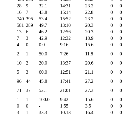
28
9
32.1
14:31
23.2
0
0
16
7
43.8
15:14
22.8
0
0
740
395
53.4
15:52
23.2
0
0
581
289
49.7
13:10
20.3
0
0
13
6
46.2
12:56
20.3
0
0
7
3
42.9
12:32
18.9
0
0
4
0
0.0
9:16
15.6
0
0
2
1
50.0
7:26
11.8
0
0
10
2
20.0
13:37
20.6
0
0
5
3
60.0
12:51
21.1
0
0
96
44
45.8
17:41
27.2
0
0
71
37
52.1
21:01
27.3
0
0
1
1
100.0
9:42
15.6
0
0
0
0
-
1:55
3.5
0
0
3
1
33.3
10:18
16.4
0
0