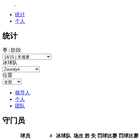
统计
个人
统计
季 | 阶段
冰球队
位置
领导人
个人
团队
守门员
球员
#
冰球队
场次
胜
失
罚球比赛
罚球比赛