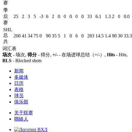
赛
季
后
25
2
3
5
-3
6
2
0
0
0
0
0
33
6.1
1.3
2
0
0.0
赛
SHL
总
200
41
34
75
0
90
35
5
1
0
6
0
283
14.5
1.4
90
30
33.3
共
词汇表
场次
- 场次,
得分
- 得分,
+/-
- 在场进球总结（+/-）,
Hits
- Hits,
BLS
- Blocked shots
新闻
多媒体
日历
表格
球员
俱乐部
关于联赛
聯絡人