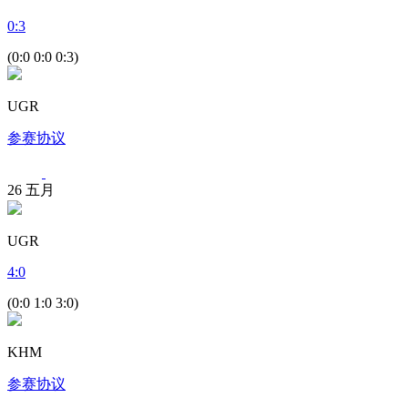
0
:
3
(0:0 0:0 0:3)
UGR
参赛协议
26
五月
UGR
4
:
0
(0:0 1:0 3:0)
KHM
参赛协议