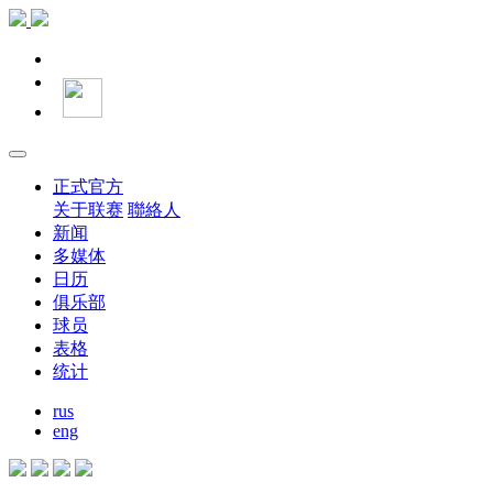
正式官方
关于联赛
聯絡人
新闻
多媒体
日历
俱乐部
球员
表格
统计
rus
eng