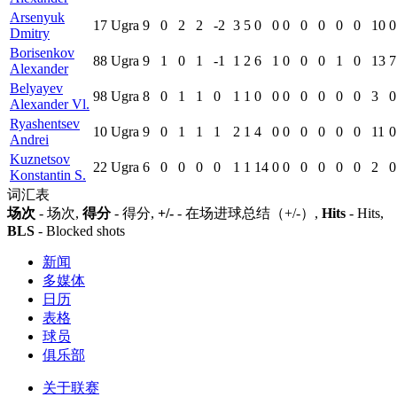
Arsenyuk
17
Ugra
9
0
2
2
-2
3
5
0
0
0
0
0
0
0
10
0
Dmitry
Borisenkov
88
Ugra
9
1
0
1
-1
1
2
6
1
0
0
0
1
0
13
7
Alexander
Belyayev
98
Ugra
8
0
1
1
0
1
1
0
0
0
0
0
0
0
3
0
Alexander Vl.
Ryashentsev
10
Ugra
9
0
1
1
1
2
1
4
0
0
0
0
0
0
11
0
Andrei
Kuznetsov
22
Ugra
6
0
0
0
0
1
1
14
0
0
0
0
0
0
2
0
Konstantin S.
词汇表
场次
- 场次,
得分
- 得分,
+/-
- 在场进球总结（+/-）,
Hits
- Hits,
BLS
- Blocked shots
新闻
多媒体
日历
表格
球员
俱乐部
关于联赛