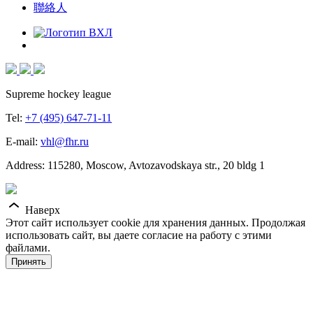
聯絡人
Supreme hockey league
Tel:
+7 (495) 647-71-11
E-mail:
vhl@fhr.ru
Address: 115280, Moscow, Avtozavodskaya str., 20 bldg 1
Наверх
Этот сайт использует cookie для хранения данных. Продолжая
использовать сайт, вы даете согласие на работу с этими
файлами.
Принять