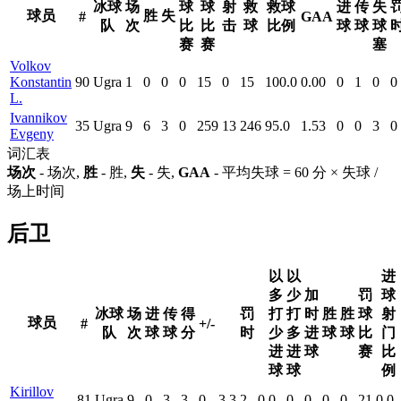
冰球
场
球
球
射
救
救球
进
传
失
球员
胜
失
#
GAA
队
次
比
比
击
球
比例
球
球
球
赛
赛
塞
Volkov
Konstantin
90
Ugra
1
0
0
0
15
0
15
100.0
0.00
0
1
0
0
L.
Ivannikov
35
Ugra
9
6
3
0
259
13
246
95.0
1.53
0
0
3
0
Evgeny
词汇表
场次
- 场次,
胜
- 胜,
失
- 失,
GAA
- 平均失球 = 60 分 × 失球 /
场上时间
后卫
以
以
进
多
少
加
罚
球
冰球
场
进
传
得
罚
打
打
时
胜
胜
球
射
球员
#
+/-
队
次
球
球
分
时
少
多
进
球
球
比
门
进
进
球
赛
比
球
球
例
Kirillov
81
Ugra
9
0
3
3
0
3
3
2
0
0
0
0
0
0
21
0.0