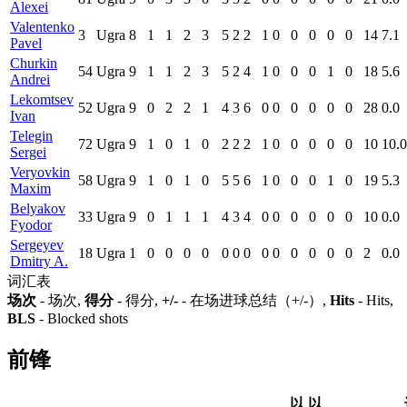
Alexei
Valentenko
3
Ugra
8
1
1
2
3
5
2
2
1
0
0
0
0
0
14
7.1
Pavel
Churkin
54
Ugra
9
1
1
2
3
5
2
4
1
0
0
0
1
0
18
5.6
Andrei
Lekomtsev
52
Ugra
9
0
2
2
1
4
3
6
0
0
0
0
0
0
28
0.0
Ivan
Telegin
72
Ugra
9
1
0
1
0
2
2
2
1
0
0
0
0
0
10
10.0
Sergei
Veryovkin
58
Ugra
9
1
0
1
0
5
5
6
1
0
0
0
1
0
19
5.3
Maxim
Belyakov
33
Ugra
9
0
1
1
1
4
3
4
0
0
0
0
0
0
10
0.0
Fyodor
Sergeyev
18
Ugra
1
0
0
0
0
0
0
0
0
0
0
0
0
0
2
0.0
Dmitry A.
词汇表
场次
- 场次,
得分
- 得分,
+/-
- 在场进球总结（+/-）,
Hits
- Hits,
BLS
- Blocked shots
前锋
以
以