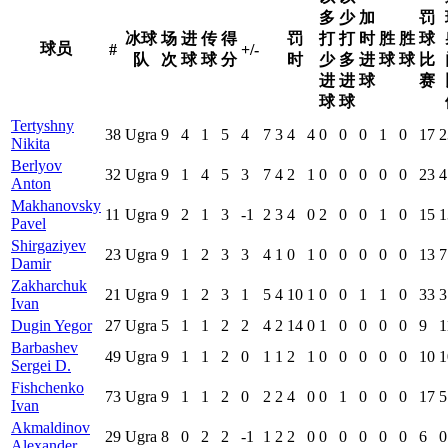
多
少
加
罚
冰球
场
进
传
得
罚
打
打
时
胜
胜
球
球员
#
+/-
队
次
球
球
分
时
少
多
进
球
球
比
进
进
球
赛
球
球
Tertyshny
38
Ugra
9
4
1
5
4
7
3
4
4
0
0
0
1
0
17
2
Nikita
Berlyov
32
Ugra
9
1
4
5
3
7
4
2
1
0
0
0
0
0
23
4
Anton
Makhanovsky
11
Ugra
9
2
1
3
-1
2
3
4
0
2
0
0
1
0
15
1
Pavel
Shirgaziyev
23
Ugra
9
1
2
3
3
4
1
0
1
0
0
0
0
0
13
7
Damir
Zakharchuk
21
Ugra
9
1
2
3
1
5
4
10
1
0
0
1
1
0
33
3
Ivan
Dugin Yegor
27
Ugra
5
1
1
2
2
4
2
14
0
1
0
0
0
0
9
1
Barbashev
49
Ugra
9
1
1
2
0
1
1
2
1
0
0
0
0
0
10
1
Sergei D.
Fishchenko
73
Ugra
9
1
1
2
0
2
2
4
0
0
1
0
0
0
17
5
Ivan
Akmaldinov
29
Ugra
8
0
2
2
-1
1
2
2
0
0
0
0
0
0
6
0
Alexander