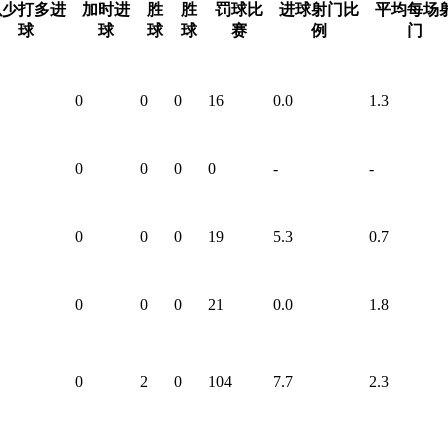
以少打多进
加时进
胜
胜
罚球比
进球射门比
平均每场
球
球
球
球
赛
例
门
0
0
0
16
0.0
1.3
0
0
0
0
-
-
0
0
0
19
5.3
0.7
0
0
0
21
0.0
1.8
0
2
0
104
7.7
2.3