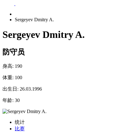
Sergeyev Dmitry A.
Sergeyev Dmitry A.
防守员
身高:
190
体重:
100
出生日:
26.03.1996
年龄:
30
统计
比赛