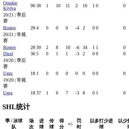
Omskie
96
38
1
10
11
2
16
1
0
0
Krylya
20/21 | 季后
赛
Rostov
28
4
0
0
0
-4
2
0
0
0
20/21 | 常规
赛
Rostov
28
39
2
8
10
-6
34
1
1
0
Dizel
36
5
0
1
1
-3
2
0
0
0
19/20 | 季后
赛
Ugra
18
1
0
0
0
0
0
0
0
0
19/20 | 常规
赛
Ugra
18
37
1
6
7
-3
8
0
1
0
SHL统计
季 / 冰球
场
进
传
得
罚
以多打少进
以少
+/-
队
次
球
球
分
时
球