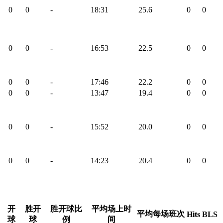
0
0
-
18:31
25.6
0
0
0
0
-
16:53
22.5
0
0
0
0
-
17:46
22.2
0
0
0
0
-
13:47
19.4
0
0
0
0
-
15:52
20.0
0
0
0
0
-
14:23
20.4
0
0
开
胜开
胜开球比
平均场上时
平均每场班次
Hits
BLS
球
球
例
间