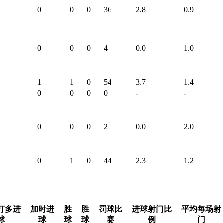
0
0
0
36
2.8
0.9
0
0
0
4
0.0
1.0
1
1
0
54
3.7
1.4
0
0
0
0
-
-
0
0
0
2
0.0
2.0
0
1
0
44
2.3
1.2
打多进
加时进
胜
胜
罚球比
进球射门比
平均每场射
球
球
球
球
赛
例
门