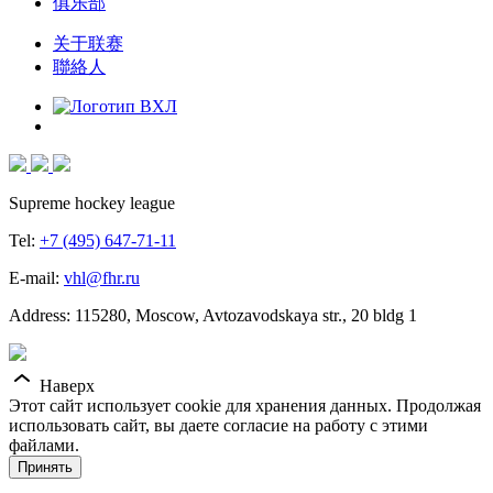
俱乐部
关于联赛
聯絡人
Supreme hockey league
Tel:
+7 (495) 647-71-11
E-mail:
vhl@fhr.ru
Address: 115280, Moscow, Avtozavodskaya str., 20 bldg 1
Наверх
Этот сайт использует cookie для хранения данных. Продолжая
использовать сайт, вы даете согласие на работу с этими
файлами.
Принять