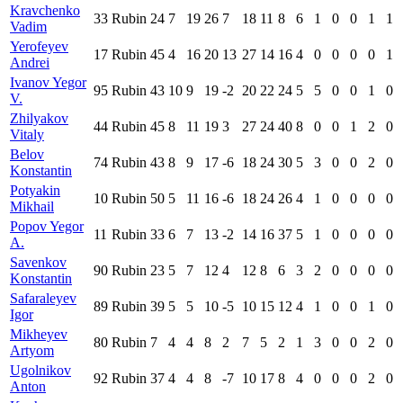
Kravchenko
33
Rubin
24
7
19
26
7
18
11
8
6
1
0
0
1
1
Vadim
Yerofeyev
17
Rubin
45
4
16
20
13
27
14
16
4
0
0
0
0
1
Andrei
Ivanov Yegor
95
Rubin
43
10
9
19
-2
20
22
24
5
5
0
0
1
0
V.
Zhilyakov
44
Rubin
45
8
11
19
3
27
24
40
8
0
0
1
2
0
Vitaly
Belov
74
Rubin
43
8
9
17
-6
18
24
30
5
3
0
0
2
0
Konstantin
Potyakin
10
Rubin
50
5
11
16
-6
18
24
26
4
1
0
0
0
0
Mikhail
Popov Yegor
11
Rubin
33
6
7
13
-2
14
16
37
5
1
0
0
0
0
A.
Savenkov
90
Rubin
23
5
7
12
4
12
8
6
3
2
0
0
0
0
Konstantin
Safaraleyev
89
Rubin
39
5
5
10
-5
10
15
12
4
1
0
0
1
0
Igor
Mikheyev
80
Rubin
7
4
4
8
2
7
5
2
1
3
0
0
2
0
Artyom
Ugolnikov
92
Rubin
37
4
4
8
-7
10
17
8
4
0
0
0
2
0
Anton