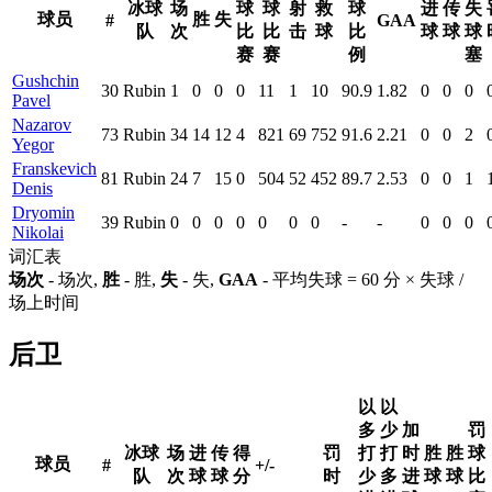
冰球
场
球
球
射
救
球
进
传
失
球员
胜
失
#
GAA
队
次
比
比
击
球
比
球
球
球
赛
赛
例
塞
Gushchin
30
Rubin
1
0
0
0
11
1
10
90.9
1.82
0
0
0
Pavel
Nazarov
73
Rubin
34
14
12
4
821
69
752
91.6
2.21
0
0
2
Yegor
Franskevich
81
Rubin
24
7
15
0
504
52
452
89.7
2.53
0
0
1
Denis
Dryomin
39
Rubin
0
0
0
0
0
0
0
-
-
0
0
0
Nikolai
词汇表
场次
- 场次,
胜
- 胜,
失
- 失,
GAA
- 平均失球 = 60 分 × 失球 /
场上时间
后卫
以
以
多
少
加
罚
冰球
场
进
传
得
罚
打
打
时
胜
胜
球
球员
#
+/-
队
次
球
球
分
时
少
多
进
球
球
比