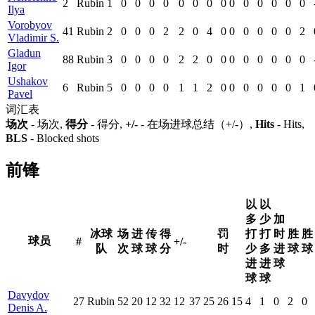
2
Rubin
1
0
0
0
0
0
0
0
0
0
0
0
0
0
0
Ilya
Vorobyov
41
Rubin
2
0
0
0
2
2
0
4
0
0
0
0
0
0
2
Vladimir S.
Gladun
88
Rubin
3
0
0
0
0
2
2
0
0
0
0
0
0
0
0
Igor
Ushakov
6
Rubin
5
0
0
0
0
1
1
2
0
0
0
0
0
0
1
Pavel
词汇表
场次
- 场次,
得分
- 得分,
+/-
- 在场进球总结（+/-）,
Hits
- Hits,
BLS
- Blocked shots
前锋
以
以
多
少
加
冰球
场
进
传
得
罚
打
打
时
胜
胜
球员
#
+/-
队
次
球
球
分
时
少
多
进
球
球
进
进
球
球
球
Davydov
27
Rubin
52
20
12
32
12
37
25
26
15
4
1
0
2
0
Denis A.