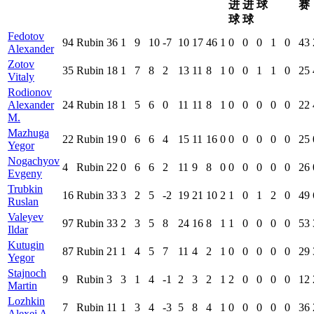
进
进
球
赛
球
球
Fedotov
94
Rubin
36
1
9
10
-7
10
17
46
1
0
0
0
1
0
43
Alexander
Zotov
35
Rubin
18
1
7
8
2
13
11
8
1
0
0
1
1
0
25
Vitaly
Rodionov
Alexander
24
Rubin
18
1
5
6
0
11
11
8
1
0
0
0
0
0
22
M.
Mazhuga
22
Rubin
19
0
6
6
4
15
11
16
0
0
0
0
0
0
25
Yegor
Nogachyov
4
Rubin
22
0
6
6
2
11
9
8
0
0
0
0
0
0
26
Evgeny
Trubkin
16
Rubin
33
3
2
5
-2
19
21
10
2
1
0
1
2
0
49
Ruslan
Valeyev
97
Rubin
33
2
3
5
8
24
16
8
1
1
0
0
0
0
53
Ildar
Kutugin
87
Rubin
21
1
4
5
7
11
4
2
1
0
0
0
0
0
29
Yegor
Stajnoch
9
Rubin
3
3
1
4
-1
2
3
2
1
2
0
0
0
0
12
Martin
Lozhkin
7
Rubin
11
1
3
4
-3
5
8
4
1
0
0
0
0
0
36
Alexei A.