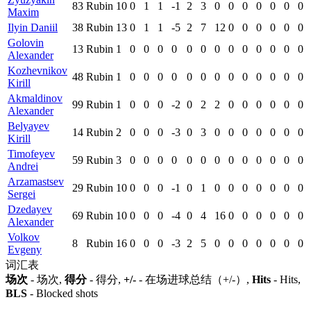
83
Rubin
10
0
1
1
-1
2
3
0
0
0
0
0
0
0
Maxim
Ilyin Daniil
38
Rubin
13
0
1
1
-5
2
7
12
0
0
0
0
0
0
Golovin
13
Rubin
1
0
0
0
0
0
0
0
0
0
0
0
0
0
Alexander
Kozhevnikov
48
Rubin
1
0
0
0
0
0
0
0
0
0
0
0
0
0
Kirill
Akmaldinov
99
Rubin
1
0
0
0
-2
0
2
2
0
0
0
0
0
0
Alexander
Belyayev
14
Rubin
2
0
0
0
-3
0
3
0
0
0
0
0
0
0
Kirill
Timofeyev
59
Rubin
3
0
0
0
0
0
0
0
0
0
0
0
0
0
Andrei
Arzamastsev
29
Rubin
10
0
0
0
-1
0
1
0
0
0
0
0
0
0
Sergei
Dzedayev
69
Rubin
10
0
0
0
-4
0
4
16
0
0
0
0
0
0
Alexander
Volkov
8
Rubin
16
0
0
0
-3
2
5
0
0
0
0
0
0
0
Evgeny
词汇表
场次
- 场次,
得分
- 得分,
+/-
- 在场进球总结（+/-）,
Hits
- Hits,
BLS
- Blocked shots