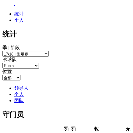
统计
个人
统计
季 | 阶段
冰球队
位置
领导人
个人
团队
守门员
罚
罚
救
无