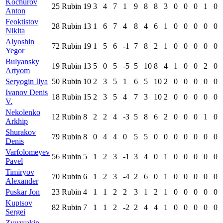
Kochurov
25
Rubin
19
3
4
7
1
9
8
8
3
0
0
0
1
0
Anton
Feoktistov
28
Rubin
13
1
6
7
4
8
4
6
1
0
0
0
0
0
Nikita
Alyoshin
72
Rubin
19
1
5
6
-1
7
8
2
1
0
0
0
0
0
Yegor
Bulyansky
19
Rubin
13
5
0
5
-5
5
10
8
4
1
0
0
2
0
Artyom
Seryogin Ilya
50
Rubin
10
2
3
5
1
6
5
10
2
0
0
0
0
0
Ivanov Denis
18
Rubin
15
2
3
5
4
7
3
10
2
0
0
0
0
0
V.
Nekolenko
12
Rubin
8
2
2
4
-3
5
8
6
2
0
0
0
1
0
Arkhip
Shurakov
79
Rubin
8
0
4
4
0
5
5
0
0
0
0
0
0
0
Denis
Varfolomeyev
56
Rubin
5
1
2
3
-1
3
4
0
1
0
0
0
0
0
Pavel
Timiryov
70
Rubin
6
1
2
3
-4
2
6
0
1
0
0
0
0
0
Alexander
Puskar Jon
23
Rubin
4
1
1
2
2
3
1
2
1
0
0
0
0
0
Kuptsov
82
Rubin
7
1
1
2
-2
2
4
4
1
0
0
0
0
0
Sergei
Zyuzyakin