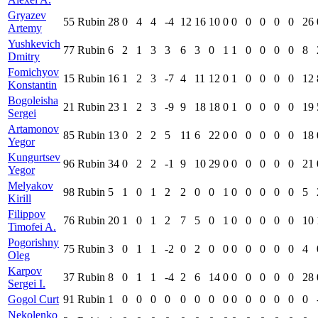
Gryazev
55
Rubin
28
0
4
4
-4
12
16
10
0
0
0
0
0
0
26
Artemy
Yushkevich
77
Rubin
6
2
1
3
3
6
3
0
1
1
0
0
0
0
8
Dmitry
Fomichyov
15
Rubin
16
1
2
3
-7
4
11
12
0
1
0
0
0
0
12
Konstantin
Bogoleisha
21
Rubin
23
1
2
3
-9
9
18
18
0
1
0
0
0
0
19
Sergei
Artamonov
85
Rubin
13
0
2
2
5
11
6
22
0
0
0
0
0
0
18
Yegor
Kungurtsev
96
Rubin
34
0
2
2
-1
9
10
29
0
0
0
0
0
0
21
Yegor
Melyakov
98
Rubin
5
1
0
1
2
2
0
0
1
0
0
0
0
0
5
Kirill
Filippov
76
Rubin
20
1
0
1
2
7
5
0
1
0
0
0
0
0
10
Timofei A.
Pogorishny
75
Rubin
3
0
1
1
-2
0
2
0
0
0
0
0
0
0
4
Oleg
Karpov
37
Rubin
8
0
1
1
-4
2
6
14
0
0
0
0
0
0
28
Sergei I.
Gogol Curt
91
Rubin
1
0
0
0
0
0
0
0
0
0
0
0
0
0
0
Nekolenko