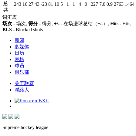
总
243
16
27
43
-23
81
10
5
1
1
4
0
227
7.0
0.9
2763
1464
共
词汇表
场次
- 场次,
得分
- 得分,
+/-
- 在场进球总结（+/-）,
Hits
- Hits,
BLS
- Blocked shots
新闻
多媒体
日历
表格
球员
俱乐部
关于联赛
聯絡人
Supreme hockey league