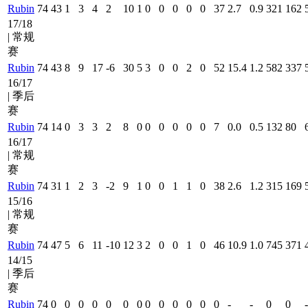
Rubin
74
43
1
3
4
2
10
1
0
0
0
0
0
37
2.7
0.9
321
162
17/18
| 常规
赛
Rubin
74
43
8
9
17
-6
30
5
3
0
0
2
0
52
15.4
1.2
582
337
16/17
| 季后
赛
Rubin
74
14
0
3
3
2
8
0
0
0
0
0
0
7
0.0
0.5
132
80
16/17
| 常规
赛
Rubin
74
31
1
2
3
-2
9
1
0
0
1
1
0
38
2.6
1.2
315
169
15/16
| 常规
赛
Rubin
74
47
5
6
11
-10
12
3
2
0
0
1
0
46
10.9
1.0
745
371
14/15
| 季后
赛
Rubin
74
0
0
0
0
0
0
0
0
0
0
0
0
0
-
-
0
0
-