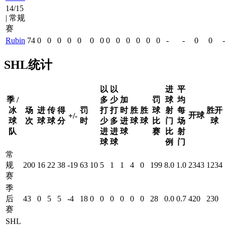
14/15
| 常规
赛
Rubin
74
0
0
0
0
0
0
0
0
0
0
0
0
0
-
-
0
0
-
SHL统计
以
以
进
平
季 /
多
少
加
罚
球
均
冰
场
进
传
得
罚
打
打
时
胜
胜
球
射
每
胜开
开球
+/-
球
次
球
球
分
时
少
多
进
球
球
比
门
场
球
队
进
进
球
赛
比
射
球
球
例
门
常
规
200
16
22
38
-19
63
10
5
1
1
4
0
199
8.0
1.0
2343
1234
赛
季
后
43
0
5
5
-4
18
0
0
0
0
0
0
28
0.0
0.7
420
230
赛
SHL